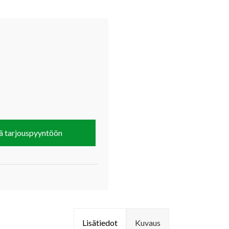
ä tarjouspyyntöön
Lisätiedot
Kuvaus