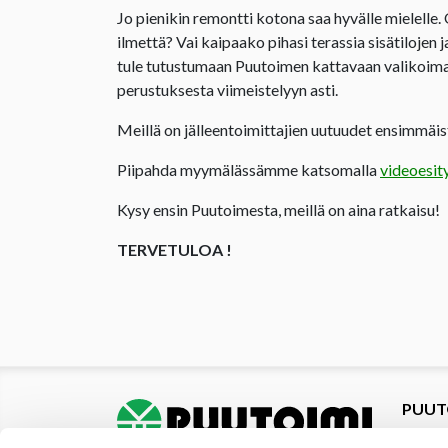
Jo pienikin remontti kotona saa hyvälle mielelle.
ilmettä? Vai kaipaako pihasi terassia sisätilojen 
tule tutustumaan Puutoimen kattavaan valikoima
perustuksesta viimeistelyyn asti.
Meillä on jälleentoimittajien uutuudet ensimmäist
Piipahda myymälässämme katsomalla
videoesit
Kysy ensin Puutoimesta, meillä on aina ratkaisu!
TERVETULOA !
PUUT
Tuotte