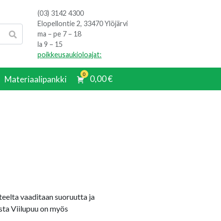
(03) 3142 4300
Elopellontie 2, 33470 Ylöjärvi
ma – pe 7 – 18
la 9 – 15
poikkeusaukioloajat:
0
0,00
€
Materiaalipankki
tteelta vaaditaan suoruutta ja
sta Viilupuu on myös