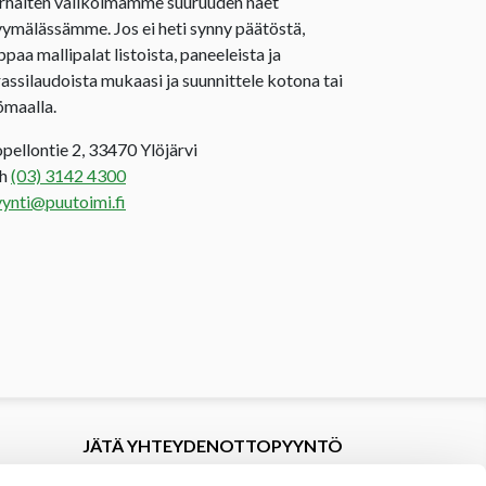
rhaiten valikoimamme suuruuden näet
ymälässämme. Jos ei heti synny päätöstä,
ppaa mallipalat listoista, paneeleista ja
rassilaudoista mukaasi ja suunnittele kotona tai
ömaalla.
opellontie 2, 33470 Ylöjärvi
uh
(03) 3142 4300
ynti@puutoimi.fi
JÄTÄ YHTEYDENOTTOPYYNTÖ