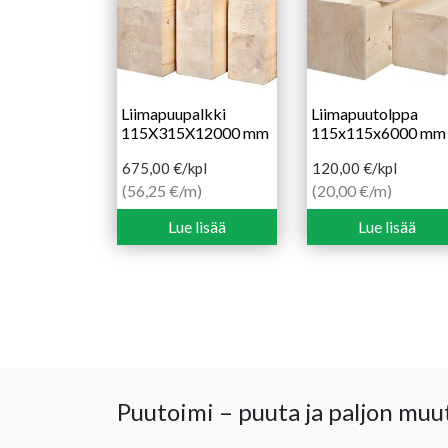
Liimapuupalkki
Liimapuutolppa
115X315X12000 mm
115x115x6000 mm
675,00
€
/kpl
120,00
€
/kpl
(56,25 €/m)
(20,00 €/m)
Lue lisää
Lue lisää
Puutoimi – puuta ja paljon muu