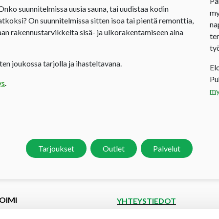
Pa
 Onko suunnitelmissa uusia sauna, tai uudistaa kodin
my
jatkoksi? On suunnitelmissa sitten isoa tai pientä remonttia,
na
an rakennustarvikkeita sisä- ja ulkorakentamiseen aina
te
ty
en joukossa tarjolla ja ihasteltavana.
El
P
ys
.
my
Tarjoukset
Outlet
Palvelut
OIMI
YHTEYSTIEDOT
et