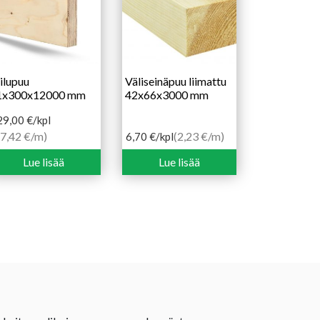
ilupuu
Väliseinäpuu liimattu
1x300x12000 mm
42x66x3000 mm
29,00
€
/kpl
27,42 €/m)
(2,23 €/m)
6,70
€
/kpl
Lue lisää
Lue lisää