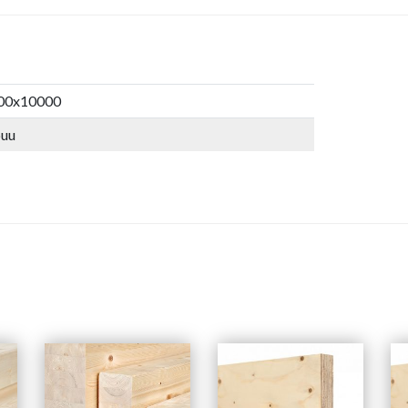
00x10000
puu