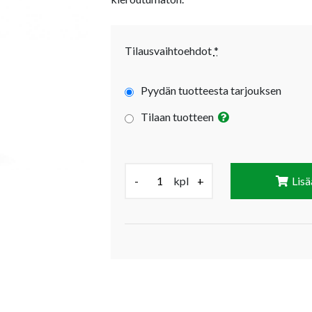
Tilausvaihtoehdot
*
Pyydän tuotteesta tarjouksen
Tilaan tuotteen
Määrä (kpl):
-
kpl
+
Lisä