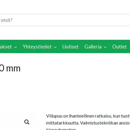
ukset
Yhteystiedot
Uutiset
Galleria
Outlet
00 mm
Viilupuu on ihanteellinen ratkaisu, kun tuo
mittatarkkuutta. Valmistustekniikan ansio
kieroutumaton.