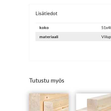
Lisätiedot
koko
51x4
materiaali
Viilu
Tutustu myös