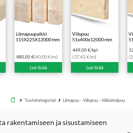
Liimapuupalkki
Viilupuu
Vi
115X225X12000 mm
51x400x12000 mm
5
449,00
€
/kpl
3
(40,00 €/m)
(37,42 €/m)
(
480,00
€
Lue lisää
Lue lisää
Etusivu
Tuotekategoriat
Liimapuu - Viilupuu - Väliseinäpuu
ta rakentamiseen ja sisustamiseen