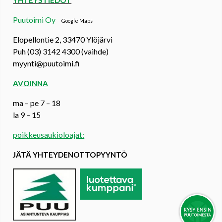
YHTEYSTIEDOT
Puutoimi Oy
Google Maps
Elopellontie 2, 33470 Ylöjärvi
Puh (03) 3142 4300 (vaihde)
myynti@puutoimi.fi
AVOINNA
ma – pe 7 – 18
la 9 – 15
poikkeusaukioloajat:
JÄTÄ YHTEYDENOTTOPYYNTÖ