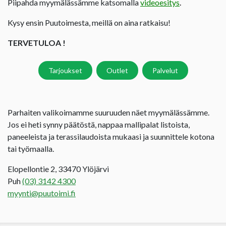
Piipahda myymälässämme katsomalla
videoesitys
.
Kysy ensin Puutoimesta, meillä on aina ratkaisu!
TERVETULOA !
Tarjoukset
Outlet
Palvelut
Parhaiten valikoimamme suuruuden näet myymälässämme.
Jos ei heti synny päätöstä, nappaa mallipalat listoista,
paneeleista ja terassilaudoista mukaasi ja suunnittele kotona
tai työmaalla.
Elopellontie 2, 33470 Ylöjärvi
Puh
(03) 3142 4300
myynti@puutoimi.fi