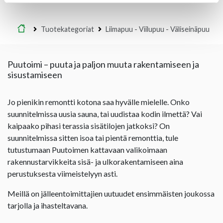
Etusivu
Tuotekategoriat
Liimapuu - Viilupuu - Väliseinäpuu
Puutoimi – puuta ja paljon muuta rakentamiseen ja
sisustamiseen
Jo pienikin remontti kotona saa hyvälle mielelle. Onko
suunnitelmissa uusia sauna, tai uudistaa kodin ilmettä? Vai
kaipaako pihasi terassia sisätilojen jatkoksi? On
suunnitelmissa sitten isoa tai pientä remonttia, tule
tutustumaan Puutoimen kattavaan valikoimaan
rakennustarvikkeita sisä- ja ulkorakentamiseen aina
perustuksesta viimeistelyyn asti.
Meillä on jälleentoimittajien uutuudet ensimmäisten joukossa
tarjolla ja ihasteltavana.