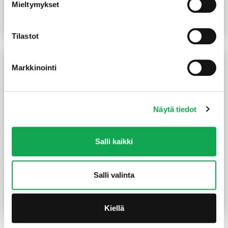
Mieltymykset
(30,00 €/m)
180,00
€
/kpl
35,00
€
/kpl
Lue lisää
Lue lisää
Tilastot
Markkinointi
Näytä tiedot
Salli kaikki
Liimapuupalkki
Väliseinätolppa viilupuu
115x225x8000 mm
39x66x3000 mm
Salli valinta
(40,63 €/m)
(3,07 €/m)
325,00
€
/kpl
9,20
€
/kpl
Lue lisää
Lue lisää
Kiellä