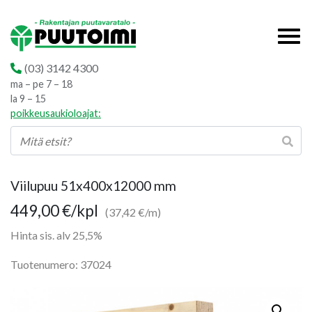
(03) 3142 4300
ma – pe 7 – 18
la 9 – 15
poikkeusaukioloajat:
Viilupuu 51x400x12000 mm
449,00
€
/kpl
(37,42 €/m)
Hinta sis. alv 25,5%
Tuotenumero: 37024