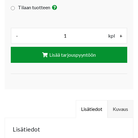
Tilaan tuotteen
Määrä (kpl):
-
kpl
+
Lisää tarjouspyyntöön
Lisätiedot
Kuvaus
Lisätiedot