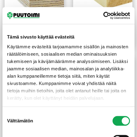
Väliseinätolppa viilupuu
Väliseinäpuu liimattu
39x66x2550 mm
42x66x3000 mm
(3,02 €/m)
(2,23 €/m)
7,70
€
/kpl
6,70
€
/kpl
Tämä sivusto käyttää evästeitä
Lue lisää
Lue lisää
Käytämme evästeitä tarjoamamme sisällön ja mainosten
räätälöimiseen, sosiaalisen median ominaisuuksien
tukemiseen ja kävijämäärämme analysoimiseen. Lisäksi
jaamme sosiaalisen median, mainosalan ja analytiikka-
alan kumppaneillemme tietoja siitä, miten käytät
sivustoamme. Kumppanimme voivat yhdistää näitä
tietoja muihin tietoihin, joita olet antanut heille tai joita on
kerätty, kun olet käyttänyt heidän palvelujaan.
Suostumuksen
Välttämätön
valinta
Lämpökäsitelty mänty
Liimapuutolppa
88X88 mm Lunapost
140x140x6000 mm
tolppa SHP B-laatu