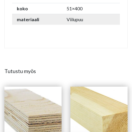
koko
51×400
materiaali
Viilupuu
Tutustu myös