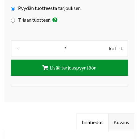
Pyydän tuotteesta tarjouksen
Tilaan tuotteen
Määrä (kpl):
-
kpl
+
Lisää tarjouspyyntöön
Lisätiedot
Kuvaus