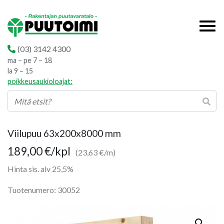
(03) 3142 4300
ma – pe 7 – 18
la 9 – 15
poikkeusaukioloajat:
Viilupuu 63x200x8000 mm
189,00
€
/kpl
(23,63 €/m)
Hinta sis. alv 25,5%
Tuotenumero: 30052