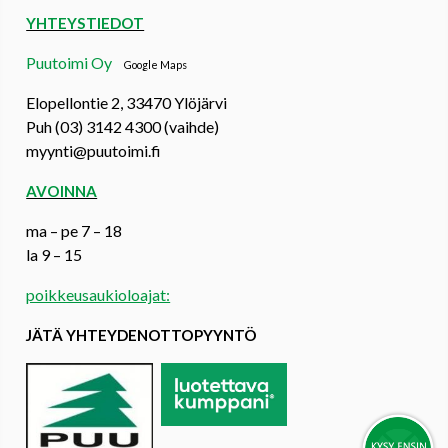
YHTEYSTIEDOT
Puutoimi Oy
Google Maps
Elopellontie 2, 33470 Ylöjärvi
Puh (03) 3142 4300 (vaihde)
myynti@puutoimi.fi
AVOINNA
ma – pe 7 – 18
la 9 – 15
poikkeusaukioloajat:
JÄTÄ YHTEYDENOTTOPYYNTÖ