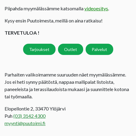
Piipahda myymälässämme katsomalla
videoesitys
.
Kysy ensin Puutoimesta, meillä on aina ratkaisu!
TERVETULOA !
Tarjoukset
Outlet
Palvelut
Parhaiten valikoimamme suuruuden näet myymälässämme.
Jos ei heti synny päätöstä, nappaa mallipalat listoista,
paneeleista ja terassilaudoista mukaasi ja suunnittele kotona
tai työmaalla.
Elopellontie 2, 33470 Ylöjärvi
Puh
(03) 3142 4300
myynti@puutoimi.fi