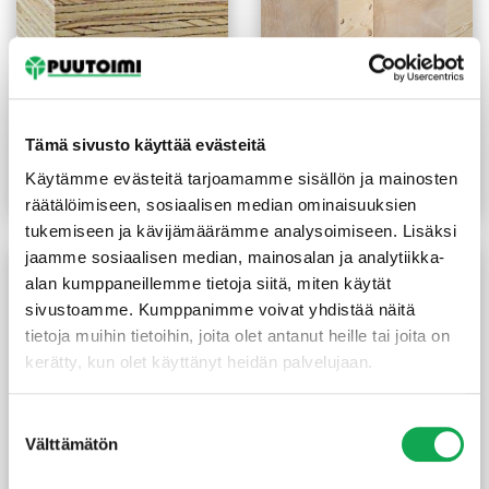
Väliseinätolppa viilupuu
Liimapuutolppa
39x92x6000 mm
140x140x3000 mm
Tämä sivusto käyttää evästeitä
(4,32 €/m)
(30,00 €/m)
25,90
€
/kpl
90,00
€
/kpl
Käytämme evästeitä tarjoamamme sisällön ja mainosten
Lue lisää
Lue lisää
räätälöimiseen, sosiaalisen median ominaisuuksien
tukemiseen ja kävijämäärämme analysoimiseen. Lisäksi
jaamme sosiaalisen median, mainosalan ja analytiikka-
alan kumppaneillemme tietoja siitä, miten käytät
sivustoamme. Kumppanimme voivat yhdistää näitä
tietoja muihin tietoihin, joita olet antanut heille tai joita on
kerätty, kun olet käyttänyt heidän palvelujaan.
Suostumuksen
Välttämätön
valinta
Liimapuutolppa
Liimapuupalkki