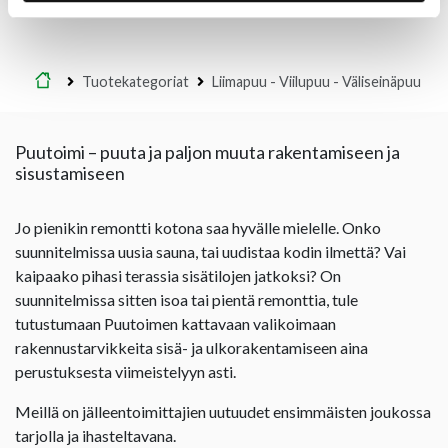
Etusivu
Tuotekategoriat
Liimapuu - Viilupuu - Väliseinäpuu
Puutoimi – puuta ja paljon muuta rakentamiseen ja
sisustamiseen
Jo pienikin remontti kotona saa hyvälle mielelle. Onko
suunnitelmissa uusia sauna, tai uudistaa kodin ilmettä? Vai
kaipaako pihasi terassia sisätilojen jatkoksi? On
suunnitelmissa sitten isoa tai pientä remonttia, tule
tutustumaan Puutoimen kattavaan valikoimaan
rakennustarvikkeita sisä- ja ulkorakentamiseen aina
perustuksesta viimeistelyyn asti.
Meillä on jälleentoimittajien uutuudet ensimmäisten joukossa
tarjolla ja ihasteltavana.