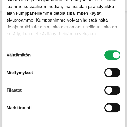
jaamme sosiaalisen median, mainosalan ja analytiikka-
alan kumppaneillemme tietoja siitä, miten käytät
sivustoamme. Kumppanimme voivat yhdistää näitä
tietoja muihin tietoihin, joita olet antanut heille tai joita on
kerätty, kun olet käyttänyt heidän palvelujaan.
Suostumuksen
Välttämätön
valinta
PUUTOIMI
Mieltymykset
Tuotteet
Tarjoukset
Tarjouspyyntö
Tilastot
Yhteystiedot
Materiaalipankki
Markkinointi
Palvelut
Uutiset
Galleria