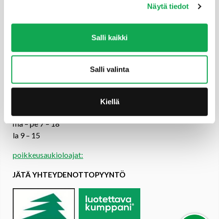
Tilaus- ja toimitusehdot
Näytä tiedot
YHTEYSTIEDOT
Salli kaikki
Puutoimi Oy
Google Maps
Elopellontie 2, 33470 Ylöjärvi
Salli valinta
Puh (03) 3142 4300 (vaihde)
myynti@puutoimi.fi
Kiellä
AVOINNA
ma – pe 7 – 18
la 9 – 15
poikkeusaukioloajat:
JÄTÄ YHTEYDENOTTOPYYNTÖ