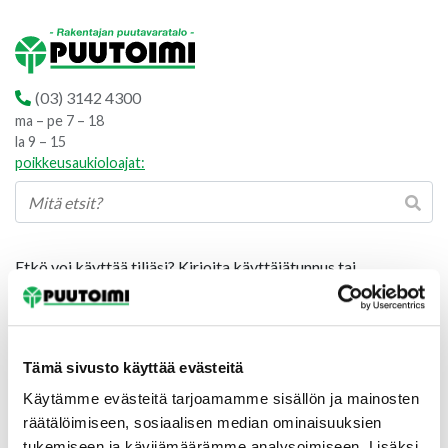
(03) 3142 4300
ma – pe 7 – 18
la 9 – 15
poikkeusaukioloajat:
Etkö voi käyttää tiliäsi? Kirjoita käyttäjätunnus tai
sähköpostiosoite. Sinulle lähetetään sähköpostilla linkki, jota
painamalla pääset asettamaan uuden salasanan.
Vaaditaan
Käyttäjätunnus tai sähköpostiosoite
*
Tämä sivusto käyttää evästeitä
Käytämme evästeitä tarjoamamme sisällön ja mainosten
räätälöimiseen, sosiaalisen median ominaisuuksien
Salasanan palautus
tukemiseen ja kävijämäärämme analysoimiseen. Lisäksi