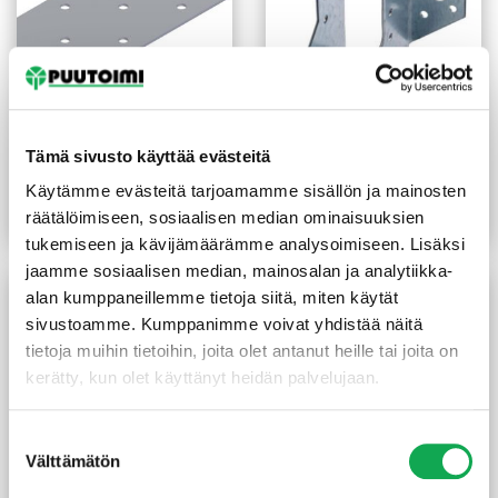
Naulauslevy 60x200x2 mm
Palkkikenkä N-malli
Tämä sivusto käyttää evästeitä
sinkitty
48X106 mm sinkitty
1,70
€
/kpl
2,55
€
/kpl
Käytämme evästeitä tarjoamamme sisällön ja mainosten
räätälöimiseen, sosiaalisen median ominaisuuksien
Lue lisää
Lue lisää
tukemiseen ja kävijämäärämme analysoimiseen. Lisäksi
jaamme sosiaalisen median, mainosalan ja analytiikka-
alan kumppaneillemme tietoja siitä, miten käytät
sivustoamme. Kumppanimme voivat yhdistää näitä
tietoja muihin tietoihin, joita olet antanut heille tai joita on
kerätty, kun olet käyttänyt heidän palvelujaan.
Suostumuksen
Välttämätön
valinta