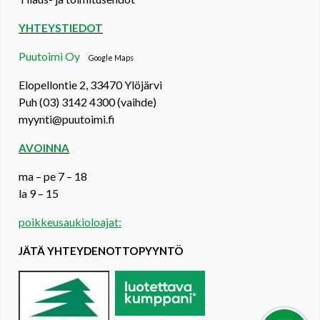
YHTEYSTIEDOT
Puutoimi Oy
Google Maps
Elopellontie 2, 33470 Ylöjärvi
Puh (03) 3142 4300 (vaihde)
myynti@puutoimi.fi
AVOINNA
ma – pe 7 – 18
la 9 – 15
poikkeusaukioloajat:
JÄTÄ YHTEYDENOTTOPYYNTÖ