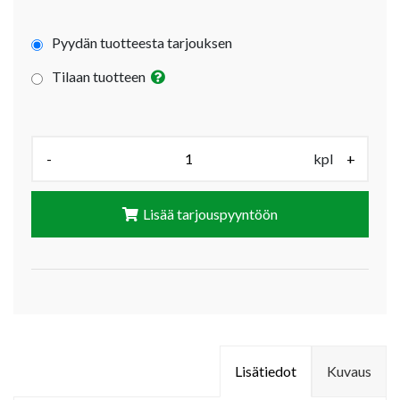
Pyydän tuotteesta tarjouksen
Tilaan tuotteen
Määrä (kpl):
-
kpl
+
Lisää tarjouspyyntöön
Lisätiedot
Kuvaus