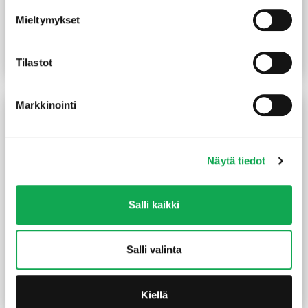
Kulmalevy 62x83x40x2
Kulmalevy 90x90x65x2,5
Mieltymykset
mm sinkitty vahvistettu
mm sinkitty vahvistettu
1,10
€
/kpl
1,50
€
/kpl
Tilastot
Lue lisää
Lue lisää
Markkinointi
Näytä tiedot
Salli kaikki
Teräsjalka kiilamalli
Naulauslevy 100x200x2
Salli valinta
77x77x750 mm sinkitty
mm sinkitty
7,70
€
/kpl
2,70
€
/kpl
Kiellä
Lue lisää
Lue lisää