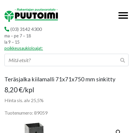
(03) 3142 4300
ma – pe 7 – 18
la 9 – 15
poikkeusaukioloajat:
Teräsjalka kiilamalli 71x71x750 mm sinkitty
8,20
€
/kpl
Hinta sis. alv 25,5%
Tuotenumero: 89059