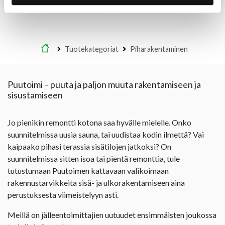
Etusivu
Tuotekategoriat
Piharakentaminen
Puutoimi – puuta ja paljon muuta rakentamiseen ja
sisustamiseen
Jo pienikin remontti kotona saa hyvälle mielelle. Onko
suunnitelmissa uusia sauna, tai uudistaa kodin ilmettä? Vai
kaipaako pihasi terassia sisätilojen jatkoksi? On
suunnitelmissa sitten isoa tai pientä remonttia, tule
tutustumaan Puutoimen kattavaan valikoimaan
rakennustarvikkeita sisä- ja ulkorakentamiseen aina
perustuksesta viimeistelyyn asti.
Meillä on jälleentoimittajien uutuudet ensimmäisten joukossa