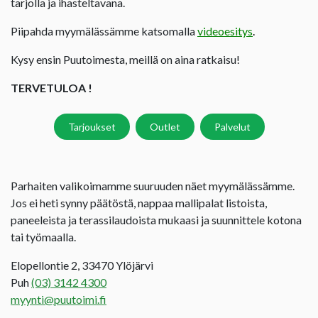
tarjolla ja ihasteltavana.
Piipahda myymälässämme katsomalla
videoesitys
.
Kysy ensin Puutoimesta, meillä on aina ratkaisu!
TERVETULOA !
Tarjoukset
Outlet
Palvelut
Parhaiten valikoimamme suuruuden näet myymälässämme.
Jos ei heti synny päätöstä, nappaa mallipalat listoista,
paneeleista ja terassilaudoista mukaasi ja suunnittele kotona
tai työmaalla.
Elopellontie 2, 33470 Ylöjärvi
Puh
(03) 3142 4300
myynti@puutoimi.fi