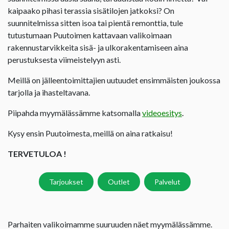
kaipaako pihasi terassia sisätilojen jatkoksi? On
suunnitelmissa sitten isoa tai pientä remonttia, tule
tutustumaan Puutoimen kattavaan valikoimaan
rakennustarvikkeita sisä- ja ulkorakentamiseen aina
perustuksesta viimeistelyyn asti.
Meillä on jälleentoimittajien uutuudet ensimmäisten joukossa
tarjolla ja ihasteltavana.
Piipahda myymälässämme katsomalla
videoesitys
.
Kysy ensin Puutoimesta, meillä on aina ratkaisu!
TERVETULOA !
Tarjoukset
Outlet
Palvelut
Parhaiten valikoimamme suuruuden näet myymälässämme.