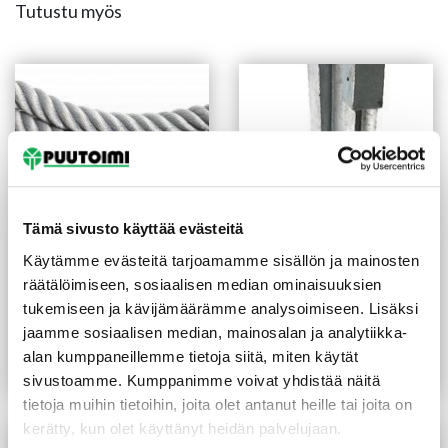
Tutustu myös
Tämä sivusto käyttää evästeitä
Käytämme evästeitä tarjoamamme sisällön ja mainosten
PIIPPO Kaideköysi
Teräsjalka kiilamalli
räätälöimiseen, sosiaalisen median ominaisuuksien
keinohamppuköysi 36 mm
91x91x750 mm sinkitty
tukemiseen ja kävijämäärämme analysoimiseen. Lisäksi
harmaa 40 m/rulla
jaamme sosiaalisen median, mainosalan ja analytiikka-
14,90
€
/m
9,90
€
/kpl
alan kumppaneillemme tietoja siitä, miten käytät
Lue lisää
Lue lisää
sivustoamme. Kumppanimme voivat yhdistää näitä
tietoja muihin tietoihin, joita olet antanut heille tai joita on
kerätty, kun olet käyttänyt heidän palvelujaan.