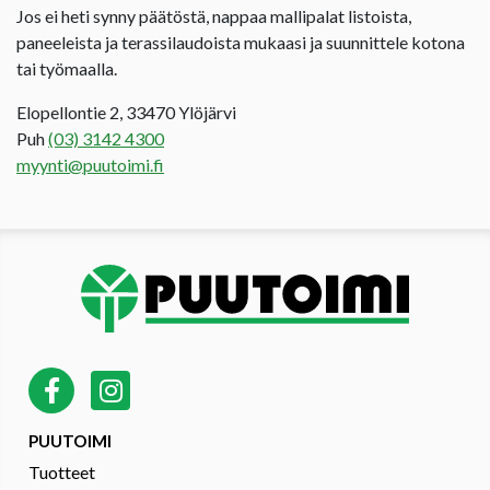
Jos ei heti synny päätöstä, nappaa mallipalat listoista,
paneeleista ja terassilaudoista mukaasi ja suunnittele kotona
tai työmaalla.
Elopellontie 2, 33470 Ylöjärvi
Puh
(03) 3142 4300
myynti@puutoimi.fi
PUUTOIMI
Tuotteet