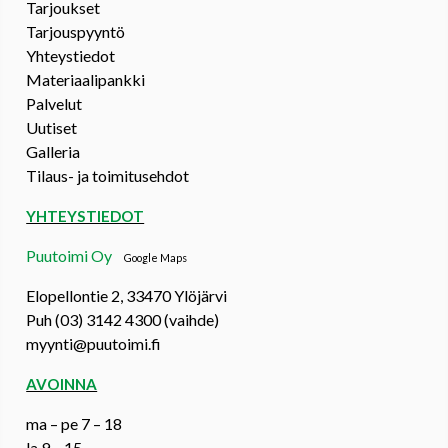
Tarjoukset
Tarjouspyyntö
Yhteystiedot
Materiaalipankki
Palvelut
Uutiset
Galleria
Tilaus- ja toimitusehdot
YHTEYSTIEDOT
Puutoimi Oy
Google Maps
Elopellontie 2, 33470 Ylöjärvi
Puh (03) 3142 4300 (vaihde)
myynti@puutoimi.fi
AVOINNA
ma – pe 7 – 18
la 9 – 15