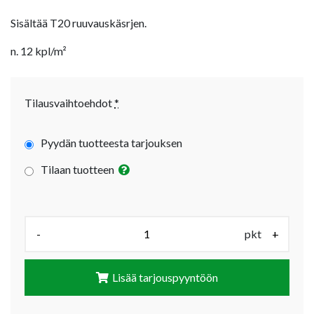
Sisältää T20 ruuvauskäsrjen.
n. 12 kpl/m²
Tilausvaihtoehdot
*
Pyydän tuotteesta tarjouksen
Tilaan tuotteen
Määrä (pkt):
-
pkt
+
Lisää tarjouspyyntöön