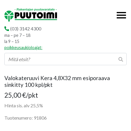
(03) 3142 4300
ma – pe 7 – 18
la 9 – 15
poikkeusaukioloajat:
Valokateruuvi Kera 4,8X32 mm esiporaava
sinkitty 100 kpl/pkt
25,00
€
/pkt
Hinta sis. alv 25,5%
Tuotenumero: 91806