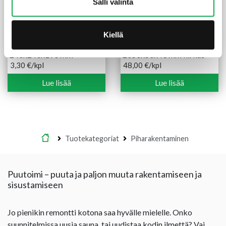
Salli valinta
Kiellä
Pilariharkko Leca P-240
Valokate vesikouru
240x240x190 mm
2050x50x43 mm kirkas
3,30
€
/kpl
48,00
€
/kpl
Lue lisää
Lue lisää
Etusivu
Tuotekategoriat
Piharakentaminen
Puutoimi – puuta ja paljon muuta rakentamiseen ja
sisustamiseen
Jo pienikin remontti kotona saa hyvälle mielelle. Onko
suunnitelmissa uusia sauna, tai uudistaa kodin ilmettä? Vai