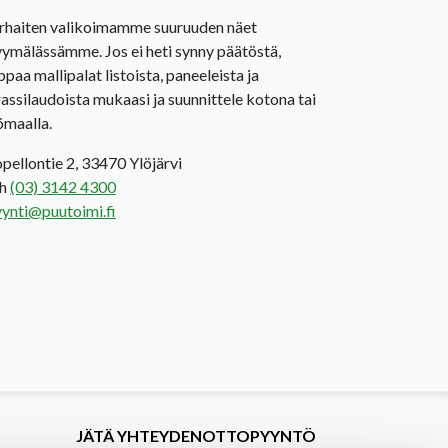
rhaiten valikoimamme suuruuden näet
ymälässämme. Jos ei heti synny päätöstä,
ppaa mallipalat listoista, paneeleista ja
rassilaudoista mukaasi ja suunnittele kotona tai
ömaalla.
opellontie 2, 33470 Ylöjärvi
uh
(03) 3142 4300
ynti@puutoimi.fi
JÄTÄ YHTEYDENOTTOPYYNTÖ