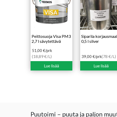
Peittosuoja Visa PM3
Siparila korjausmaal
2,7 l sävytettävä
0,5 l silver
51,00
€
/prk
(18,89 €/L)
(78 €/L)
39,00
€
/prk
Lue lisää
Lue lisää
Puutoimi – puuta ja paljon muu