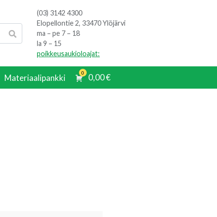
(03) 3142 4300
Elopellontie 2, 33470 Ylöjärvi
ma – pe 7 – 18
la 9 – 15
poikkeusaukioloajat:
0
0,00
€
Materiaalipankki