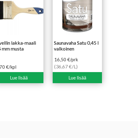
vellin lakka-maali
Saunavaha Satu 0,45 l
5 mm musta
valkoinen
16,50
€
/prk
(36,67 €/L)
,70
€
/kpl
Lue lisää
Lue lisää