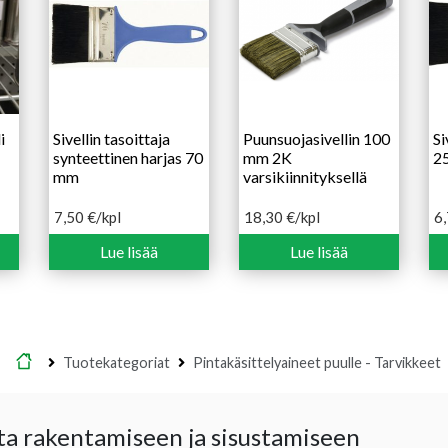
i
Sivellin tasoittaja
Puunsuojasivellin 100
Si
synteettinen harjas 70
mm 2K
2
mm
varsikiinnityksellä
7,50
€
/kpl
18,30
€
/kpl
6
Lue lisää
Lue lisää
Etusivu
Tuotekategoriat
Pintakäsittelyaineet puulle - Tarvikkeet
ta rakentamiseen ja sisustamiseen