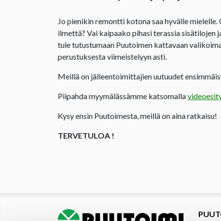
Jo pienikin remontti kotona saa hyvälle mielelle.
ilmettä? Vai kaipaako pihasi terassia sisätilojen 
tule tutustumaan Puutoimen kattavaan valikoima
perustuksesta viimeistelyyn asti.
Meillä on jälleentoimittajien uutuudet ensimmäist
Piipahda myymälässämme katsomalla
videoesit
Kysy ensin Puutoimesta, meillä on aina ratkaisu!
TERVETULOA !
PUUT