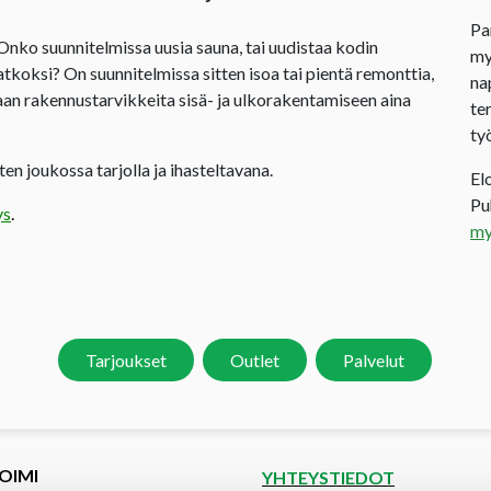
Pa
 Onko suunnitelmissa uusia sauna, tai uudistaa kodin
my
jatkoksi? On suunnitelmissa sitten isoa tai pientä remonttia,
na
an rakennustarvikkeita sisä- ja ulkorakentamiseen aina
te
ty
en joukossa tarjolla ja ihasteltavana.
El
P
ys
.
my
Tarjoukset
Outlet
Palvelut
OIMI
YHTEYSTIEDOT