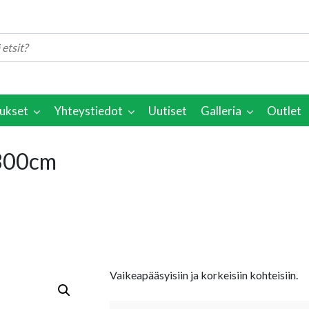
ukset
Yhteystiedot
Uutiset
Galleria
Outlet
-300cm
Vaikeapääsyisiin ja korkeisiin kohteisiin.