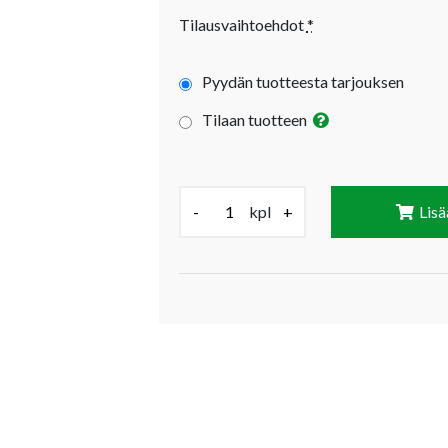
Tilausvaihtoehdot
*
Pyydän tuotteesta tarjouksen
Tilaan tuotteen
Määrä (kpl):
-
kpl
+
Lisä