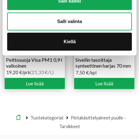
Salli kaikki
Salli valinta
Kiellä
Peittosuoja Visa PM1 0,9 l
Sivellin tasoittaja
valkoinen
synteettinen harjas 70 mm
(21,33 €/L)
19,20
€
/prk
7,50
€
/kpl
Lue lisää
Lue lisää
Etusivu
Tuotekategoriat
Pintakäsittelyaineet puulle -
Tarvikkeet