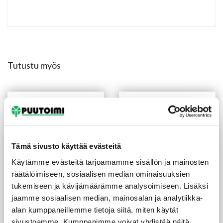
Tutustu myös
Tämä sivusto käyttää evästeitä
Käytämme evästeitä tarjoamamme sisällön ja mainosten
räätälöimiseen, sosiaalisen median ominaisuuksien
tukemiseen ja kävijämäärämme analysoimiseen. Lisäksi
jaamme sosiaalisen median, mainosalan ja analytiikka-
Peittosuoja Visa PM3 2,7 l
Yleissivellin 120 mm 2K
sävytettävä
varsikiinnityksellä
alan kumppaneillemme tietoja siitä, miten käytät
(18,89 €/L)
51,00
€
/prk
19,10
€
/kpl
sivustoamme. Kumppanimme voivat yhdistää näitä