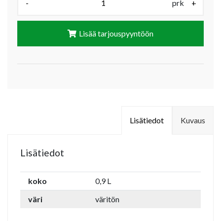
-
prk
+
Lisää tarjouspyyntöön
Lisätiedot
Kuvaus
Lisätiedot
koko
0,9 L
väri
väritön