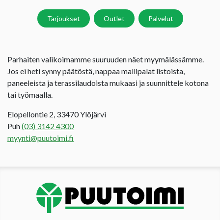
Tarjoukset
Outlet
Palvelut
Parhaiten valikoimamme suuruuden näet myymälässämme.
Jos ei heti synny päätöstä, nappaa mallipalat listoista,
paneeleista ja terassilaudoista mukaasi ja suunnittele kotona
tai työmaalla.
Elopellontie 2, 33470 Ylöjärvi
Puh
(03) 3142 4300
myynti@puutoimi.fi