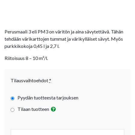
Perusmaali 3 eli PM3 on väritön ja aina sävytettävä. Tähän
tehdään värikarttojen tummat ja värikylläiset sävyt. Myös
purkkikokoja 0,45 l ja 2,7 l.
Riitoisuus 8 – 10 m²/l.
Tilausvaihtoehdot
*
Pyydän tuotteesta tarjouksen
Tilaan tuotteen
Määrä (prk):