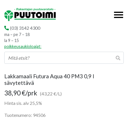
(03) 3142 4300
ma – pe 7 – 18
la 9 – 15
poikkeusaukioloajat:
Lakkamaali Futura Aqua 40 PM3 0,9 l
sävytettävä
38,90
€
/prk
(43,22 €/L)
Hinta sis. alv 25,5%
Tuotenumero: 94506