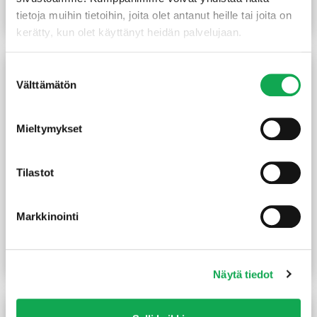
tietoja muihin tietoihin, joita olet antanut heille tai joita on
Lue lisää
Lue lisää
kerätty, kun olet käyttänyt heidän palvelujaan.
Suostumuksen
Välttämätön
valinta
Mieltymykset
Tilastot
Peittosuoja Visa PM1 2,7 l
Kuullote Woodex Classic
Markkinointi
valkoinen
PM3 9 l sävytettävä
(16,85 €/L)
(14,67 €/L)
45,50
€
/prk
132,00
€
/prk
Lue lisää
Lue lisää
Näytä tiedot