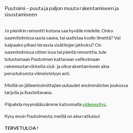
Puutoimi – puuta ja paljon muuta rakentamiseen ja
sisustamiseen
Jo pienikin remontti kotona saa hyvälle mielelle. Onko
suunnitelmissa uusia sauna, tai uudistaa kodin ilmettä? Vai
kaipaako pihasi terassia sisätilojen jatkoksi? On
suunnitelmissa sitten isoa tai pientä remonttia, tule
tutustumaan Puutoimen kattavaan valikoimaan
rakennustarvikkeita sisä- ja ulkorakentamiseen aina
perustuksesta viimeistelyyn asti.
Meillä on jälleentoimittajien uutuudet ensimmäisten joukossa
tarjolla ja ihasteltavana.
Piipahda myymälässämme katsomalla
videoesitys
.
Kysy ensin Puutoimesta, meillä on aina ratkaisu!
TERVETULOA !