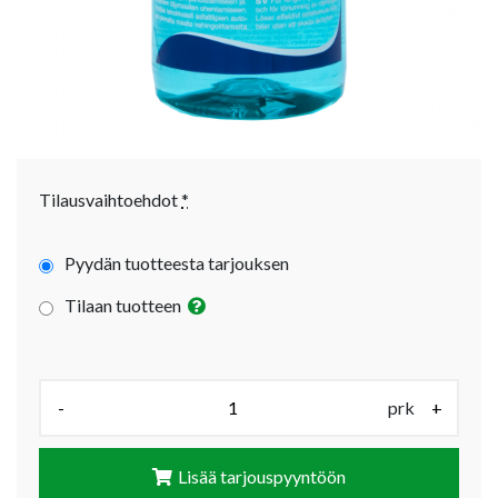
Tilausvaihtoehdot
*
Pyydän tuotteesta tarjouksen
Tilaan tuotteen
Määrä (prk):
-
prk
+
Lisää tarjouspyyntöön