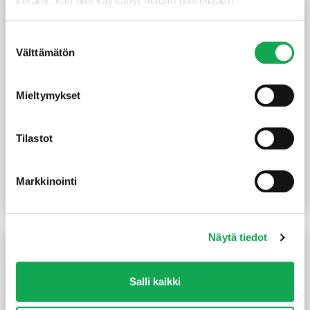
kerätty, kun olet käyttänyt heidän palvelujaan.
Suostumuksen
Välttämätön
valinta
Mieltymykset
Tilastot
Sivellin tasoittaja
Kuullote Woodex Classic
synteettinen harjas 15 mm
PM3 9 l sävytettävä
(14,67 €/L)
132,00
€
/prk
2,80
€
/kpl
Markkinointi
Lue lisää
Lue lisää
Näytä tiedot
Salli kaikki