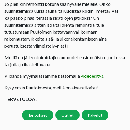
Jo pienikin remontti kotona saa hyvälle mielelle. Onko
suunnitelmissa uusia sauna, tai uudistaa kodin ilmettä? Vai
kaipaako pihasi terassia sisätilojen jatkoksi? On
suunnitelmissa sitten isoa tai pientä remonttia, tule
tutustumaan Puutoimen kattavaan valikoimaan
rakennustarvikkeita sisä- ja ulkorakentamiseen aina
perustuksesta viimeistelyyn asti.
Meillä on jälleentoimittajien uutuudet ensimmäisten joukossa
tarjolla ja ihasteltavana.
Piipahda myymälässämme katsomalla
videoesitys
.
Kysy ensin Puutoimesta, meillä on aina ratkaisu!
TERVETULOA !
Tarjoukset
Outlet
Palvelut