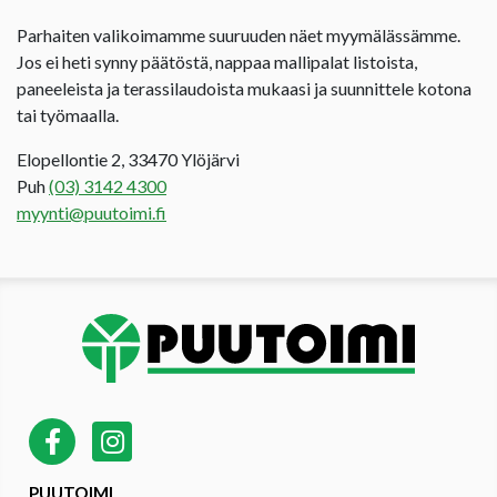
Parhaiten valikoimamme suuruuden näet myymälässämme.
Jos ei heti synny päätöstä, nappaa mallipalat listoista,
paneeleista ja terassilaudoista mukaasi ja suunnittele kotona
tai työmaalla.
Elopellontie 2, 33470 Ylöjärvi
Puh
(03) 3142 4300
myynti@puutoimi.fi
PUUTOIMI