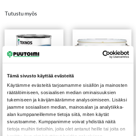
Tutustu myös
Tämä sivusto käyttää evästeitä
Käytämme evästeitä tarjoamamme sisällön ja mainosten
räätälöimiseen, sosiaalisen median ominaisuuksien
Venelakka Helo 2,7 l
Peittosuoja Visa PM1 2,7 l
tukemiseen ja kävijämäärämme analysoimiseen. Lisäksi
valkoinen
jaamme sosiaalisen median, mainosalan ja analytiikka-
(32,96 €/L)
(16,85 €/L)
89,00
€
/prk
45,50
€
/prk
alan kumppaneillemme tietoja siitä, miten käytät
Lue lisää
Lue lisää
sivustoamme. Kumppanimme voivat yhdistää näitä
tietoja muihin tietoihin, joita olet antanut heille tai joita on