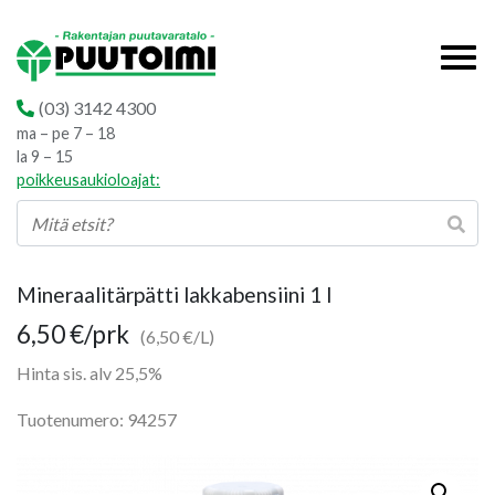
(03) 3142 4300
ma – pe 7 – 18
la 9 – 15
poikkeusaukioloajat:
Mineraalitärpätti lakkabensiini 1 l
6,50
€
/prk
(6,50 €/L)
Hinta sis. alv 25,5%
Tuotenumero: 94257