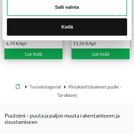
Salli valinta
Kiellä
Sivellin lakka-maali 25 mm
Yleissivellin 75 mm 2K
musta
varsikiinnityksellä
6,70
€
/kpl
11,50
€
/kpl
Lue lisää
Lue lisää
Etusivu
Tuotekategoriat
Pintakäsittelyaineet puulle -
Tarvikkeet
Puutoimi – puuta ja paljon muuta rakentamiseen ja
sisustamiseen