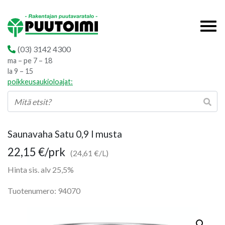
(03) 3142 4300
ma – pe 7 – 18
la 9 – 15
poikkeusaukioloajat:
Saunavaha Satu 0,9 l musta
22,15
€
/prk
(24,61 €/L)
Hinta sis. alv 25,5%
Tuotenumero: 94070