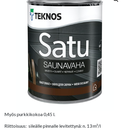
Myös purkkikokoa 0,45 l.
Riittoisuus: sileälle pinnalle levitettynä: n. 13 m²/l