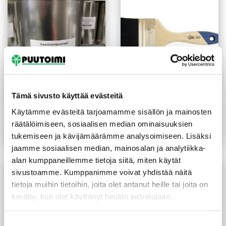
Tämä sivusto käyttää evästeitä
Siparila korjausmaali 0,5 l
Sivellin lakka-maali 25 mm
silver
musta
Käytämme evästeitä tarjoamamme sisällön ja mainosten
(78 €/L)
39,00
€
/prk
6,70
€
/kpl
räätälöimiseen, sosiaalisen median ominaisuuksien
tukemiseen ja kävijämäärämme analysoimiseen. Lisäksi
Lue lisää
Lue lisää
jaamme sosiaalisen median, mainosalan ja analytiikka-
alan kumppaneillemme tietoja siitä, miten käytät
sivustoamme. Kumppanimme voivat yhdistää näitä
tietoja muihin tietoihin, joita olet antanut heille tai joita on
kerätty, kun olet käyttänyt heidän palvelujaan.
Suostumuksen