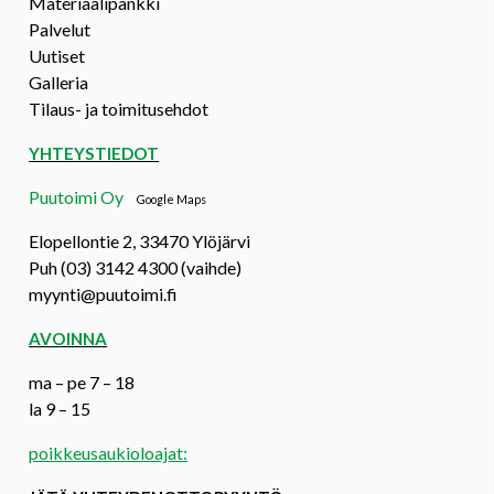
Materiaalipankki
Palvelut
Uutiset
Galleria
Tilaus- ja toimitusehdot
YHTEYSTIEDOT
Puutoimi Oy
Google Maps
Elopellontie 2, 33470 Ylöjärvi
Puh (03) 3142 4300 (vaihde)
myynti@puutoimi.fi
AVOINNA
ma – pe 7 – 18
la 9 – 15
poikkeusaukioloajat: