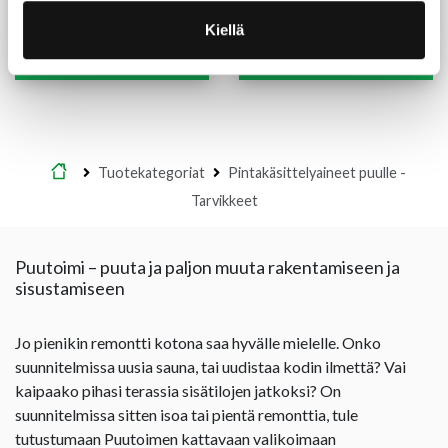
sävytettävä
synteettinen harjas 50 mm
(19,89 €/L)
17,90
€
/prk
6,50
€
/kpl
Kiellä
Lue lisää
Lue lisää
Etusivu
Tuotekategoriat
Pintakäsittelyaineet puulle -
Tarvikkeet
Puutoimi – puuta ja paljon muuta rakentamiseen ja
sisustamiseen
Jo pienikin remontti kotona saa hyvälle mielelle. Onko
suunnitelmissa uusia sauna, tai uudistaa kodin ilmettä? Vai
kaipaako pihasi terassia sisätilojen jatkoksi? On
suunnitelmissa sitten isoa tai pientä remonttia, tule
tutustumaan Puutoimen kattavaan valikoimaan