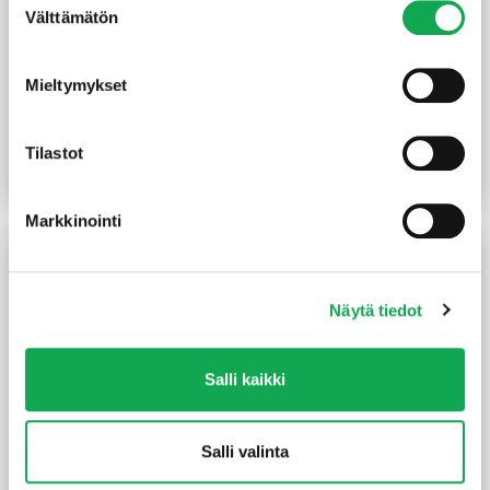
Välttämätön
valinta
Mieltymykset
Yleissivellin 75 mm 2K
Kuullote Woodex Classic
varsikiinnityksellä
PM3 9 l sävytettävä
(14,67 €/L)
132,00
€
/prk
11,50
€
/kpl
Tilastot
Lue lisää
Lue lisää
Markkinointi
Näytä tiedot
Salli kaikki
Salli valinta
Peittosuoja Visa PM3 0,9 l
Sivellin tasoittaja