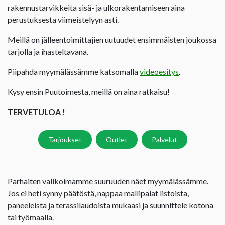
rakennustarvikkeita sisä- ja ulkorakentamiseen aina
perustuksesta viimeistelyyn asti.
Meillä on jälleentoimittajien uutuudet ensimmäisten joukossa
tarjolla ja ihasteltavana.
Piipahda myymälässämme katsomalla
videoesitys
.
Kysy ensin Puutoimesta, meillä on aina ratkaisu!
TERVETULOA !
Tarjoukset
Outlet
Palvelut
Parhaiten valikoimamme suuruuden näet myymälässämme.
Jos ei heti synny päätöstä, nappaa mallipalat listoista,
paneeleista ja terassilaudoista mukaasi ja suunnittele kotona
tai työmaalla.