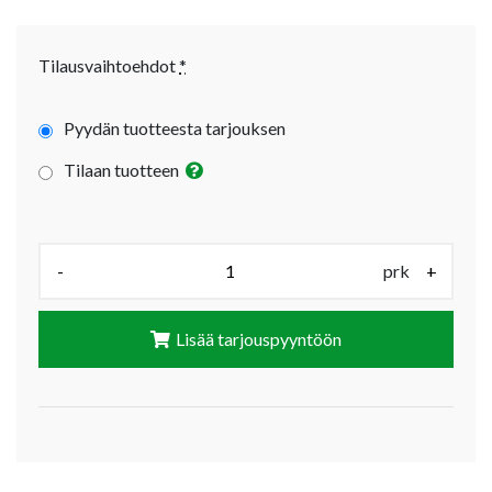
Tilausvaihtoehdot
*
Pyydän tuotteesta tarjouksen
Tilaan tuotteen
Määrä (prk):
-
prk
+
Lisää tarjouspyyntöön