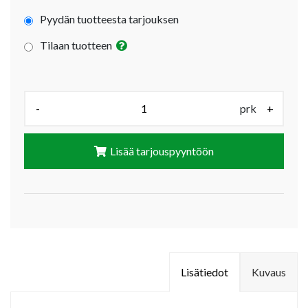
Pyydän tuotteesta tarjouksen
Tilaan tuotteen
Määrä (prk):
-
prk
+
Lisää tarjouspyyntöön
Lisätiedot
Kuvaus