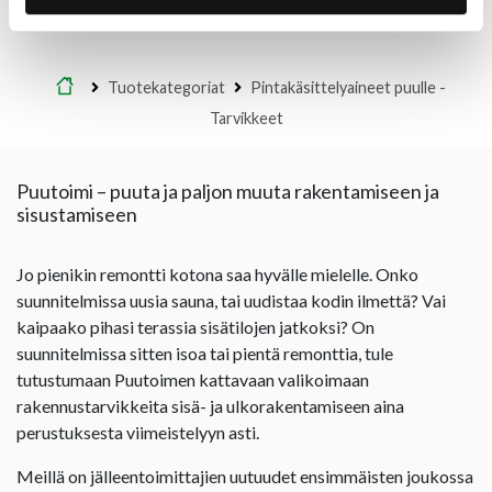
Etusivu
Tuotekategoriat
Pintakäsittelyaineet puulle -
Tarvikkeet
Puutoimi – puuta ja paljon muuta rakentamiseen ja
sisustamiseen
Jo pienikin remontti kotona saa hyvälle mielelle. Onko
suunnitelmissa uusia sauna, tai uudistaa kodin ilmettä? Vai
kaipaako pihasi terassia sisätilojen jatkoksi? On
suunnitelmissa sitten isoa tai pientä remonttia, tule
tutustumaan Puutoimen kattavaan valikoimaan
rakennustarvikkeita sisä- ja ulkorakentamiseen aina
perustuksesta viimeistelyyn asti.
Meillä on jälleentoimittajien uutuudet ensimmäisten joukossa