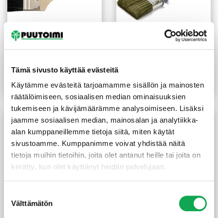
Sivellin tasoittaja
Puunsuojasivellin 120 mm
luononnonharjas 100 mm
2K varsikiinnityksellä
Tämä sivusto käyttää evästeitä
11,60
€
/kpl
25,30
€
/kpl
Käytämme evästeitä tarjoamamme sisällön ja mainosten
Lue lisää
Lue lisää
räätälöimiseen, sosiaalisen median ominaisuuksien
tukemiseen ja kävijämäärämme analysoimiseen. Lisäksi
jaamme sosiaalisen median, mainosalan ja analytiikka-
alan kumppaneillemme tietoja siitä, miten käytät
sivustoamme. Kumppanimme voivat yhdistää näitä
tietoja muihin tietoihin, joita olet antanut heille tai joita on
kerätty, kun olet käyttänyt heidän palvelujaan.
Suostumuksen
Välttämätön
valinta
Peittosuoja Visa PM1 2,7 l
Puunsuojasivellin 75 mm