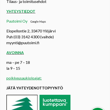
Tilaus- ja toimitusehdot
YHTEYSTIEDOT
Puutoimi Oy
Google Maps
Elopellontie 2, 33470 Ylöjärvi
Puh (03) 3142 4300 (vaihde)
myynti@puutoimi.fi
AVOINNA
ma – pe 7 – 18
la 9 – 15
poikkeusaukioloajat:
JÄTÄ YHTEYDENOTTOPYYNTÖ