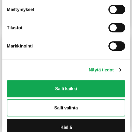
valkoinen
2K varsikiinnityksellä
Mieltymykset
(16,85 €/L)
45,50
€
/prk
12,60
€
/kpl
Lue lisää
Lue lisää
Tilastot
Markkinointi
Näytä tiedot
Salli kaikki
Sivellin tasoittaja
Sivellin lakka-maali 25 mm
luonnonharjas 50 mm
musta
Salli valinta
6,40
€
/kpl
6,70
€
/kpl
Lue lisää
Lue lisää
Kiellä