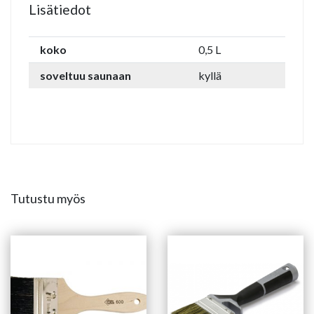
Lisätiedot
koko
0,5 L
soveltuu saunaan
kyllä
Tutustu myös