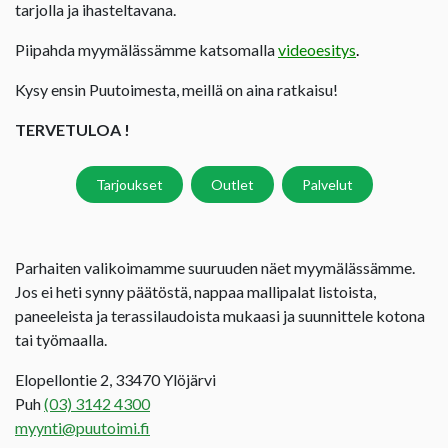
tarjolla ja ihasteltavana.
Piipahda myymälässämme katsomalla
videoesitys
.
Kysy ensin Puutoimesta, meillä on aina ratkaisu!
TERVETULOA !
Tarjoukset
Outlet
Palvelut
Parhaiten valikoimamme suuruuden näet myymälässämme.
Jos ei heti synny päätöstä, nappaa mallipalat listoista,
paneeleista ja terassilaudoista mukaasi ja suunnittele kotona
tai työmaalla.
Elopellontie 2, 33470 Ylöjärvi
Puh
(03) 3142 4300
myynti@puutoimi.fi