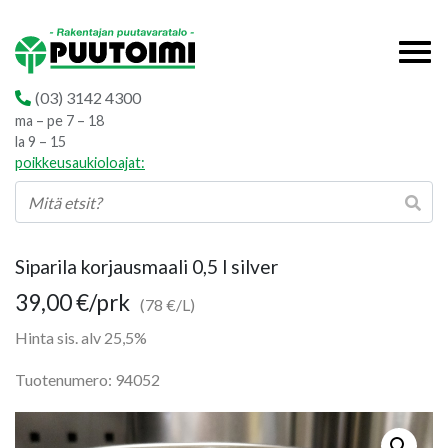
(03) 3142 4300
ma – pe 7 – 18
la 9 – 15
poikkeusaukioloajat:
Siparila korjausmaali 0,5 l silver
39,00
€
/prk
(78 €/L)
Hinta sis. alv 25,5%
Tuotenumero: 94052