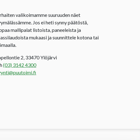
rhaiten valikoimamme suuruuden näet
ymälässämme. Jos ei heti synny päätöstä,
ppaa mallipalat listoista, paneeleista ja
rassilaudoista mukaasi ja suunnittele kotona tai
ömaalla.
opellontie 2, 33470 Ylöjärvi
uh
(03) 3142 4300
ynti@puutoimi.fi