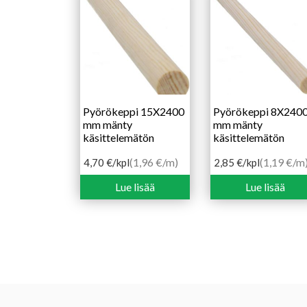
Pyörökeppi 15X2400
Pyörökeppi 8X240
mm mänty
mm mänty
käsittelemätön
käsittelemätön
(1,96 €/m)
(1,19 €/m
4,70
€
/kpl
2,85
€
/kpl
Lue lisää
Lue lisää