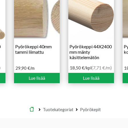
0
Pyörökeppi 40mm
Pyörökeppi 44X2400
P
tammi liimattu
mm mänty
ko
käsittelemätön
)
(7,71 €/m)
18,50
€
/kpl
29,90
€
/m
1
Lue lisää
Lue lisää
Etusivu
Tuotekategoriat
Pyörökepit