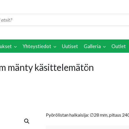
ukset
Yhteystiedot
Uutiset
Galleria
Outlet
 mänty käsittelemätön
Pyörölistan halkaisija: ∅28 mm, pituus 2