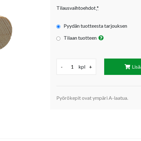
Tilausvaihtoehdot
*
Pyydän tuotteesta tarjouksen
Tilaan tuotteen
Määrä (kpl):
-
kpl
+
Lisä
Pyörökepit ovat ympäri A-laatua.