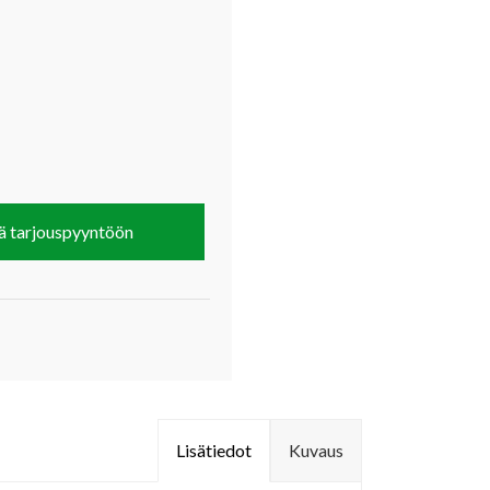
ä tarjouspyyntöön
Lisätiedot
Kuvaus