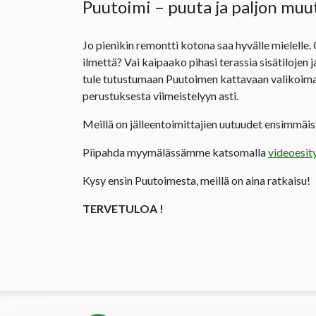
Puutoimi – puuta ja paljon muu
Jo pienikin remontti kotona saa hyvälle mielelle.
ilmettä? Vai kaipaako pihasi terassia sisätilojen 
tule tutustumaan Puutoimen kattavaan valikoima
perustuksesta viimeistelyyn asti.
Meillä on jälleentoimittajien uutuudet ensimmäist
Piipahda myymälässämme katsomalla
videoesit
Kysy ensin Puutoimesta, meillä on aina ratkaisu!
TERVETULOA !