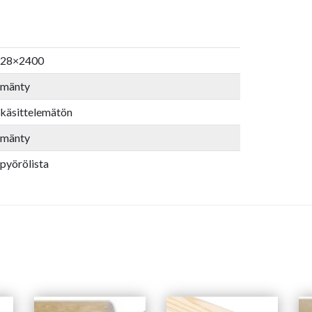
28×2400
mänty
käsittelemätön
mänty
pyörölista