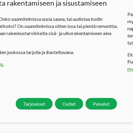
ta rakentamiseen ja sisustamiseen
Pa
 Onko suunnitelmissa uusia sauna, tai uudistaa kodin
my
jatkoksi? On suunnitelmissa sitten isoa tai pientä remonttia,
na
an rakennustarvikkeita sisä- ja ulkorakentamiseen aina
te
ty
en joukossa tarjolla ja ihasteltavana.
El
P
ys
.
my
Tarjoukset
Outlet
Palvelut