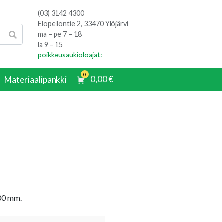
(03) 3142 4300
Elopellontie 2, 33470 Ylöjärvi
ma – pe 7 – 18
la 9 – 15
poikkeusaukioloajat:
0
0,00
€
Materiaalipankki
400 mm.