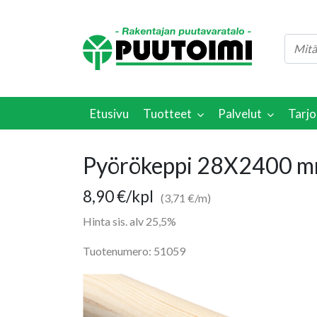
Etusivu
Tuotteet
Palvelut
Tarjo
Pyörökeppi 28X2400 mm
8,90
€
/kpl
(3,71 €/m)
Hinta sis. alv 25,5%
Tuotenumero: 51059