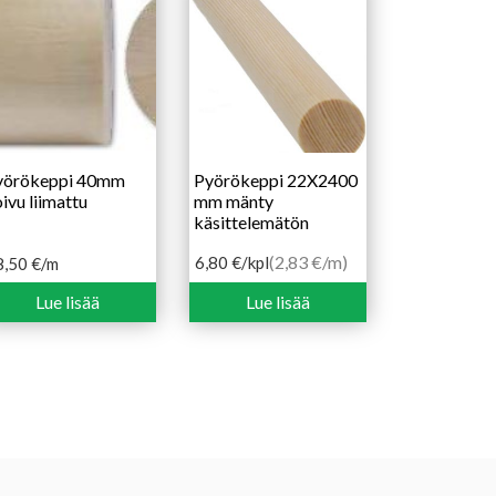
yörökeppi 40mm
Pyörökeppi 22X2400
ivu liimattu
mm mänty
käsittelemätön
(2,83 €/m)
6,80
€
/kpl
8,50
€
/m
Lue lisää
Lue lisää