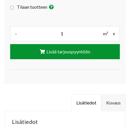
Tilaan tuotteen
Määrä (m²):
-
m²
+
Lisää tarjouspyyntöön
Lisätiedot
Kuvaus
Lisätiedot