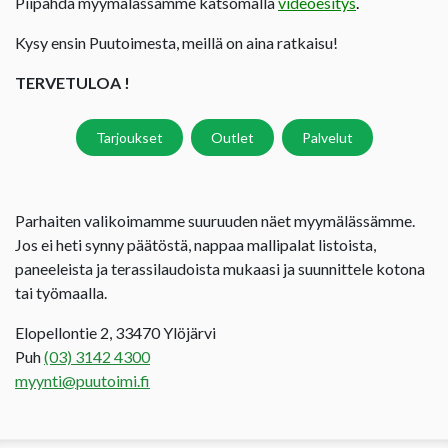
Piipahda myymälässämme katsomalla
videoesitys
.
Kysy ensin Puutoimesta, meillä on aina ratkaisu!
TERVETULOA !
Tarjoukset
Outlet
Palvelut
Parhaiten valikoimamme suuruuden näet myymälässämme.
Jos ei heti synny päätöstä, nappaa mallipalat listoista,
paneeleista ja terassilaudoista mukaasi ja suunnittele kotona
tai työmaalla.
Elopellontie 2, 33470 Ylöjärvi
Puh
(03) 3142 4300
myynti@puutoimi.fi