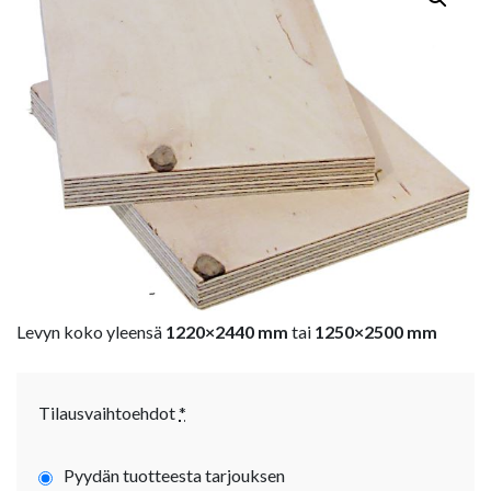
Levyn koko yleensä
1220×2440 mm
tai
1250×2500 mm
Tilausvaihtoehdot
*
Pyydän tuotteesta tarjouksen