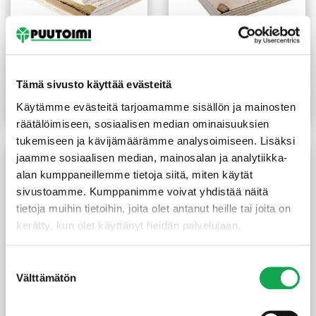
Havuvaneri katelevy
Koivuvaneri kilo-laatu 24
15x1200x2700 mm TG2
mm
suojakäsitelty
Tämä sivusto käyttää evästeitä
(78,99 €/kpl)
24,38
€
/m²
30,20
€
/m²
Käytämme evästeitä tarjoamamme sisällön ja mainosten
Lue lisää
Lue lisää
räätälöimiseen, sosiaalisen median ominaisuuksien
tukemiseen ja kävijämäärämme analysoimiseen. Lisäksi
jaamme sosiaalisen median, mainosalan ja analytiikka-
alan kumppaneillemme tietoja siitä, miten käytät
sivustoamme. Kumppanimme voivat yhdistää näitä
tietoja muihin tietoihin, joita olet antanut heille tai joita on
kerätty, kun olet käyttänyt heidän palvelujaan.
Suostumuksen
Välttämätön
valinta
Havuvaneri kilo-laatu 9
Filmivaneri 9 mm palakoko
mm
2-laatu