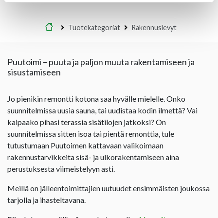
Etusivu
Tuotekategoriat
Rakennuslevyt
Puutoimi – puuta ja paljon muuta rakentamiseen ja
sisustamiseen
Jo pienikin remontti kotona saa hyvälle mielelle. Onko
suunnitelmissa uusia sauna, tai uudistaa kodin ilmettä? Vai
kaipaako pihasi terassia sisätilojen jatkoksi? On
suunnitelmissa sitten isoa tai pientä remonttia, tule
tutustumaan Puutoimen kattavaan valikoimaan
rakennustarvikkeita sisä- ja ulkorakentamiseen aina
perustuksesta viimeistelyyn asti.
Meillä on jälleentoimittajien uutuudet ensimmäisten joukossa
tarjolla ja ihasteltavana.