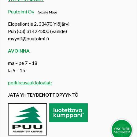
Puutoimi Oy
Google Maps
Elopellontie 2, 33470 Ylöjärvi
Puh (03) 3142 4300 (vaihde)
myynti@puutoimi.fi
AVOINNA
ma – pe 7 – 18
la 9 – 15
poikkeusaukioloajat:
JÄTÄ YHTEYDENOTTOPYYNTÖ