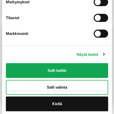
Mieltymykset
13,80
€
/m2
17,50
€
/m²
Lue lisää
Lue lisää
Tilastot
Markkinointi
Näytä tiedot
Salli kaikki
Havuvaneri kilo-laatu 30
Koivuvaneri BB-WG 6,5
mm
mm
Salli valinta
25,00
€
/m2
23,20
€
/m²
Lue lisää
Lue lisää
Kiellä