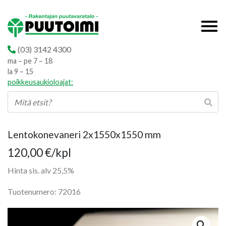
(03) 3142 4300
ma – pe 7 – 18
la 9 – 15
poikkeusaukioloajat:
Lentokonevaneri 2x1550x1550 mm
120,00
€
/kpl
Hinta sis. alv 25,5%
Tuotenumero: 72016