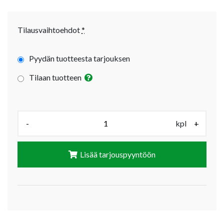
Tilausvaihtoehdot
*
Pyydän tuotteesta tarjouksen
Tilaan tuotteen
Määrä (kpl):
-
kpl
+
Lisää tarjouspyyntöön