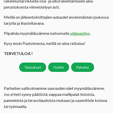
rakennustarvikkeita sisä- ja ulkorakentamiseen aina
perustuksesta viimeistelyyn asti.
Meillä on jälleentoimittajien uutuudet ensimmäisten joukossa
tarjolla ja ihasteltavana.
Piipahda myymälässämme katsomalla
videoesitys
.
Kysy ensin Puutoimesta, meillä on aina ratkaisu!
TERVETULOA !
Tarjoukset
Outlet
Palvelut
Parhaiten valikoimamme suuruuden näet myymälässämme.
Jos ei heti synny päätöstä, nappaa mallipalat listoista,
paneeleista ja terassilaudoista mukaasi ja suunnittele kotona
tai työmaalla.