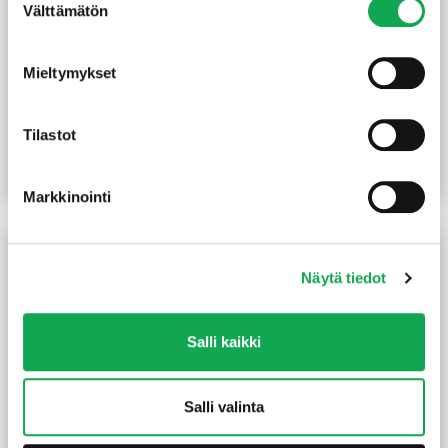
Välttämätön
valinta
Mieltymykset
Havuvaneri kilo-laatu 9
Havuvanerisoiro
mm
15x610x2400 mm
TG2/TG4
Tilastot
13,80
€
/m2
20,00
€
/kpl
Lue lisää
Lue lisää
Markkinointi
Näytä tiedot
Salli kaikki
Salli valinta