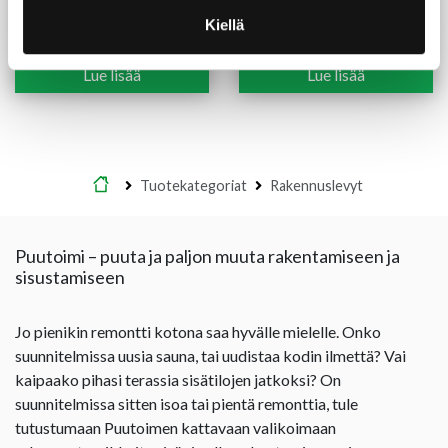
Havuvanerisoiro
Koivuvaneri kilo-laatu 15
12X618X2440 mm TG2
mm
Kiellä
17,00
€
/kpl
25,00
€
/m²
Lue lisää
Lue lisää
Etusivu
Tuotekategoriat
Rakennuslevyt
Puutoimi – puuta ja paljon muuta rakentamiseen ja
sisustamiseen
Jo pienikin remontti kotona saa hyvälle mielelle. Onko
suunnitelmissa uusia sauna, tai uudistaa kodin ilmettä? Vai
kaipaako pihasi terassia sisätilojen jatkoksi? On
suunnitelmissa sitten isoa tai pientä remonttia, tule
tutustumaan Puutoimen kattavaan valikoimaan