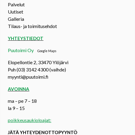
Palvelut
Uutiset
Galleria
Tilaus- ja toimitusehdot
YHTEYSTIEDOT
Puutoimi Oy
Google Maps
Elopellontie 2, 33470 Ylöjärvi
Puh (03) 3142 4300 (vaihde)
myynti@puutoimi.fi
AVOINNA
ma – pe 7 – 18
la 9 – 15
poikkeusaukioloajat:
JÄTÄ YHTEYDENOTTOPYYNTÖ