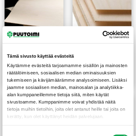
Tämä sivusto käyttää evästeitä
Lentokonevaneri
Koivuvaneri BB-WG 9 mm
1x1550x1550 mm
Käytämme evästeitä tarjoamamme sisällön ja mainosten
115,00
€
/kpl
24,00
€
/m²
räätälöimiseen, sosiaalisen median ominaisuuksien
tukemiseen ja kävijämäärämme analysoimiseen. Lisäksi
Lue lisää
Lue lisää
jaamme sosiaalisen median, mainosalan ja analytiikka-
alan kumppaneillemme tietoja siitä, miten käytät
sivustoamme. Kumppanimme voivat yhdistää näitä
tietoja muihin tietoihin, joita olet antanut heille tai joita on
kerätty, kun olet käyttänyt heidän palvelujaan.
Suostumuksen