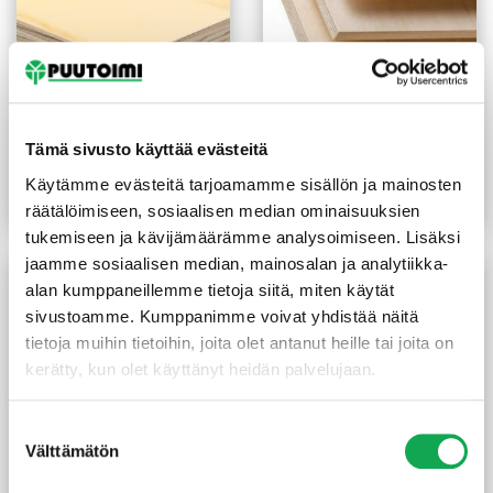
Havuvaneri kilo-laatu 21
Koivuvaneri BB-WG 9 mm
mm
Tämä sivusto käyttää evästeitä
22,70
€
/m2
24,00
€
/m²
Käytämme evästeitä tarjoamamme sisällön ja mainosten
Lue lisää
Lue lisää
räätälöimiseen, sosiaalisen median ominaisuuksien
tukemiseen ja kävijämäärämme analysoimiseen. Lisäksi
jaamme sosiaalisen median, mainosalan ja analytiikka-
alan kumppaneillemme tietoja siitä, miten käytät
sivustoamme. Kumppanimme voivat yhdistää näitä
tietoja muihin tietoihin, joita olet antanut heille tai joita on
kerätty, kun olet käyttänyt heidän palvelujaan.
Suostumuksen
Välttämätön
valinta