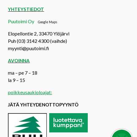
YHTEYSTIEDOT
Puutoimi Oy
Google Maps
Elopellontie 2, 33470 Ylöjärvi
Puh (03) 3142 4300 (vaihde)
myynti@puutoimi.fi
AVOINNA
ma – pe 7 – 18
la 9 – 15
poikkeusaukioloajat:
JÄTÄ YHTEYDENOTTOPYYNTÖ