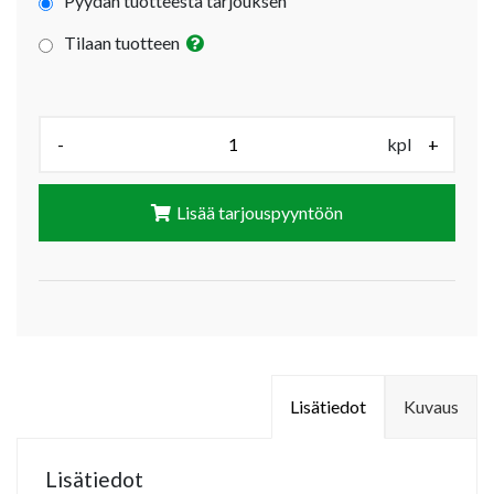
Pyydän tuotteesta tarjouksen
Tilaan tuotteen
Määrä (kpl):
-
kpl
+
Lisää tarjouspyyntöön
Lisätiedot
Kuvaus
Lisätiedot