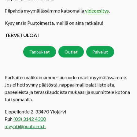
Piipahda myymälässämme katsomalla
videoesitys
.
Kysy ensin Puutoimesta, meillä on aina ratkaisu!
TERVETULOA !
Tarjoukset
Outlet
Palvelut
Parhaiten valikoimamme suuruuden näet myymälässämme.
Jos ei heti synny päätöstä, nappaa mallipalat listoista,
paneeleista ja terassilaudoista mukaasi ja suunnittele kotona
tai työmaalla.
Elopellontie 2, 33470 Ylöjärvi
Puh
(03) 3142 4300
myynti@puutoimi.fi