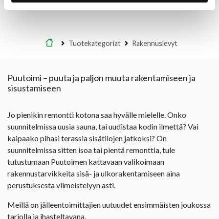
Etusivu
Tuotekategoriat
Rakennuslevyt
Puutoimi – puuta ja paljon muuta rakentamiseen ja
sisustamiseen
Jo pienikin remontti kotona saa hyvälle mielelle. Onko
suunnitelmissa uusia sauna, tai uudistaa kodin ilmettä? Vai
kaipaako pihasi terassia sisätilojen jatkoksi? On
suunnitelmissa sitten isoa tai pientä remonttia, tule
tutustumaan Puutoimen kattavaan valikoimaan
rakennustarvikkeita sisä- ja ulkorakentamiseen aina
perustuksesta viimeistelyyn asti.
Meillä on jälleentoimittajien uutuudet ensimmäisten joukossa
tarjolla ja ihasteltavana.