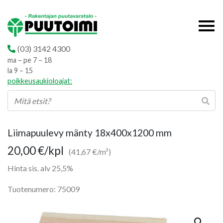
(03) 3142 4300
ma – pe 7 – 18
la 9 – 15
poikkeusaukioloajat:
Liimapuulevy mänty 18x400x1200 mm
20,00
€
/kpl
(41,67 €/m²)
Hinta sis. alv 25,5%
Tuotenumero: 75009