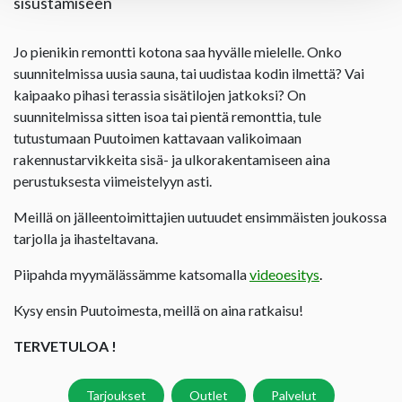
sisustamiseen
Jo pienikin remontti kotona saa hyvälle mielelle. Onko
suunnitelmissa uusia sauna, tai uudistaa kodin ilmettä? Vai
kaipaako pihasi terassia sisätilojen jatkoksi? On
suunnitelmissa sitten isoa tai pientä remonttia, tule
tutustumaan Puutoimen kattavaan valikoimaan
rakennustarvikkeita sisä- ja ulkorakentamiseen aina
perustuksesta viimeistelyyn asti.
Meillä on jälleentoimittajien uutuudet ensimmäisten joukossa
tarjolla ja ihasteltavana.
Piipahda myymälässämme katsomalla
videoesitys
.
Kysy ensin Puutoimesta, meillä on aina ratkaisu!
TERVETULOA !
Tarjoukset
Outlet
Palvelut