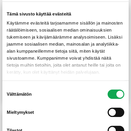
Tämä sivusto käyttää evästeitä
Käytämme evästeitä tarjoamamme sisällön ja mainosten
räätälöimiseen, sosiaalisen median ominaisuuksien
tukemiseen ja kävijämäärämme analysoimiseen. Lisäksi
jaamme sosiaalisen median, mainosalan ja analytiikka-
alan kumppaneillemme tietoja siitä, miten käytät
sivustoamme. Kumppanimme voivat yhdistää näitä
tietoja muihin tietoihin, joita olet antanut heille tai joita on
Melamiinilevy
Melamiininauha 22 mm
kerätty, kun olet käyttänyt heidän palvelujaan.
16x285x2800 mm
valkoinen 5m/rll
valkoinen
(21,25 €/m²)
17,00
€
/kpl
10,60
€
/rll
Suostumuksen
Välttämätön
valinta
Lue lisää
Lue lisää
Mieltymykset
Tilastot