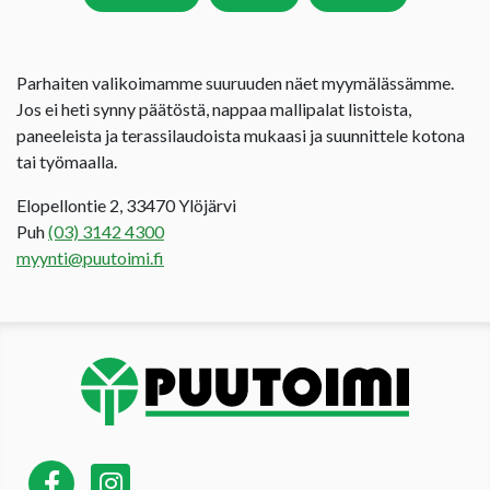
Parhaiten valikoimamme suuruuden näet myymälässämme.
Jos ei heti synny päätöstä, nappaa mallipalat listoista,
paneeleista ja terassilaudoista mukaasi ja suunnittele kotona
tai työmaalla.
Elopellontie 2, 33470 Ylöjärvi
Puh
(03) 3142 4300
myynti@puutoimi.fi