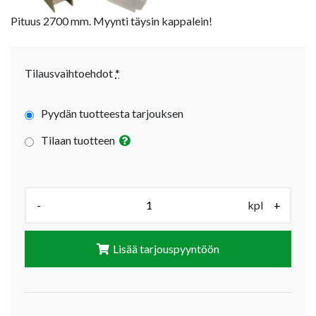
Pituus 2700 mm. Myynti täysin kappalein!
Tilausvaihtoehdot
*
Pyydän tuotteesta tarjouksen
Tilaan tuotteen
Määrä (kpl):
-
kpl
+
Lisää tarjouspyyntöön