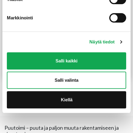
Markkinointi
Näytä tiedot
Melamiinilevy
Melamiinilevy
16x585x2800 mm
16x400x2800 mm
valkoinen
valkoinen
Salli kaikki
(24,88 €/m²)
(22,32 €/m²)
40,80
€
/kpl
25,00
€
/kpl
Lue lisää
Lue lisää
Salli valinta
Kiellä
Etusivu
Tuotekategoriat
Rakennuslevyt
Melamiinilevyt
Puutoimi – puuta ja paljon muuta rakentamiseen ja