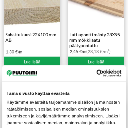
Sahattu kuusi 22X100 mm
Lattiapontti mänty 28X95
AB
mm mökkilaatu
päätypontattu
(28,18 €/m²)
2,45
€
/m
1,30
€
/m
Lue lisää
Lue lisää
Tutustu myös
Tämä sivusto käyttää evästeitä
Käytämme evästeitä tarjoamamme sisällön ja mainosten
räätälöimiseen, sosiaalisen median ominaisuuksien
tukemiseen ja kävijämäärämme analysoimiseen. Lisäksi
jaamme sosiaalisen median, mainosalan ja analytiikka-