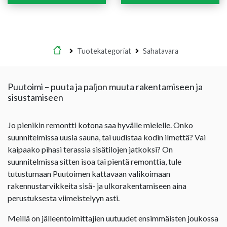
Etusivu
Tuotekategoriat
Sahatavara
Puutoimi – puuta ja paljon muuta rakentamiseen ja
sisustamiseen
Jo pienikin remontti kotona saa hyvälle mielelle. Onko
suunnitelmissa uusia sauna, tai uudistaa kodin ilmettä? Vai
kaipaako pihasi terassia sisätilojen jatkoksi? On
suunnitelmissa sitten isoa tai pientä remonttia, tule
tutustumaan Puutoimen kattavaan valikoimaan
rakennustarvikkeita sisä- ja ulkorakentamiseen aina
perustuksesta viimeistelyyn asti.
Meillä on jälleentoimittajien uutuudet ensimmäisten joukossa