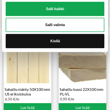
Sahattu kuusi 100X100
Mitallistettu kuusi 48X73
Salli kaikki
mm AB sydänvapaa
mm TS
6,95
€
/m
2,40
€
/m
Lue lisää
Lue lisää
Salli valinta
Kiellä
Sahattu mänty 50X100 mm
Sahattu kuusi 22X100 mm
US erikoiskuiva
PL-VL
6,50
€
/m
0,90
€
/m
Lue lisää
Lue lisää