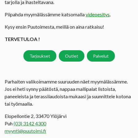
tarjolla ja ihasteltavana.
Piipahda myymälässämme katsomalla
videoesitys
.
Kysy ensin Puutoimesta, meillä on aina ratkaisu!
TERVETULOA !
Tarjoukset
Outlet
Palvelut
Parhaiten valikoimamme suuruuden näet myymälässämme.
Jos ei heti synny päätöstä, nappaa mallipalat listoista,
paneeleista ja terassilaudoista mukaasi ja suunnittele kotona
tai työmaalla.
Elopellontie 2, 33470 Ylöjärvi
Puh
(03) 3142 4300
myynti@puutoimi.fi