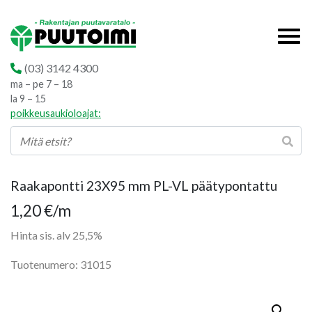
(03) 3142 4300
ma – pe 7 – 18
la 9 – 15
poikkeusaukioloajat:
Raakapontti 23X95 mm PL-VL päätypontattu
1,20
€
/m
Hinta sis. alv 25,5%
Tuotenumero: 31015