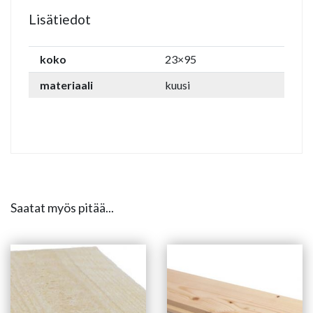
Lisätiedot
koko
23×95
materiaali
kuusi
Saatat myös pitää...