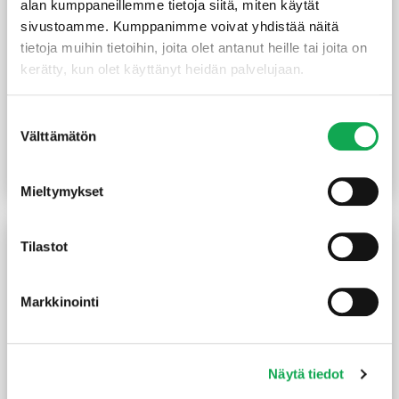
alan kumppaneillemme tietoja siitä, miten käytät
sivustoamme. Kumppanimme voivat yhdistää näitä
tietoja muihin tietoihin, joita olet antanut heille tai joita on
kerätty, kun olet käyttänyt heidän palvelujaan.
Mitallistettu kuusi 48X173
Mitallistettu kuusi 48X48
Suostumuksen
mm C-24
mm TS
Välttämätön
valinta
4,95
€
/m
1,45
€
/m
Lue lisää
Lue lisää
Mieltymykset
Tilastot
Markkinointi
Näytä tiedot