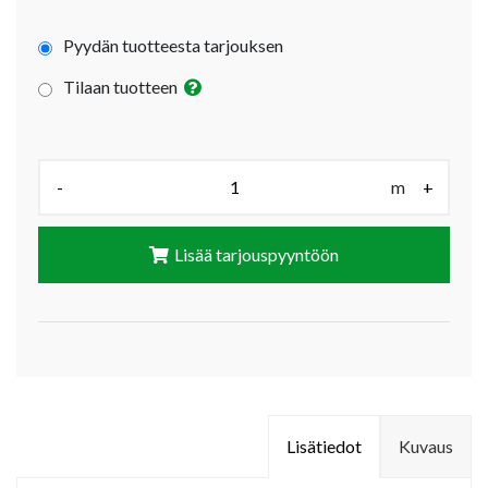
Pyydän tuotteesta tarjouksen
Tilaan tuotteen
Määrä (m):
-
m
+
Lisää tarjouspyyntöön
Lisätiedot
Kuvaus