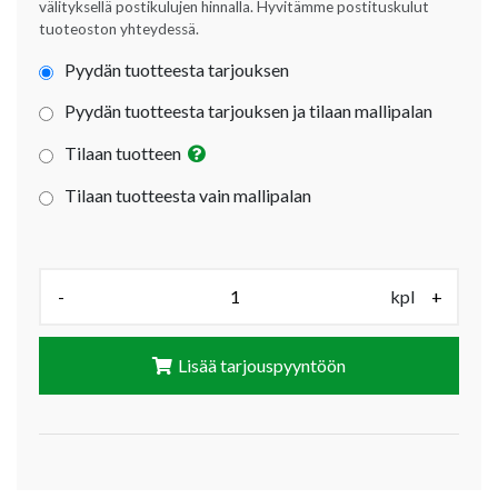
välityksellä postikulujen hinnalla. Hyvitämme postituskulut
tuoteoston yhteydessä.
Pyydän tuotteesta tarjouksen
Pyydän tuotteesta tarjouksen ja tilaan mallipalan
Tilaan tuotteen
Tilaan tuotteesta vain mallipalan
Määrä (kpl):
-
kpl
+
Lisää tarjouspyyntöön