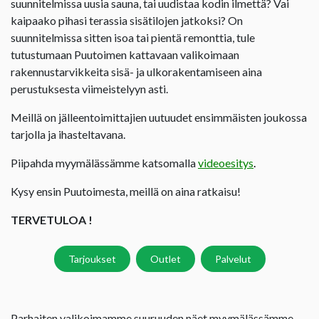
suunnitelmissa uusia sauna, tai uudistaa kodin ilmettä? Vai
kaipaako pihasi terassia sisätilojen jatkoksi? On
suunnitelmissa sitten isoa tai pientä remonttia, tule
tutustumaan Puutoimen kattavaan valikoimaan
rakennustarvikkeita sisä- ja ulkorakentamiseen aina
perustuksesta viimeistelyyn asti.
Meillä on jälleentoimittajien uutuudet ensimmäisten joukossa
tarjolla ja ihasteltavana.
Piipahda myymälässämme katsomalla
videoesitys
.
Kysy ensin Puutoimesta, meillä on aina ratkaisu!
TERVETULOA !
Tarjoukset
Outlet
Palvelut
Parhaiten valikoimamme suuruuden näet myymälässämme.