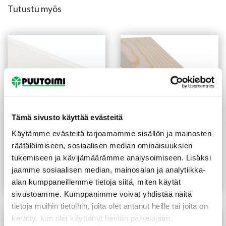
Tutustu myös
Tämä sivusto käyttää evästeitä
Käytämme evästeitä tarjoamamme sisällön ja mainosten
Smyygilista 15X70 mm
Peitelista 12X32X3300
räätälöimiseen, sosiaalisen median ominaisuuksien
mänty valkoinen
mm mänty
tukemiseen ja kävijämäärämme analysoimiseen. Lisäksi
(1,67 €/m)
5,50
€
/kpl
Alk.
13,60
€
/kpl
jaamme sosiaalisen median, mainosalan ja analytiikka-
Hintaluokka:
alan kumppaneillemme tietoja siitä, miten käytät
13,60 €
Lue lisää
Lue lisää
-
sivustoamme. Kumppanimme voivat yhdistää näitä
18,70 €
tietoja muihin tietoihin, joita olet antanut heille tai joita on
kerätty, kun olet käyttänyt heidän palvelujaan.