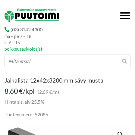
(03) 3142 4300
ma – pe 7 – 18
la 9 – 15
poikkeusaukioloajat:
Jalkalista 12x42x3200 mm sävy musta
8,60
€
/kpl
(2,69 €/m)
Hinta sis. alv 25,5%
Tuotenumero: 52086