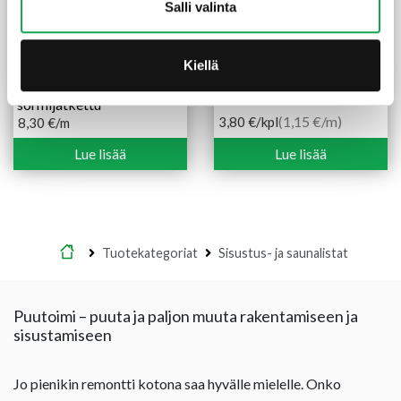
Salli valinta
Kiellä
Peitelista koriste 21X90
Lasilista 11X14X3300 mm
mm Lautanurmi mänty
mänty
sormijatkettu
(1,15 €/m)
3,80
€
/kpl
8,30
€
/m
Lue lisää
Lue lisää
Etusivu
Tuotekategoriat
Sisustus- ja saunalistat
Puutoimi – puuta ja paljon muuta rakentamiseen ja
sisustamiseen
Jo pienikin remontti kotona saa hyvälle mielelle. Onko