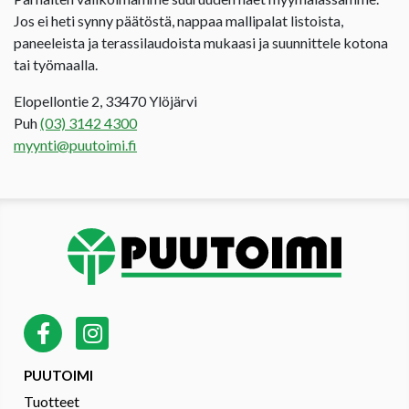
Jos ei heti synny päätöstä, nappaa mallipalat listoista,
paneeleista ja terassilaudoista mukaasi ja suunnittele kotona
tai työmaalla.
Elopellontie 2, 33470 Ylöjärvi
Puh
(03) 3142 4300
myynti@puutoimi.fi
PUUTOIMI
Tuotteet