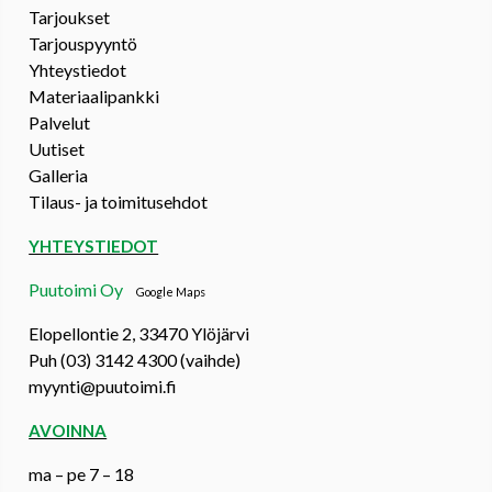
Tarjoukset
Tarjouspyyntö
Yhteystiedot
Materiaalipankki
Palvelut
Uutiset
Galleria
Tilaus- ja toimitusehdot
YHTEYSTIEDOT
Puutoimi Oy
Google Maps
Elopellontie 2, 33470 Ylöjärvi
Puh (03) 3142 4300 (vaihde)
myynti@puutoimi.fi
AVOINNA
ma – pe 7 – 18