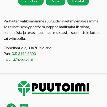
Tarjoukset
Outlet
Palvelut
Parhaiten valikoimamme suuruuden näet myymälässämme.
Jos ei heti synny päätöstä, nappaa mallipalat listoista,
paneeleista ja terassilaudoista mukaasi ja suunnittele kotona
tai työmaalla.
Elopellontie 2, 33470 Ylöjärvi
Puh
(03) 3142 4300
myynti@puutoimi.fi