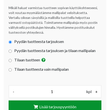
Mikäli haluat varmistaa tuotteen sopivan käyttökohteeseesi,
voit noutaa myymälästämme mallipalat veloituksetta.
Vertailu oikean sävyisillä ja mallisilla tuotteilla helpottaa
varmasti ostopäätöstä. Toimitamme mallipaloja myös postin
välityksellä postikulujen hinnalla. Hyvitämme postituskulut
tuoteoston yhteydessä.
Pyydän tuotteesta tarjouksen
Pyydän tuotteesta tarjouksen ja tilaan mallipalan
Tilaan tuotteen
Tilaan tuotteesta vain mallipalan
Määrä (kpl):
-
kpl
+
Lisää tarjouspyyntöön