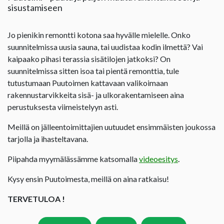
sisustamiseen
Jo pienikin remontti kotona saa hyvälle mielelle. Onko
suunnitelmissa uusia sauna, tai uudistaa kodin ilmettä? Vai
kaipaako pihasi terassia sisätilojen jatkoksi? On
suunnitelmissa sitten isoa tai pientä remonttia, tule
tutustumaan Puutoimen kattavaan valikoimaan
rakennustarvikkeita sisä- ja ulkorakentamiseen aina
perustuksesta viimeistelyyn asti.
Meillä on jälleentoimittajien uutuudet ensimmäisten joukossa
tarjolla ja ihasteltavana.
Piipahda myymälässämme katsomalla
videoesitys
.
Kysy ensin Puutoimesta, meillä on aina ratkaisu!
TERVETULOA !