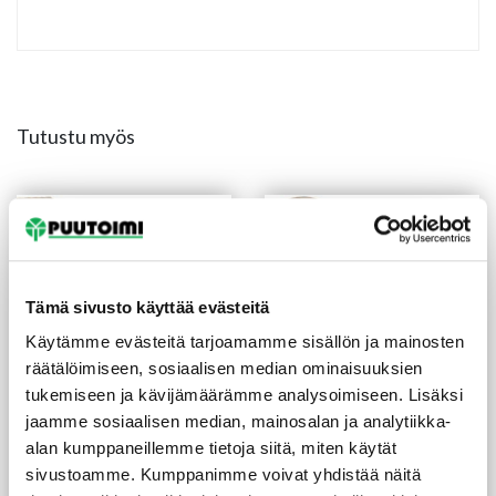
Tutustu myös
Tämä sivusto käyttää evästeitä
Käytämme evästeitä tarjoamamme sisällön ja mainosten
räätälöimiseen, sosiaalisen median ominaisuuksien
tukemiseen ja kävijämäärämme analysoimiseen. Lisäksi
jaamme sosiaalisen median, mainosalan ja analytiikka-
Lasilista 11X14X3300 mm
Puolipyöreä lista
alan kumppaneillemme tietoja siitä, miten käytät
mänty
14X28X2400 mm mänty
sivustoamme. Kumppanimme voivat yhdistää näitä
(1,15 €/m)
(2,71 €/m)
3,80
€
/kpl
6,50
€
/kpl