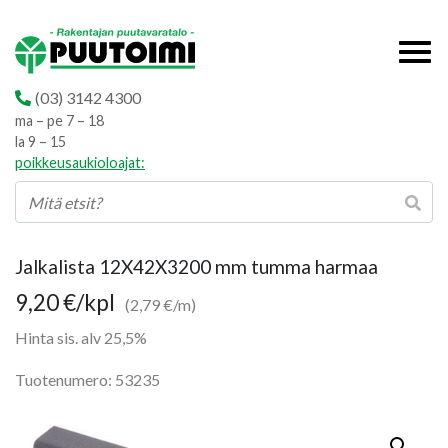
(03) 3142 4300
ma – pe 7 – 18
la 9 – 15
poikkeusaukioloajat:
Jalkalista 12X42X3200 mm tumma harmaa
9,20
€
/kpl
(2,79 €/m)
Hinta sis. alv 25,5%
Tuotenumero: 53235