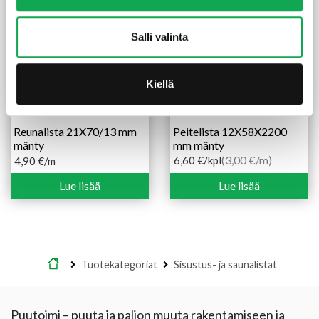
Salli valinta
Kiellä
Reunalista 21X70/13 mm
Peitelista 12X58X2200
mänty
mm mänty
(3,00 €/m)
6,60
€
/kpl
4,90
€
/m
Lue lisää
Lue lisää
Etusivu
Tuotekategoriat
Sisustus- ja saunalistat
Puutoimi – puuta ja paljon muuta rakentamiseen ja