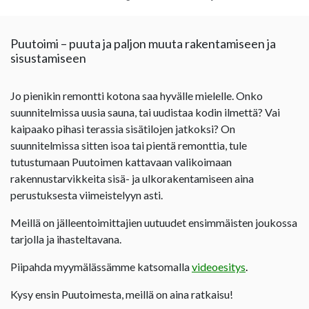
Puutoimi – puuta ja paljon muuta rakentamiseen ja
sisustamiseen
Jo pienikin remontti kotona saa hyvälle mielelle. Onko
suunnitelmissa uusia sauna, tai uudistaa kodin ilmettä? Vai
kaipaako pihasi terassia sisätilojen jatkoksi? On
suunnitelmissa sitten isoa tai pientä remonttia, tule
tutustumaan Puutoimen kattavaan valikoimaan
rakennustarvikkeita sisä- ja ulkorakentamiseen aina
perustuksesta viimeistelyyn asti.
Meillä on jälleentoimittajien uutuudet ensimmäisten joukossa
tarjolla ja ihasteltavana.
Piipahda myymälässämme katsomalla
videoesitys
.
Kysy ensin Puutoimesta, meillä on aina ratkaisu!