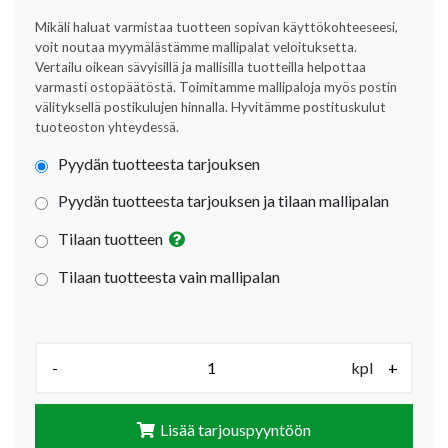
Mikäli haluat varmistaa tuotteen sopivan käyttökohteeseesi,
voit noutaa myymälästämme mallipalat veloituksetta.
Vertailu oikean sävyisillä ja mallisilla tuotteilla helpottaa
varmasti ostopäätöstä. Toimitamme mallipaloja myös postin
välityksellä postikulujen hinnalla. Hyvitämme postituskulut
tuoteoston yhteydessä.
Pyydän tuotteesta tarjouksen
Pyydän tuotteesta tarjouksen ja tilaan mallipalan
Tilaan tuotteen
Tilaan tuotteesta vain mallipalan
Määrä (kpl):
-
kpl
+
Lisää tarjouspyyntöön