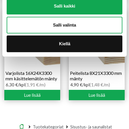
Salli kaikki
Salli valinta
Kiellä
Varjolista 16X24X3300
Peitelista 8X21X3300 mm
mm käsittelemätön mänty
mänty
(1,91 €/m)
(1,48 €/m)
6,30
€
/kpl
4,90
€
/kpl
Lue lisää
Lue lisää
Etusivu
Tuotekategoriat
Sisustus- ja saunalistat