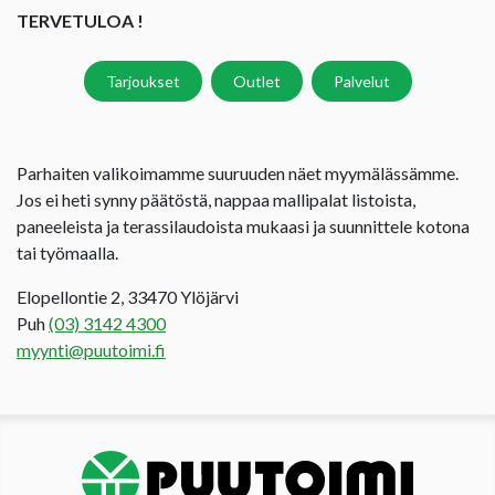
TERVETULOA !
Tarjoukset
Outlet
Palvelut
Parhaiten valikoimamme suuruuden näet myymälässämme.
Jos ei heti synny päätöstä, nappaa mallipalat listoista,
paneeleista ja terassilaudoista mukaasi ja suunnittele kotona
tai työmaalla.
Elopellontie 2, 33470 Ylöjärvi
Puh
(03) 3142 4300
myynti@puutoimi.fi