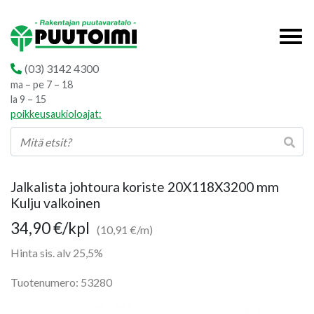
(03) 3142 4300
ma – pe 7 – 18
la 9 – 15
poikkeusaukioloajat:
Jalkalista johtoura koriste 20X118X3200 mm
Kulju valkoinen
34,90
€
/kpl
(10,91 €/m)
Hinta sis. alv 25,5%
Tuotenumero: 53280