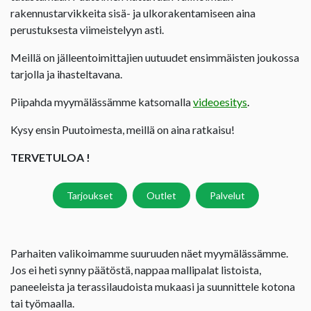
rakennustarvikkeita sisä- ja ulkorakentamiseen aina
perustuksesta viimeistelyyn asti.
Meillä on jälleentoimittajien uutuudet ensimmäisten joukossa
tarjolla ja ihasteltavana.
Piipahda myymälässämme katsomalla
videoesitys
.
Kysy ensin Puutoimesta, meillä on aina ratkaisu!
TERVETULOA !
Tarjoukset
Outlet
Palvelut
Parhaiten valikoimamme suuruuden näet myymälässämme.
Jos ei heti synny päätöstä, nappaa mallipalat listoista,
paneeleista ja terassilaudoista mukaasi ja suunnittele kotona
tai työmaalla.