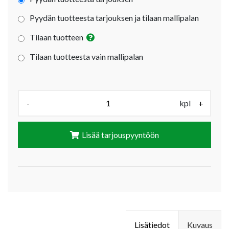
Pyydän tuotteesta tarjouksen ja tilaan mallipalan
Tilaan tuotteen
Tilaan tuotteesta vain mallipalan
Määrä (kpl):
-
kpl
+
Lisää tarjouspyyntöön
Lisätiedot
Kuvaus