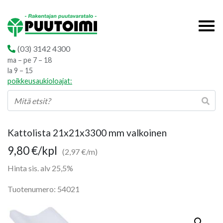
(03) 3142 4300
ma – pe 7 – 18
la 9 – 15
poikkeusaukioloajat:
Kattolista 21x21x3300 mm valkoinen
9,80
€
/kpl
(2,97 €/m)
Hinta sis. alv 25,5%
Tuotenumero: 54021