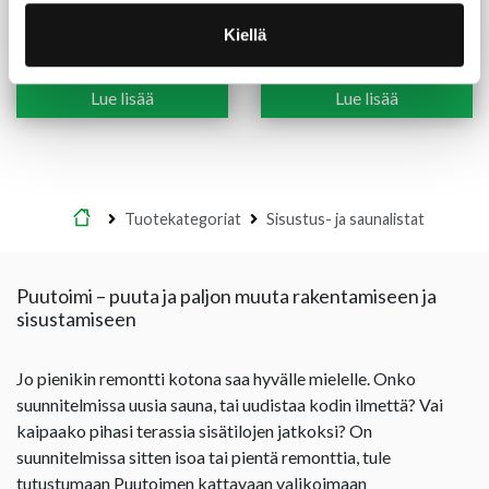
Smyygilista 15X70 mm
Jalkalista 12X57X3200
mänty valkoinen
mm mänty
Kiellä
(2,47 €/m)
7,90
€
/kpl
Alk.
13,60
€
/kpl
Hintaluokka:
13,60 €
Lue lisää
Lue lisää
-
18,70 €
Etusivu
Tuotekategoriat
Sisustus- ja saunalistat
Puutoimi – puuta ja paljon muuta rakentamiseen ja
sisustamiseen
Jo pienikin remontti kotona saa hyvälle mielelle. Onko
suunnitelmissa uusia sauna, tai uudistaa kodin ilmettä? Vai
kaipaako pihasi terassia sisätilojen jatkoksi? On
suunnitelmissa sitten isoa tai pientä remonttia, tule
tutustumaan Puutoimen kattavaan valikoimaan