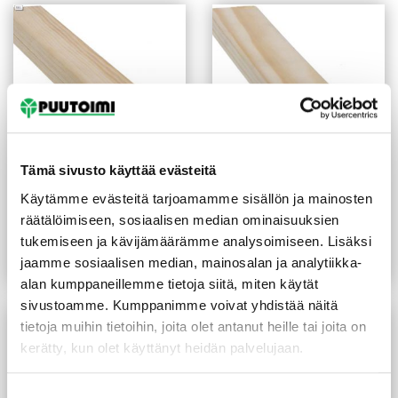
Tämä sivusto käyttää evästeitä
Mattolista 11X16X3300
Peitelista 8X21X3300 mm
Käytämme evästeitä tarjoamamme sisällön ja mainosten
mm mänty
mänty
räätälöimiseen, sosiaalisen median ominaisuuksien
(1,27 €/m)
(1,48 €/m)
4,20
€
/kpl
4,90
€
/kpl
tukemiseen ja kävijämäärämme analysoimiseen. Lisäksi
jaamme sosiaalisen median, mainosalan ja analytiikka-
Lue lisää
Lue lisää
alan kumppaneillemme tietoja siitä, miten käytät
sivustoamme. Kumppanimme voivat yhdistää näitä
tietoja muihin tietoihin, joita olet antanut heille tai joita on
kerätty, kun olet käyttänyt heidän palvelujaan.
Suostumuksen