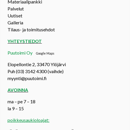
Materiaalipankki
Palvelut
Uutiset
Galleria
Tilaus- ja toimitusehdot
YHTEYSTIEDOT
Puutoimi Oy
Google Maps
Elopellontie 2, 33470 Ylöjärvi
Puh (03) 3142 4300 (vaihde)
myynti@puutoimi.fi
AVOINNA
ma – pe 7 – 18
la 9 – 15
poikkeusaukioloajat: