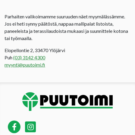
Parhaiten valikoimamme suuruuden näet myymälässämme.
Jos ei heti synny päätöstä, nappaa mallipalat listoista,
paneeleista ja terassilaudoista mukaasi ja suunnittele kotona
tai työmaalla.
Elopellontie 2, 33470 Ylöjärvi
Puh
(03) 3142 4300
myynti@puutoimi.fi