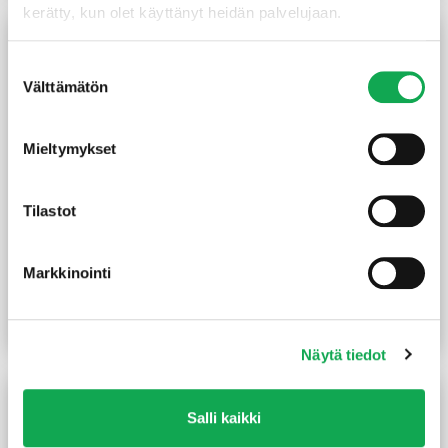
kerätty, kun olet käyttänyt heidän palvelujaan.
Suostumuksen
Välttämätön
valinta
Mieltymykset
Tilastot
Varjolista 16X24X3300
Reunalista
mm käsittelemätön mänty
koriste 21X42/13X3600
Markkinointi
mm mänty
(1,91 €/m)
(2,89 €/m)
6,30
€
/kpl
10,40
€
/kpl
Lue lisää
Lue lisää
Näytä tiedot
Salli kaikki