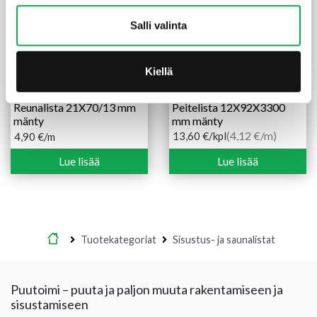
Salli valinta
Kiellä
Reunalista 21X70/13 mm
Peitelista 12X92X3300
mänty
mm mänty
(4,12 €/m)
13,60
€
/kpl
4,90
€
/m
Lue lisää
Lue lisää
Etusivu
Tuotekategoriat
Sisustus- ja saunalistat
Puutoimi – puuta ja paljon muuta rakentamiseen ja
sisustamiseen