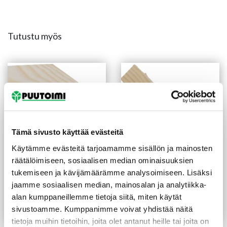
Tutustu myös
Tämä sivusto käyttää evästeitä
Käytämme evästeitä tarjoamamme sisällön ja mainosten
räätälöimiseen, sosiaalisen median ominaisuuksien
tukemiseen ja kävijämäärämme analysoimiseen. Lisäksi
Jalkalista 12X70X3300
Kolmiolista 15X15X2400
mm mänty
mm
jaamme sosiaalisen median, mainosalan ja analytiikka-
(3,55 €/m)
(1,29 €/m)
11,70
€
/kpl
3,10
€
/kpl
alan kumppaneillemme tietoja siitä, miten käytät
sivustoamme. Kumppanimme voivat yhdistää näitä
Lue lisää
Lue lisää
tietoja muihin tietoihin, joita olet antanut heille tai joita on