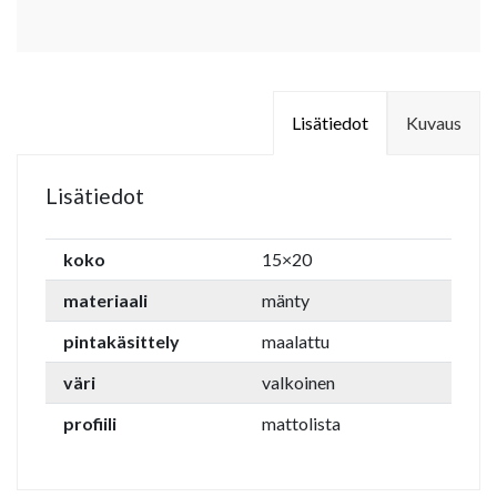
Lisätiedot
Kuvaus
Lisätiedot
koko
15×20
materiaali
mänty
pintakäsittely
maalattu
väri
valkoinen
profiili
mattolista