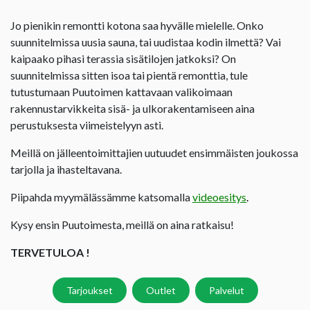
Jo pienikin remontti kotona saa hyvälle mielelle. Onko
suunnitelmissa uusia sauna, tai uudistaa kodin ilmettä? Vai
kaipaako pihasi terassia sisätilojen jatkoksi? On
suunnitelmissa sitten isoa tai pientä remonttia, tule
tutustumaan Puutoimen kattavaan valikoimaan
rakennustarvikkeita sisä- ja ulkorakentamiseen aina
perustuksesta viimeistelyyn asti.
Meillä on jälleentoimittajien uutuudet ensimmäisten joukossa
tarjolla ja ihasteltavana.
Piipahda myymälässämme katsomalla
videoesitys
.
Kysy ensin Puutoimesta, meillä on aina ratkaisu!
TERVETULOA !
Tarjoukset
Outlet
Palvelut