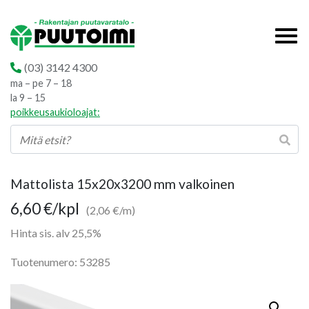
(03) 3142 4300
ma – pe 7 – 18
la 9 – 15
poikkeusaukioloajat:
Mattolista 15x20x3200 mm valkoinen
6,60
€
/kpl
(2,06 €/m)
Hinta sis. alv 25,5%
Tuotenumero: 53285