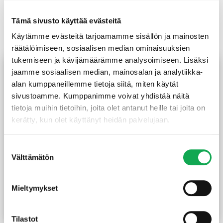
Tämä sivusto käyttää evästeitä
Tutustu myös
Käytämme evästeitä tarjoamamme sisällön ja mainosten
räätälöimiseen, sosiaalisen median ominaisuuksien
tukemiseen ja kävijämäärämme analysoimiseen. Lisäksi
jaamme sosiaalisen median, mainosalan ja analytiikka-
alan kumppaneillemme tietoja siitä, miten käytät
sivustoamme. Kumppanimme voivat yhdistää näitä
tietoja muihin tietoihin, joita olet antanut heille tai joita on
kerätty, kun olet käyttänyt heidän palvelujaan.
Suostumuksen
Välttämätön
valinta
Peitelista koriste 21X90
Jalkalista 12X32X3300
mm Lautanurmi mänty
mm mänty
sormijatkettu
Mieltymykset
(1,59 €/m)
5,25
€
/kpl
8,30
€
/m
Lue lisää
Lue lisää
Tilastot