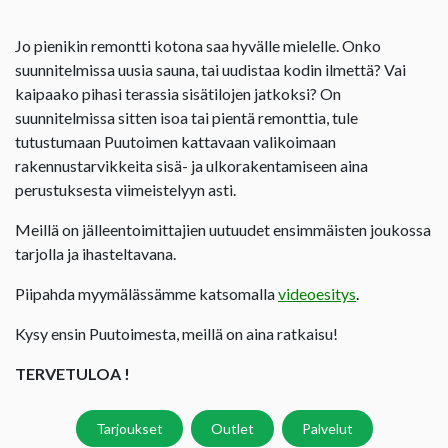
Jo pienikin remontti kotona saa hyvälle mielelle. Onko
suunnitelmissa uusia sauna, tai uudistaa kodin ilmettä? Vai
kaipaako pihasi terassia sisätilojen jatkoksi? On
suunnitelmissa sitten isoa tai pientä remonttia, tule
tutustumaan Puutoimen kattavaan valikoimaan
rakennustarvikkeita sisä- ja ulkorakentamiseen aina
perustuksesta viimeistelyyn asti.
Meillä on jälleentoimittajien uutuudet ensimmäisten joukossa
tarjolla ja ihasteltavana.
Piipahda myymälässämme katsomalla
videoesitys
.
Kysy ensin Puutoimesta, meillä on aina ratkaisu!
TERVETULOA !
Tarjoukset
Outlet
Palvelut