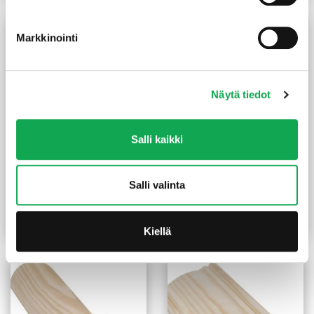
Markkinointi
Näytä tiedot
Salli kaikki
Peitelista 8X21X3300 mm
Peitelista boordilista
Salli valinta
mänty
8X20X2200 mm mänty
(1,48 €/m)
(3,91 €/m)
4,90
€
/kpl
8,60
€
/kpl
Lue lisää
Lue lisää
Kiellä