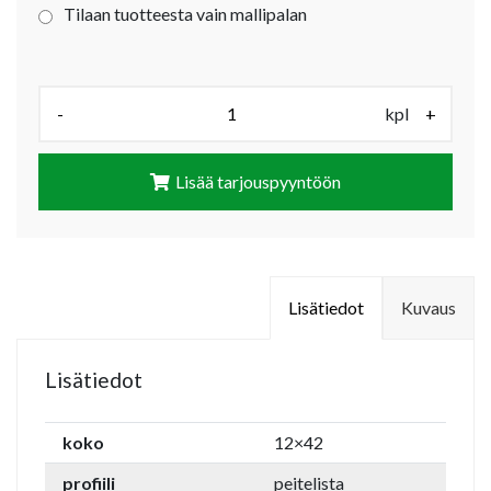
Tilaan tuotteesta vain mallipalan
Määrä (kpl):
-
kpl
+
Lisää tarjouspyyntöön
Lisätiedot
Kuvaus
Lisätiedot
koko
12×42
profiili
peitelista