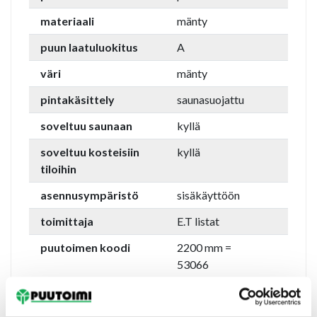
materiaali
mänty
puun laatuluokitus
A
väri
mänty
pintakäsittely
saunasuojattu
soveltuu saunaan
kyllä
soveltuu kosteisiin
kyllä
tiloihin
asennusympäristö
sisäkäyttöön
toimittaja
E.T listat
puutoimen koodi
2200 mm =
53066