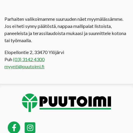
Parhaiten valikoimamme suuruuden näet myymälässämme.
Jos ei heti synny päätöstä, nappaa mallipalat listoista,
paneeleista ja terassilaudoista mukaasi ja suunnittele kotona
tai työmaalla.
Elopellontie 2, 33470 Ylöjärvi
Puh
(03) 3142 4300
myynti@puutoimi.fi