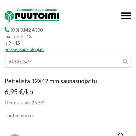
(03) 3142 4300
ma – pe 7 – 18
la 9 – 15
poikkeusaukioloajat:
Peitelista 12X42 mm saunasuojattu
6,95
€
/kpl
Hinta sis. alv 25,5%
Tuotenumero: