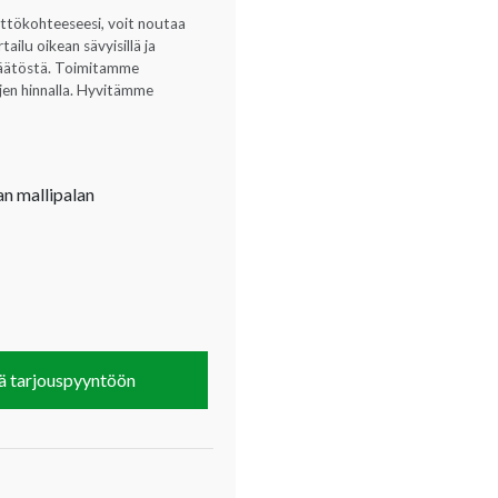
yttökohteeseesi, voit noutaa
ilu oikean sävyisillä ja
opäätöstä. Toimitamme
ujen hinnalla. Hyvitämme
an mallipalan
ä tarjouspyyntöön