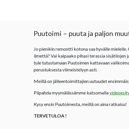
Puutoimi – puuta ja paljon muu
Jo pienikin remontti kotona saa hyvälle mielelle.
ilmettä? Vai kaipaako pihasi terassia sisätilojen 
tule tutustumaan Puutoimen kattavaan valikoima
perustuksesta viimeistelyyn asti.
Meillä on jälleentoimittajien uutuudet ensimmäist
Piipahda myymälässämme katsomalla
videoesit
Kysy ensin Puutoimesta, meillä on aina ratkaisu!
TERVETULOA !