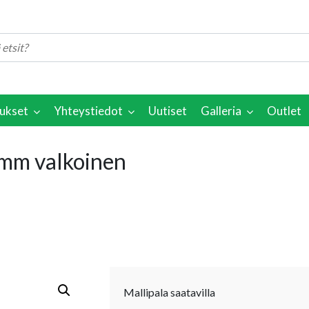
ukset
Yhteystiedot
Uutiset
Galleria
Outlet
 mm valkoinen
Mallipala saatavilla