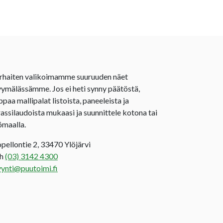
rhaiten valikoimamme suuruuden näet
ymälässämme. Jos ei heti synny päätöstä,
ppaa mallipalat listoista, paneeleista ja
rassilaudoista mukaasi ja suunnittele kotona tai
ömaalla.
opellontie 2, 33470 Ylöjärvi
uh
(03) 3142 4300
ynti@puutoimi.fi