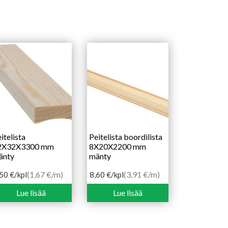
itelista
Peitelista boordilista
2X32X3300 mm
8X20X2200 mm
änty
mänty
(1,67 €/m)
(3,91 €/m)
,50
€
/kpl
8,60
€
/kpl
Lue lisää
Lue lisää