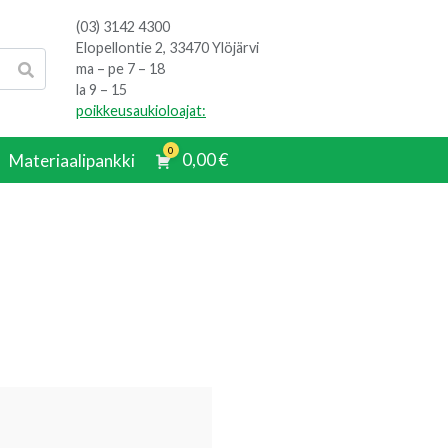
(03) 3142 4300
Elopellontie 2, 33470 Ylöjärvi
ma – pe 7 – 18
la 9 – 15
poikkeusaukioloajat:
0
0,00
€
Materiaalipankki