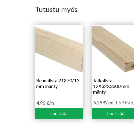
Tutustu myös
Reunalista 21X70/13
Jalkalista
mm mänty
12X32X3300 mm
mänty
(1,59 €/m
5,25
€
/kpl
4,90
€
/m
Lue lisää
Lue lisää