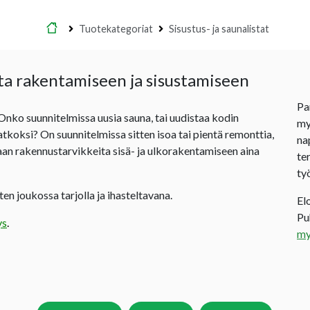
Etusivu
Tuotekategoriat
Sisustus- ja saunalistat
ta rakentamiseen ja sisustamiseen
Pa
 Onko suunnitelmissa uusia sauna, tai uudistaa kodin
my
jatkoksi? On suunnitelmissa sitten isoa tai pientä remonttia,
na
an rakennustarvikkeita sisä- ja ulkorakentamiseen aina
te
ty
en joukossa tarjolla ja ihasteltavana.
El
P
ys
.
my