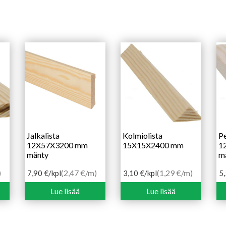
Jalkalista
Kolmiolista
Pe
12X57X3200 mm
15X15X2400 mm
1
mänty
m
)
(2,47 €/m)
(1,29 €/m)
7,90
€
/kpl
3,10
€
/kpl
5
Lue lisää
Lue lisää