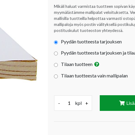
Mikäli haluat varmistaa tuotteen sopivan kä
myymälästämme mallipalat veloituksetta. Verta
mallisilla tuotteilla helpottaa varmasti ost
mallipaloja myös postin välityksellä postikul
postituskulut tuoteoston yhteydessä.
Pyydän tuotteesta tarjouksen
Pyydän tuotteesta tarjouksen ja tila
Tilaan tuotteen
Tilaan tuotteesta vain mallipalan
Määrä (kpl):
-
kpl
+
Lisä