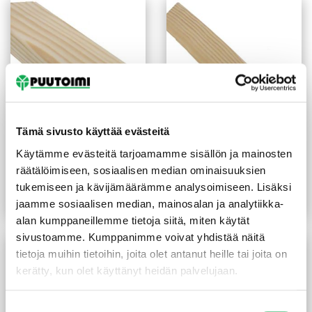
Tämä sivusto käyttää evästeitä
Jalkalista 12X32X3300
Kolmiolista 20X20X2400
Käytämme evästeitä tarjoamamme sisällön ja mainosten
mm mänty
mm
räätälöimiseen, sosiaalisen median ominaisuuksien
(1,59 €/m)
(1,65 €/m)
5,25
€
/kpl
3,95
€
/kpl
tukemiseen ja kävijämäärämme analysoimiseen. Lisäksi
Lue lisää
Lue lisää
jaamme sosiaalisen median, mainosalan ja analytiikka-
alan kumppaneillemme tietoja siitä, miten käytät
sivustoamme. Kumppanimme voivat yhdistää näitä
tietoja muihin tietoihin, joita olet antanut heille tai joita on
kerätty, kun olet käyttänyt heidän palvelujaan.
Suostumuksen