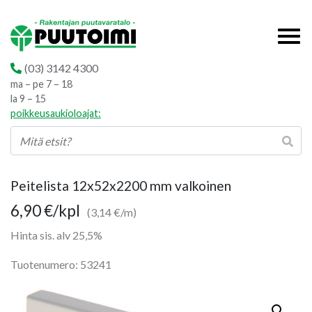
(03) 3142 4300
ma – pe 7 – 18
la 9 – 15
poikkeusaukioloajat:
Peitelista 12x52x2200 mm valkoinen
6,90
€
/kpl
(3,14 €/m)
Hinta sis. alv 25,5%
Tuotenumero: 53241