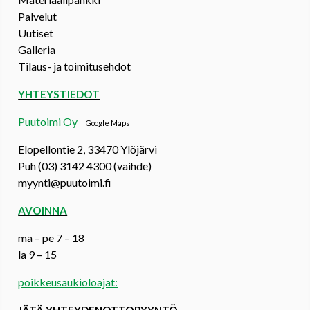
Palvelut
Uutiset
Galleria
Tilaus- ja toimitusehdot
YHTEYSTIEDOT
Puutoimi Oy
Google Maps
Elopellontie 2, 33470 Ylöjärvi
Puh (03) 3142 4300 (vaihde)
myynti@puutoimi.fi
AVOINNA
ma – pe 7 – 18
la 9 – 15
poikkeusaukioloajat:
JÄTÄ YHTEYDENOTTOPYYNTÖ