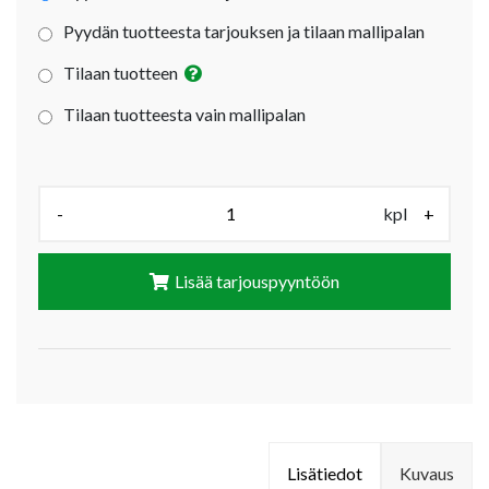
Pyydän tuotteesta tarjouksen ja tilaan mallipalan
Tilaan tuotteen
Tilaan tuotteesta vain mallipalan
Määrä (kpl):
-
kpl
+
Lisää tarjouspyyntöön
Lisätiedot
Kuvaus