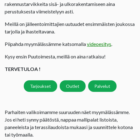
rakennustarvikkeita sisä- ja ulkorakentamiseen aina
perustuksesta viimeistelyyn asti.
Meillä on jälleentoimittajien uutuudet ensimmäisten joukossa
tarjolla ja ihasteltavana.
Piipahda myymälässämme katsomalla
videoesitys
.
Kysy ensin Puutoimesta, meillä on aina ratkaisu!
TERVETULOA !
Tarjoukset
Outlet
Palvelut
Parhaiten valikoimamme suuruuden näet myymälässämme.
Jos ei heti synny päätöstä, nappaa mallipalat listoista,
paneeleista ja terassilaudoista mukaasi ja suunnittele kotona
tai työmaalla.