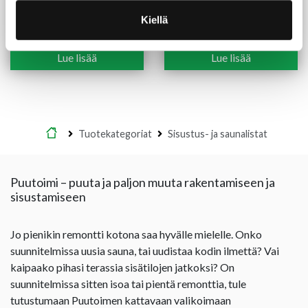
Varjolista 15X18X3300
Kolmiolista 15X15X2400
mm käsittelemätön mänty
mm
Kiellä
(1,27 €/m)
(1,29 €/m)
4,20
€
/kpl
3,10
€
/kpl
Lue lisää
Lue lisää
Etusivu
Tuotekategoriat
Sisustus- ja saunalistat
Puutoimi – puuta ja paljon muuta rakentamiseen ja
sisustamiseen
Jo pienikin remontti kotona saa hyvälle mielelle. Onko
suunnitelmissa uusia sauna, tai uudistaa kodin ilmettä? Vai
kaipaako pihasi terassia sisätilojen jatkoksi? On
suunnitelmissa sitten isoa tai pientä remonttia, tule
tutustumaan Puutoimen kattavaan valikoimaan