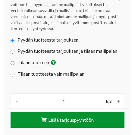
voit noutaa myymälästämme mallipalat veloituksetta.
Vertailu oikean sävyisillä ja mallisilla tuotteilla helpottaa
varmasti ostopäätöstä. Toimitamme mallipaloja myös postin
välityksellä postikulujen hinnalla. Hyvitämme postituskulut
tuoteoston yhteydessä.
Pyydän tuotteesta tarjouksen
Pyydän tuotteesta tarjouksen ja tilaan mallipalan
Tilaan tuotteen
Tilaan tuotteesta vain mallipalan
Määrä (kpl):
-
kpl
+
Lisää tarjouspyyntöön