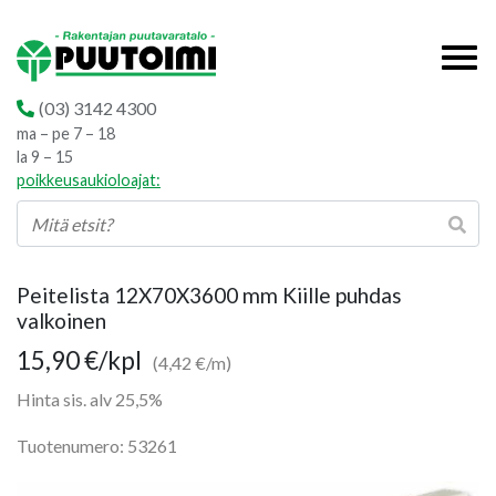
(03) 3142 4300
ma – pe 7 – 18
la 9 – 15
poikkeusaukioloajat:
Peitelista 12X70X3600 mm Kiille puhdas
valkoinen
15,90
€
/kpl
(4,42 €/m)
Hinta sis. alv 25,5%
Tuotenumero: 53261