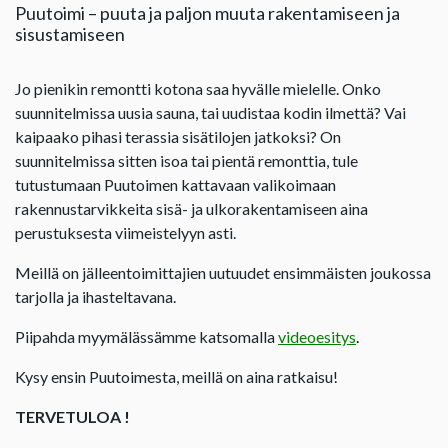
Puutoimi – puuta ja paljon muuta rakentamiseen ja
sisustamiseen
Jo pienikin remontti kotona saa hyvälle mielelle. Onko
suunnitelmissa uusia sauna, tai uudistaa kodin ilmettä? Vai
kaipaako pihasi terassia sisätilojen jatkoksi? On
suunnitelmissa sitten isoa tai pientä remonttia, tule
tutustumaan Puutoimen kattavaan valikoimaan
rakennustarvikkeita sisä- ja ulkorakentamiseen aina
perustuksesta viimeistelyyn asti.
Meillä on jälleentoimittajien uutuudet ensimmäisten joukossa
tarjolla ja ihasteltavana.
Piipahda myymälässämme katsomalla
videoesitys
.
Kysy ensin Puutoimesta, meillä on aina ratkaisu!
TERVETULOA !