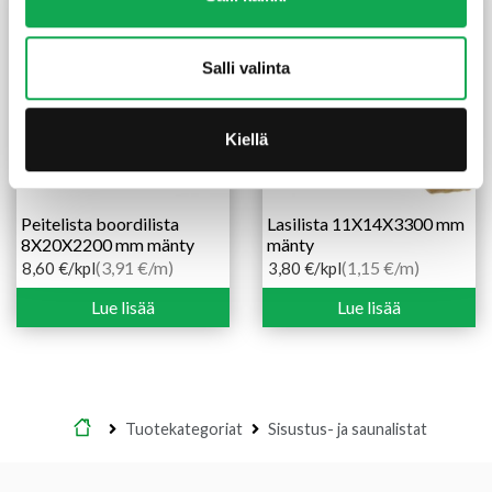
Salli valinta
Kiellä
Peitelista boordilista
Lasilista 11X14X3300 mm
8X20X2200 mm mänty
mänty
(3,91 €/m)
(1,15 €/m)
8,60
€
/kpl
3,80
€
/kpl
Lue lisää
Lue lisää
Etusivu
Tuotekategoriat
Sisustus- ja saunalistat