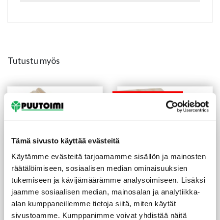
Tutustu myös
Tuote on
tilapäisesti loppu
Tämä sivusto käyttää evästeitä
Käytämme evästeitä tarjoamamme sisällön ja mainosten
räätälöimiseen, sosiaalisen median ominaisuuksien
tukemiseen ja kävijämäärämme analysoimiseen. Lisäksi
jaamme sosiaalisen median, mainosalan ja analytiikka-
Reunalista
Peitelista 12X58X3300
koriste 21X42/13X3600
mm mänty
alan kumppaneillemme tietoja siitä, miten käytät
mm mänty
sivustoamme. Kumppanimme voivat yhdistää näitä