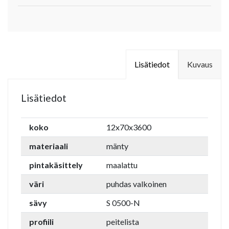
Lisätiedot
Kuvaus
Lisätiedot
koko
12x70x3600
materiaali
mänty
pintakäsittely
maalattu
väri
puhdas valkoinen
sävy
S 0500-N
profiili
peitelista