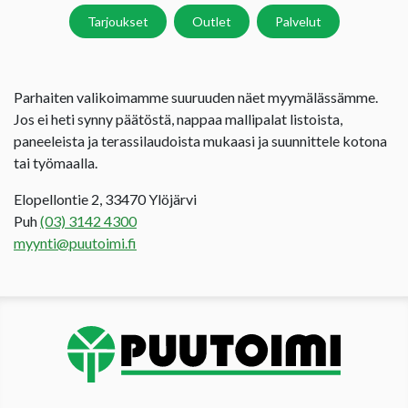
Tarjoukset
Outlet
Palvelut
Parhaiten valikoimamme suuruuden näet myymälässämme.
Jos ei heti synny päätöstä, nappaa mallipalat listoista,
paneeleista ja terassilaudoista mukaasi ja suunnittele kotona
tai työmaalla.
Elopellontie 2, 33470 Ylöjärvi
Puh
(03) 3142 4300
myynti@puutoimi.fi