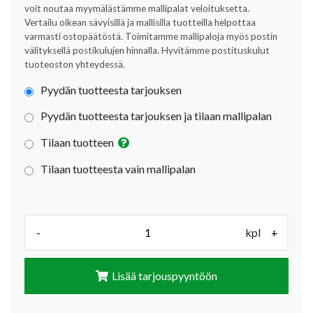
voit noutaa myymälästämme mallipalat veloituksetta.
Vertailu oikean sävyisillä ja mallisilla tuotteilla helpottaa
varmasti ostopäätöstä. Toimitamme mallipaloja myös postin
välityksellä postikulujen hinnalla. Hyvitämme postituskulut
tuoteoston yhteydessä.
Pyydän tuotteesta tarjouksen
Pyydän tuotteesta tarjouksen ja tilaan mallipalan
Tilaan tuotteen
Tilaan tuotteesta vain mallipalan
Määrä (kpl):
-
kpl
+
Lisää tarjouspyyntöön