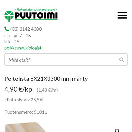
(03) 3142 4300
ma – pe 7 – 18
la 9 – 15
poikkeusaukioloajat:
Peitelista 8X21X3300 mm mänty
4,90
€
/kpl
(1,48 €/m)
Hinta sis. alv 25,5%
Tuotenumero: 51011