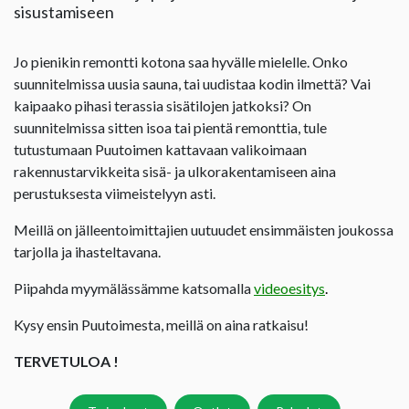
sisustamiseen
Jo pienikin remontti kotona saa hyvälle mielelle. Onko
suunnitelmissa uusia sauna, tai uudistaa kodin ilmettä? Vai
kaipaako pihasi terassia sisätilojen jatkoksi? On
suunnitelmissa sitten isoa tai pientä remonttia, tule
tutustumaan Puutoimen kattavaan valikoimaan
rakennustarvikkeita sisä- ja ulkorakentamiseen aina
perustuksesta viimeistelyyn asti.
Meillä on jälleentoimittajien uutuudet ensimmäisten joukossa
tarjolla ja ihasteltavana.
Piipahda myymälässämme katsomalla
videoesitys
.
Kysy ensin Puutoimesta, meillä on aina ratkaisu!
TERVETULOA !