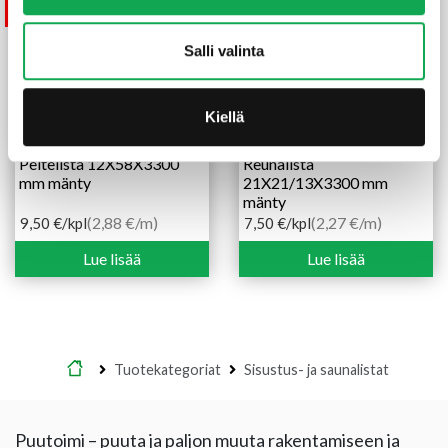
tilapäisesti loppu
Salli valinta
Kiellä
Peitelista 12X58X3300
Reunalista
mm mänty
21X21/13X3300 mm
mänty
(2,88 €/m)
(2,27 €/m)
9,50
€
/kpl
7,50
€
/kpl
Lue lisää
Lue lisää
Etusivu
Tuotekategoriat
Sisustus- ja saunalistat
Puutoimi – puuta ja paljon muuta rakentamiseen ja