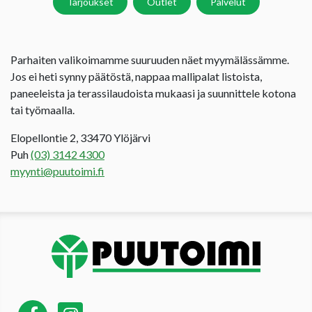
Tarjoukset
Outlet
Palvelut
Parhaiten valikoimamme suuruuden näet myymälässämme.
Jos ei heti synny päätöstä, nappaa mallipalat listoista,
paneeleista ja terassilaudoista mukaasi ja suunnittele kotona
tai työmaalla.
Elopellontie 2, 33470 Ylöjärvi
Puh
(03) 3142 4300
myynti@puutoimi.fi