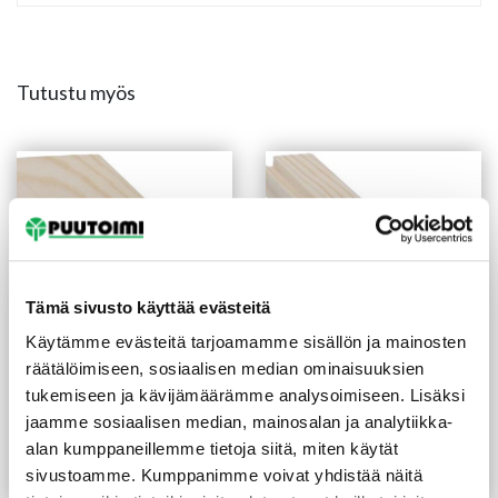
Tutustu myös
Tämä sivusto käyttää evästeitä
Käytämme evästeitä tarjoamamme sisällön ja mainosten
räätälöimiseen, sosiaalisen median ominaisuuksien
Peitelista 12X42X3300
Varjolista 15X18X3300
tukemiseen ja kävijämäärämme analysoimiseen. Lisäksi
mm mänty
mm käsittelemätön mänty
jaamme sosiaalisen median, mainosalan ja analytiikka-
(2,03 €/m)
(1,27 €/m)
6,70
€
/kpl
4,20
€
/kpl
alan kumppaneillemme tietoja siitä, miten käytät
sivustoamme. Kumppanimme voivat yhdistää näitä
Lue lisää
Lue lisää