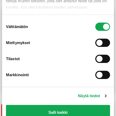
tietoja muihin tietoihin, joita olet antanut heille tai joita on
kerätty, kun olet käyttänyt heidän palvelujaan.
Suostumuksen
Välttämätön
valinta
Mieltymykset
Tilastot
Kolmiolista 20X20X2400
Reunalista
mm
21X42/13X3300 mm
mänty
Markkinointi
(1,65 €/m)
(3,09 €/m)
3,95
€
/kpl
10,20
€
/kpl
Lue lisää
Lue lisää
Näytä tiedot
Tuote on
Salli kaikki