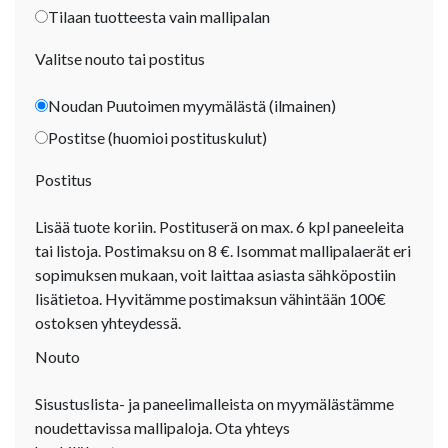
Tilaan tuotteesta vain mallipalan
Valitse nouto tai postitus
Noudan Puutoimen myymälästä (ilmainen)
Postitse (huomioi postituskulut)
Postitus
Lisää tuote koriin. Postituserä on max. 6 kpl paneeleita
tai listoja. Postimaksu on 8 €. Isommat mallipalaerät eri
sopimuksen mukaan, voit laittaa asiasta sähköpostiin
lisätietoa. Hyvitämme postimaksun vähintään 100€
ostoksen yhteydessä.
Nouto
Sisustuslista- ja paneelimalleista on myymälästämme
noudettavissa mallipaloja. Ota yhteys