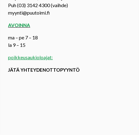
Puh (03) 3142 4300 (vaihde)
myynti@puutoimi.fi
AVOINNA
ma – pe 7 – 18
la 9 – 15
poikkeusaukioloajat:
JÄTÄ YHTEYDENOTTOPYYNTÖ