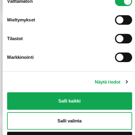
Välttämätön
valinta
Lue lisää
Lue lisää
Mieltymykset
Tilastot
Markkinointi
Näytä tiedot
Varjolista 15X18X3300
Jalkalista 12X57X3200
mm käsittelemätön mänty
mm mänty
(1,27 €/m)
(2,47 €/m)
4,20
€
/kpl
7,90
€
/kpl
Salli kaikki
Lue lisää
Lue lisää
Salli valinta