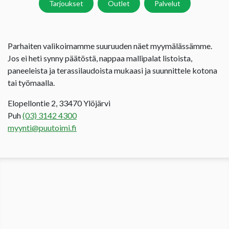
Tarjoukset
Outlet
Palvelut
Parhaiten valikoimamme suuruuden näet myymälässämme.
Jos ei heti synny päätöstä, nappaa mallipalat listoista,
paneeleista ja terassilaudoista mukaasi ja suunnittele kotona
tai työmaalla.
Elopellontie 2, 33470 Ylöjärvi
Puh
(03) 3142 4300
myynti@puutoimi.fi