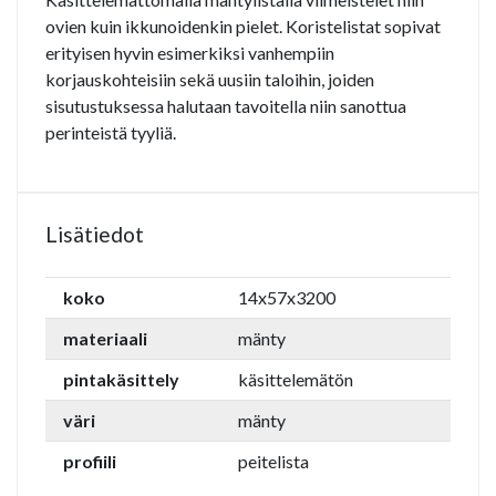
ovien kuin ikkunoidenkin pielet. Koristelistat sopivat
erityisen hyvin esimerkiksi vanhempiin
korjauskohteisiin sekä uusiin taloihin, joiden
sisutustuksessa halutaan tavoitella niin sanottua
perinteistä tyyliä.
Lisätiedot
koko
14x57x3200
materiaali
mänty
pintakäsittely
käsittelemätön
väri
mänty
profiili
peitelista