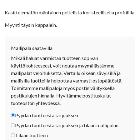
Käsittelemätön mäntyinen peitelista koristeellisella profiililla.
Myynti täysin kappalein.
Mallipala saatavilla
Mikäli haluat varmistaa tuotteen sopivan
käyttökohteeseesi, voit noutaa myymälästämme
mallipalat veloituksetta. Vertailu oikean sävyisillä ja
mallisilla tuotteilla helpottaa varmasti ostopäätöstä.
Toimitamme mallipaloja myös postin välityksellä
postikulujen hinnalla. Hyvitämme postituskulut
tuoteoston yhteydessä.
Pyydän tuotteesta tarjouksen
Pyydän tuotteesta tarjouksen ja tilaan mallipalan
Tilaan tuotteen