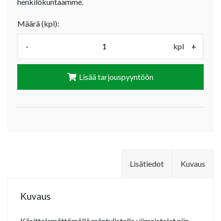
henkilökuntaamme.
Määrä (kpl):
-
kpl
+
Lisää tarjouspyyntöön
Lisätiedot
Kuvaus
Kuvaus
Käsittelemättömällä mäntylistalla viimeistelet niin