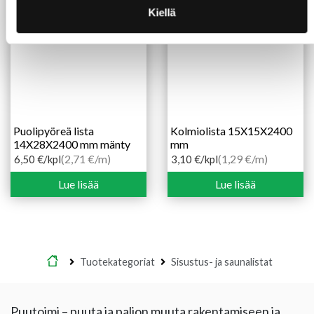
Kiellä
Puolipyöreä lista
Kolmiolista 15X15X2400
14X28X2400 mm mänty
mm
(2,71 €/m)
(1,29 €/m)
6,50
€
/kpl
3,10
€
/kpl
Lue lisää
Lue lisää
Etusivu
Tuotekategoriat
Sisustus- ja saunalistat
Puutoimi – puuta ja paljon muuta rakentamiseen ja