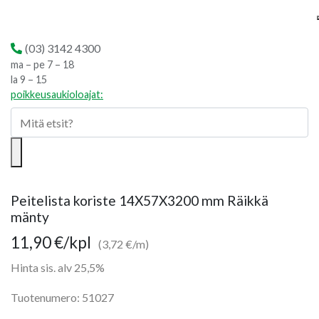
(03) 3142 4300
ma – pe 7 – 18
la 9 – 15
poikkeusaukioloajat:
Peitelista koriste 14X57X3200 mm Räikkä
mänty
11,90
€
/kpl
(3,72 €/m)
Hinta sis. alv 25,5%
Tuotenumero: 51027