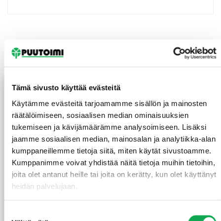
Tutustu myös
Tämä sivusto käyttää evästeitä
Käytämme evästeitä tarjoamamme sisällön ja mainosten
räätälöimiseen, sosiaalisen median ominaisuuksien
tukemiseen ja kävijämäärämme analysoimiseen. Lisäksi
jaamme sosiaalisen median, mainosalan ja analytiikka-alan
kumppaneillemme tietoja siitä, miten käytät sivustoamme.
Kumppanimme voivat yhdistää näitä tietoja muihin tietoihin,
joita olet antanut heille tai joita on kerätty, kun olet käyttänyt
Reunalista
Reunalista 21X70/13 mm
heidän palvelujaan.
21X42/13X3300 mm
mänty
mänty
Suostumuksen
(3,09 €/m)
10,20
€
/kpl
4,90
€
/m