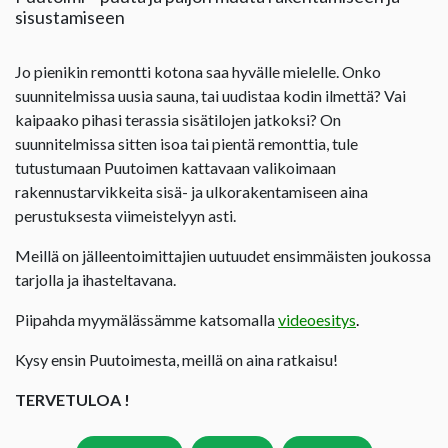
sisustamiseen
Jo pienikin remontti kotona saa hyvälle mielelle. Onko
suunnitelmissa uusia sauna, tai uudistaa kodin ilmettä? Vai
kaipaako pihasi terassia sisätilojen jatkoksi? On
suunnitelmissa sitten isoa tai pientä remonttia, tule
tutustumaan Puutoimen kattavaan valikoimaan
rakennustarvikkeita sisä- ja ulkorakentamiseen aina
perustuksesta viimeistelyyn asti.
Meillä on jälleentoimittajien uutuudet ensimmäisten joukossa
tarjolla ja ihasteltavana.
Piipahda myymälässämme katsomalla
videoesitys
.
Kysy ensin Puutoimesta, meillä on aina ratkaisu!
TERVETULOA !