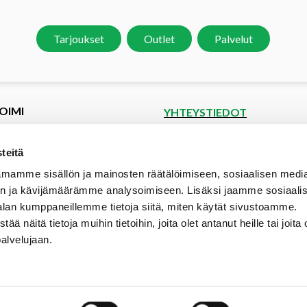
Tarjoukset
Outlet
Palvelut
OIMI
YHTEYSTIEDOT
et
Puutoimi Oy
Google Maps
kset
teitä
spyyntö
Elopellontie 2, 33470 Ylöjärvi
mamme sisällön ja mainosten räätälöimiseen, sosiaalisen medi
tiedot
Puh (03) 3142 4300 (vaihde)
n ja kävijämäärämme analysoimiseen. Lisäksi jaamme sosiaali
aalipankki
myynti@puutoimi.fi
alan kumppaneillemme tietoja siitä, miten käytät sivustoamme.
ut
näitä tietoja muihin tietoihin, joita olet antanut heille tai joita 
AVOINNA
t
palvelujaan.
ia
ma – pe 7 – 18
- ja toimitusehdot
la 9 – 15
poikkeusaukioloajat: