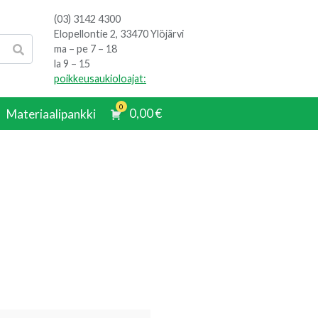
(03) 3142 4300
Elopellontie 2, 33470 Ylöjärvi
ma – pe 7 – 18
la 9 – 15
poikkeusaukioloajat:
0
0,00
€
Materiaalipankki