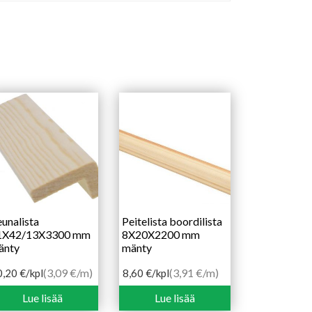
unalista
Peitelista boordilista
1X42/13X3300 mm
8X20X2200 mm
änty
mänty
(3,09 €/m)
(3,91 €/m)
0,20
€
/kpl
8,60
€
/kpl
Lue lisää
Lue lisää