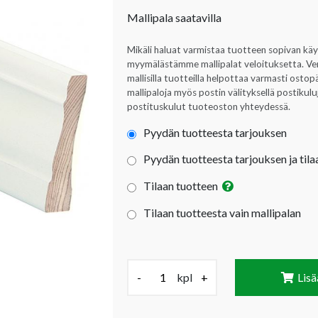
Mallipala saatavilla
Mikäli haluat varmistaa tuotteen sopivan kä
myymälästämme mallipalat veloituksetta. Verta
mallisilla tuotteilla helpottaa varmasti ost
mallipaloja myös postin välityksellä postikul
postituskulut tuoteoston yhteydessä.
Pyydän tuotteesta tarjouksen
Pyydän tuotteesta tarjouksen ja tila
Tilaan tuotteen
Tilaan tuotteesta vain mallipalan
Määrä (kpl):
-
kpl
+
Lisä