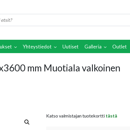
ukset
Yhteystiedot
Uutiset
Galleria
Outlet
70x3600 mm Muotiala valkoinen
Katso valmistajan tuotekortti
tästä