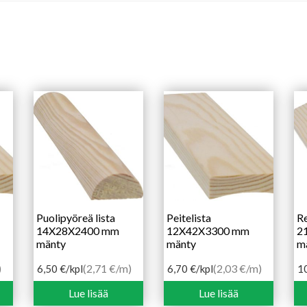
Puolipyöreä lista
Peitelista
Re
14X28X2400 mm
12X42X3300 mm
2
mänty
mänty
m
)
(2,71 €/m)
(2,03 €/m)
6,50
€
/kpl
6,70
€
/kpl
1
Lue lisää
Lue lisää