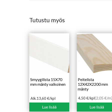
Tutustu myös
Smyygilista 15X70
Peitelista
mm mänty valkoinen
12X42X2200 mm
mänty
(2,05 €/m
4,50
€
/kpl
Alk.
13,60
€
/kpl
Hintaluokka:
13,60 €
Lue lisää
Lue lisää
-