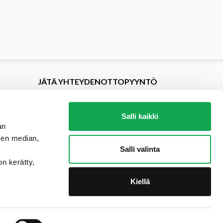
JÄTÄ YHTEYDENOTTOPYYNTÖ
Salli kaikki
an
sen median,
Salli valinta
on kerätty,
Kiellä