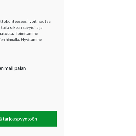
yttökohteeseesi, voit noutaa
ilu oikean sävyisillä ja
opäätöstä. Toimitamme
ujen hinnalla. Hyvitämme
an mallipalan
ä tarjouspyyntöön