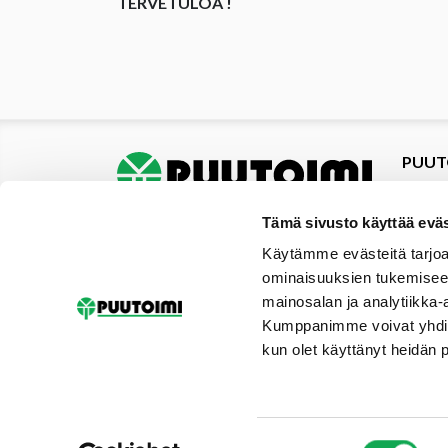
TERVETULOA !
PUUT
Tuotte
Tarjou
Tämä sivusto käyttää eväs
Tarjou
Käytämme evästeitä tarjoa
Yhteys
ominaisuuksien tukemisee
Materi
mainosalan ja analytiikka-
Palvel
Kumppanimme voivat yhdistää 
Uutise
kun olet käyttänyt heidän 
Galler
Tilaus
Suostumuksen