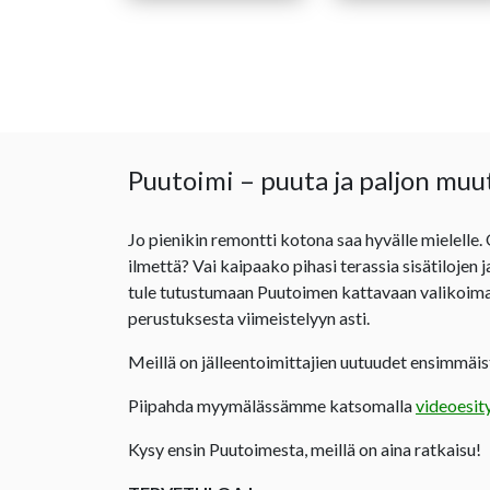
18,70 €
Puutoimi – puuta ja paljon muu
Jo pienikin remontti kotona saa hyvälle mielelle.
ilmettä? Vai kaipaako pihasi terassia sisätilojen 
tule tutustumaan Puutoimen kattavaan valikoima
perustuksesta viimeistelyyn asti.
Meillä on jälleentoimittajien uutuudet ensimmäist
Piipahda myymälässämme katsomalla
videoesit
Kysy ensin Puutoimesta, meillä on aina ratkaisu!