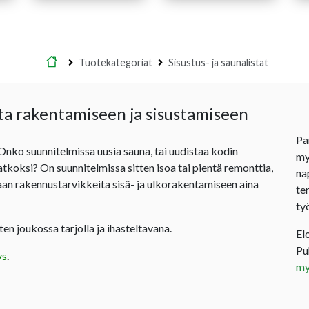
Etusivu
Tuotekategoriat
Sisustus- ja saunalistat
ta rakentamiseen ja sisustamiseen
Pa
 Onko suunnitelmissa uusia sauna, tai uudistaa kodin
my
jatkoksi? On suunnitelmissa sitten isoa tai pientä remonttia,
na
an rakennustarvikkeita sisä- ja ulkorakentamiseen aina
te
ty
en joukossa tarjolla ja ihasteltavana.
El
P
ys
.
my