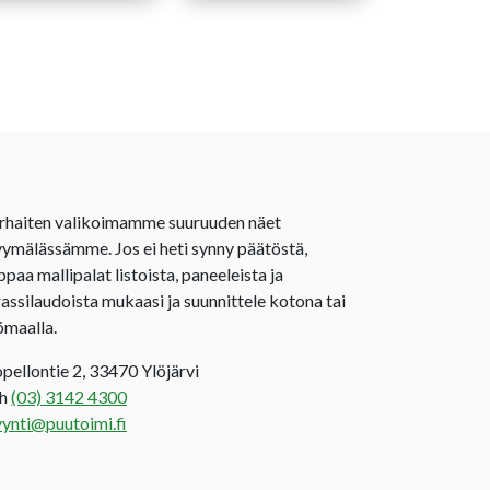
rhaiten valikoimamme suuruuden näet
ymälässämme. Jos ei heti synny päätöstä,
ppaa mallipalat listoista, paneeleista ja
rassilaudoista mukaasi ja suunnittele kotona tai
ömaalla.
opellontie 2, 33470 Ylöjärvi
uh
(03) 3142 4300
ynti@puutoimi.fi