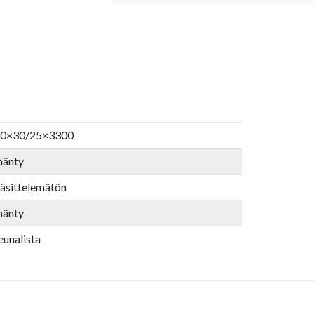
0×30/25×3300
änty
äsittelemätön
änty
eunalista