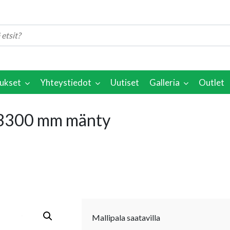
ukset
Yhteystiedot
Uutiset
Galleria
Outlet
3300 mm mänty
Mallipala saatavilla