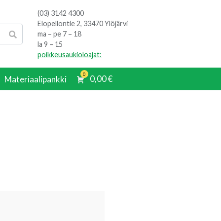
(03) 3142 4300
Elopellontie 2, 33470 Ylöjärvi
ma – pe 7 – 18
la 9 – 15
poikkeusaukioloajat:
0
0,00
€
Materiaalipankki