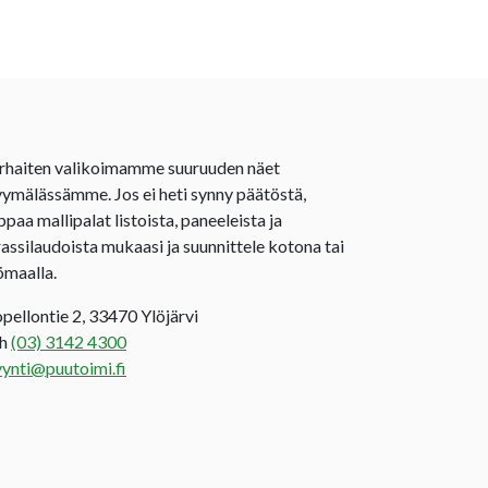
rhaiten valikoimamme suuruuden näet
ymälässämme. Jos ei heti synny päätöstä,
ppaa mallipalat listoista, paneeleista ja
rassilaudoista mukaasi ja suunnittele kotona tai
ömaalla.
opellontie 2, 33470 Ylöjärvi
uh
(03) 3142 4300
ynti@puutoimi.fi