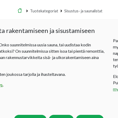
Etusivu
Tuotekategoriat
Sisustus- ja saunalistat
ta rakentamiseen ja sisustamiseen
Pa
 Onko suunnitelmissa uusia sauna, tai uudistaa kodin
my
jatkoksi? On suunnitelmissa sitten isoa tai pientä remonttia,
na
an rakennustarvikkeita sisä- ja ulkorakentamiseen aina
te
ty
en joukossa tarjolla ja ihasteltavana.
El
P
ys
.
my