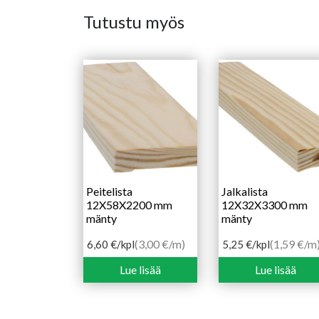
Tutustu myös
Peitelista
Jalkalista
12X58X2200 mm
12X32X3300 mm
mänty
mänty
(3,00 €/m)
(1,59 €/m
6,60
€
/kpl
5,25
€
/kpl
Lue lisää
Lue lisää