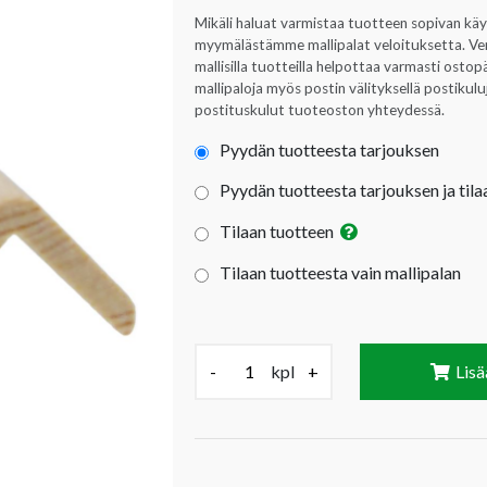
Mikäli haluat varmistaa tuotteen sopivan kä
myymälästämme mallipalat veloituksetta. Verta
mallisilla tuotteilla helpottaa varmasti ost
mallipaloja myös postin välityksellä postikul
postituskulut tuoteoston yhteydessä.
Pyydän tuotteesta tarjouksen
Pyydän tuotteesta tarjouksen ja tila
Tilaan tuotteen
Tilaan tuotteesta vain mallipalan
Määrä (kpl):
-
kpl
+
Lisä