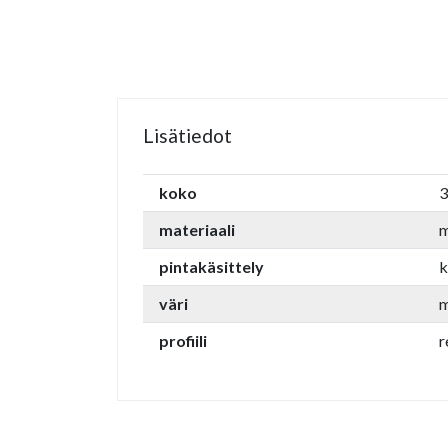
Lisätiedot
koko
3
materiaali
m
pintakäsittely
k
väri
m
profiili
r