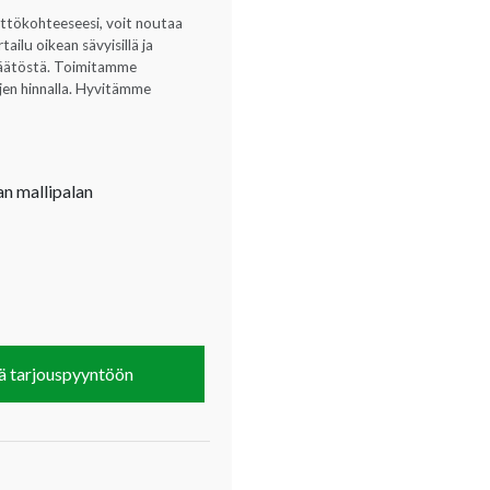
yttökohteeseesi, voit noutaa
ilu oikean sävyisillä ja
opäätöstä. Toimitamme
ujen hinnalla. Hyvitämme
an mallipalan
ä tarjouspyyntöön