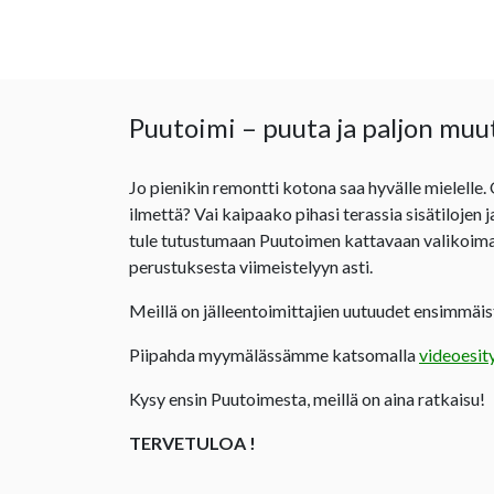
Puutoimi – puuta ja paljon muu
Jo pienikin remontti kotona saa hyvälle mielelle.
ilmettä? Vai kaipaako pihasi terassia sisätilojen 
tule tutustumaan Puutoimen kattavaan valikoima
perustuksesta viimeistelyyn asti.
Meillä on jälleentoimittajien uutuudet ensimmäist
Piipahda myymälässämme katsomalla
videoesit
Kysy ensin Puutoimesta, meillä on aina ratkaisu!
TERVETULOA !