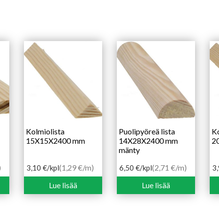
Kolmiolista
Puolipyöreä lista
Ko
15X15X2400 mm
14X28X2400 mm
2
mänty
)
(1,29 €/m)
(2,71 €/m)
3,10
€
/kpl
6,50
€
/kpl
3
Lue lisää
Lue lisää