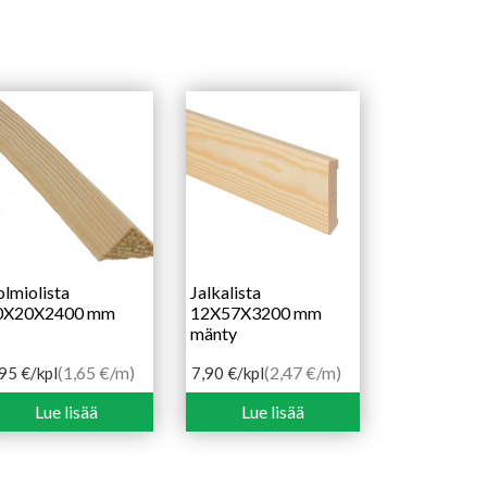
lmiolista
Jalkalista
0X20X2400 mm
12X57X3200 mm
mänty
(1,65 €/m)
(2,47 €/m)
,95
€
/kpl
7,90
€
/kpl
Lue lisää
Lue lisää