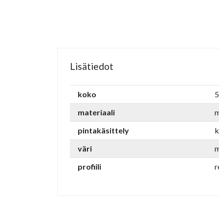
Lisätiedot
koko
5
materiaali
m
pintakäsittely
k
väri
m
profiili
r