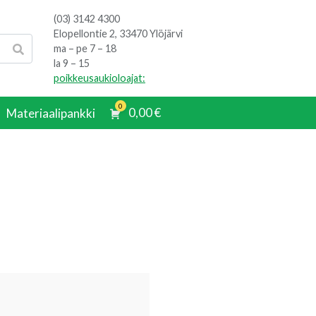
(03) 3142 4300
Elopellontie 2, 33470 Ylöjärvi
ma – pe 7 – 18
la 9 – 15
poikkeusaukioloajat:
0
0,00
€
Materiaalipankki