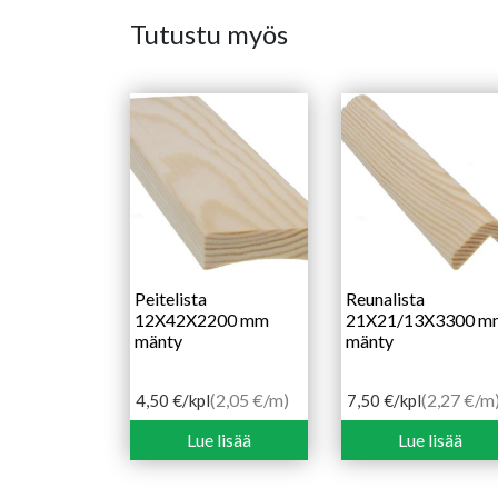
Tutustu myös
Peitelista
Reunalista
12X42X2200 mm
21X21/13X3300 m
mänty
mänty
(2,05 €/m)
(2,27 €/m
4,50
€
/kpl
7,50
€
/kpl
Lue lisää
Lue lisää