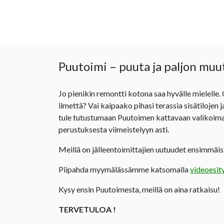
Puutoimi – puuta ja paljon muu
Jo pienikin remontti kotona saa hyvälle mielelle.
ilmettä? Vai kaipaako pihasi terassia sisätilojen 
tule tutustumaan Puutoimen kattavaan valikoima
perustuksesta viimeistelyyn asti.
Meillä on jälleentoimittajien uutuudet ensimmäist
Piipahda myymälässämme katsomalla
videoesit
Kysy ensin Puutoimesta, meillä on aina ratkaisu!
TERVETULOA !