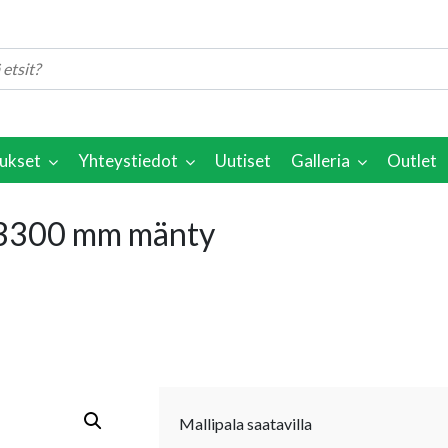
ukset
Yhteystiedot
Uutiset
Galleria
Outlet
3300 mm mänty
Mallipala saatavilla