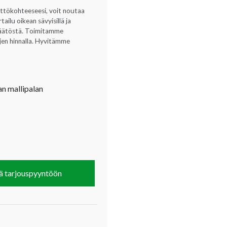
yttökohteeseesi, voit noutaa
ilu oikean sävyisillä ja
opäätöstä. Toimitamme
ujen hinnalla. Hyvitämme
an mallipalan
ä tarjouspyyntöön