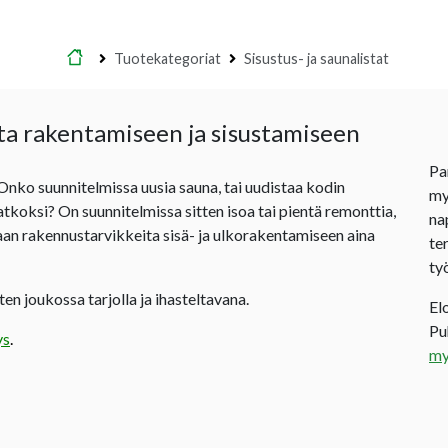
Etusivu
Tuotekategoriat
Sisustus- ja saunalistat
ta rakentamiseen ja sisustamiseen
Pa
 Onko suunnitelmissa uusia sauna, tai uudistaa kodin
my
jatkoksi? On suunnitelmissa sitten isoa tai pientä remonttia,
na
an rakennustarvikkeita sisä- ja ulkorakentamiseen aina
te
ty
en joukossa tarjolla ja ihasteltavana.
El
P
ys
.
my