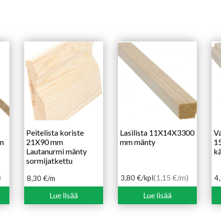
Peitelista koriste
Lasilista 11X14X3300
Va
m
21X90 mm
mm mänty
1
Lautanurmi mänty
kä
sormijatkettu
)
(1,15 €/m)
3,80
€
/kpl
4
8,30
€
/m
Lue lisää
Lue lisää