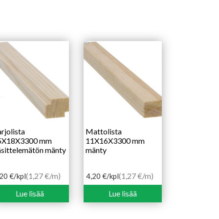
rjolista
Mattolista
5X18X3300 mm
11X16X3300 mm
sittelemätön mänty
mänty
(1,27 €/m)
(1,27 €/m)
,20
€
/kpl
4,20
€
/kpl
Lue lisää
Lue lisää