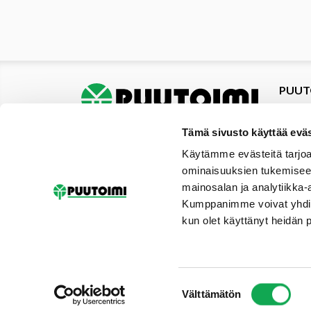
PUUT
Tuotte
Tarjou
Tämä sivusto käyttää eväs
Tarjou
Käytämme evästeitä tarjoa
Yhteys
ominaisuuksien tukemisee
Materi
mainosalan ja analytiikka-
Palvel
Kumppanimme voivat yhdistää 
Uutise
kun olet käyttänyt heidän 
Galler
Tilaus
Suostumuksen
Välttämätön
valinta