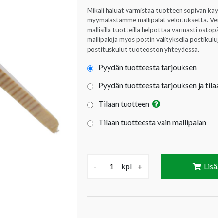
Mikäli haluat varmistaa tuotteen sopivan kä
myymälästämme mallipalat veloituksetta. Verta
mallisilla tuotteilla helpottaa varmasti ost
mallipaloja myös postin välityksellä postikul
postituskulut tuoteoston yhteydessä.
Pyydän tuotteesta tarjouksen
Pyydän tuotteesta tarjouksen ja tila
Tilaan tuotteen
Tilaan tuotteesta vain mallipalan
Määrä (kpl):
-
kpl
+
Lisä