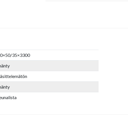
0×50/35×3300
änty
äsittelemätön
änty
eunalista