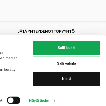
JÄTÄ YHTEYDENOTTOPYYNTÖ
Salli kaikki
an
sen median,
Salli valinta
on kerätty,
Kiellä
ti
Näytä tiedot