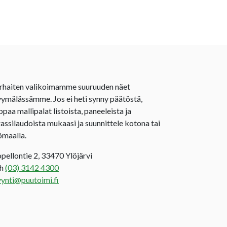
rhaiten valikoimamme suuruuden näet
ymälässämme. Jos ei heti synny päätöstä,
ppaa mallipalat listoista, paneeleista ja
rassilaudoista mukaasi ja suunnittele kotona tai
ömaalla.
opellontie 2, 33470 Ylöjärvi
uh
(03) 3142 4300
ynti@puutoimi.fi