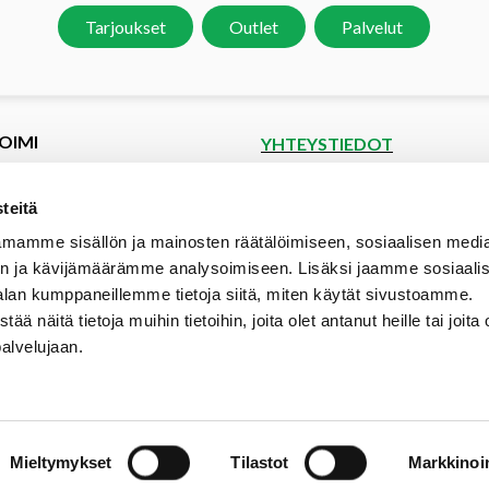
Tarjoukset
Outlet
Palvelut
OIMI
YHTEYSTIEDOT
et
Puutoimi Oy
Google Maps
kset
teitä
spyyntö
Elopellontie 2, 33470 Ylöjärvi
mamme sisällön ja mainosten räätälöimiseen, sosiaalisen medi
tiedot
Puh (03) 3142 4300 (vaihde)
n ja kävijämäärämme analysoimiseen. Lisäksi jaamme sosiaali
aalipankki
myynti@puutoimi.fi
alan kumppaneillemme tietoja siitä, miten käytät sivustoamme.
ut
näitä tietoja muihin tietoihin, joita olet antanut heille tai joita 
AVOINNA
t
palvelujaan.
ia
ma – pe 7 – 18
- ja toimitusehdot
la 9 – 15
poikkeusaukioloajat:
Mieltymykset
Tilastot
Markkinoin