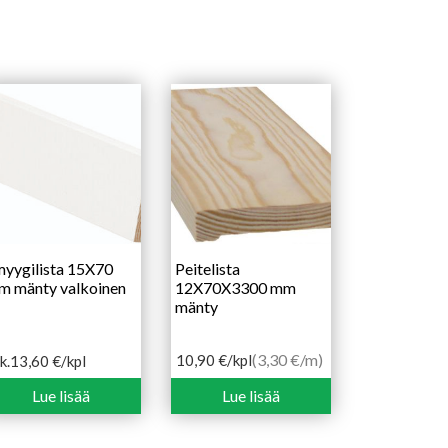
yygilista 15X70
Peitelista
m mänty valkoinen
12X70X3300 mm
mänty
(3,30 €/m)
10,90
€
/kpl
k.
13,60
€
/kpl
ntaluokka:
,60 €
Lue lisää
Lue lisää
,70 €