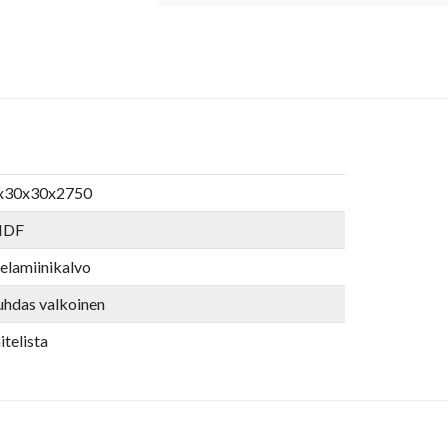
x30x30x2750
DF
elamiinikalvo
uhdas valkoinen
itelista