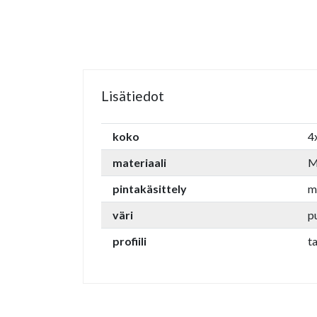
Lisätiedot
koko
4
materiaali
M
pintakäsittely
m
väri
p
profiili
ta