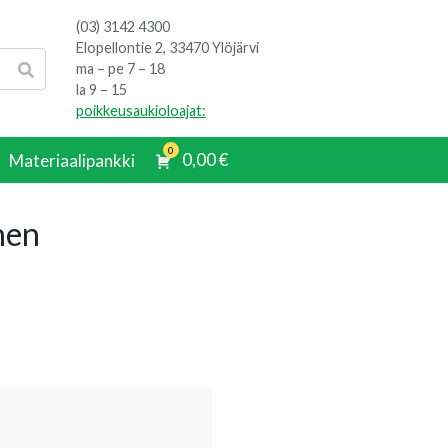
(03) 3142 4300
Elopellontie 2, 33470 Ylöjärvi
ma – pe 7 – 18
la 9 – 15
poikkeusaukioloajat:
0
0,00
€
Materiaalipankki
nen