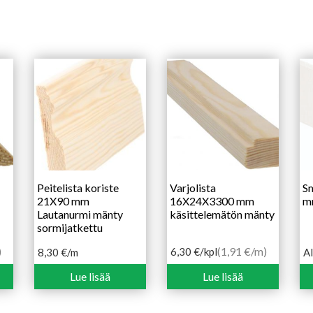
Peitelista koriste
Varjolista
Sm
21X90 mm
16X24X3300 mm
m
Lautanurmi mänty
käsittelemätön mänty
sormijatkettu
)
(1,91 €/m)
6,30
€
/kpl
8,30
€
/m
Al
Hi
13
Lue lisää
Lue lisää
-
18