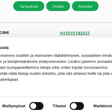
Tarjoukset
Outlet
Palvelut
OIMI
YHTEYSTIEDOT
et
Puutoimi Oy
Google Maps
kset
teitä
spyyntö
Elopellontie 2, 33470 Ylöjärvi
mamme sisällön ja mainosten räätälöimiseen, sosiaalisen medi
tiedot
Puh (03) 3142 4300 (vaihde)
n ja kävijämäärämme analysoimiseen. Lisäksi jaamme sosiaali
aalipankki
myynti@puutoimi.fi
alan kumppaneillemme tietoja siitä, miten käytät sivustoamme.
ut
näitä tietoja muihin tietoihin, joita olet antanut heille tai joita 
AVOINNA
t
palvelujaan.
ia
ma – pe 7 – 18
- ja toimitusehdot
la 9 – 15
poikkeusaukioloajat:
Mieltymykset
Tilastot
Markkinoin