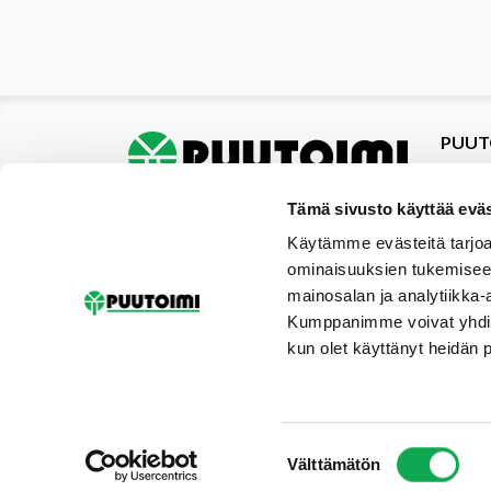
PUUT
Tuotte
Tarjou
Tämä sivusto käyttää eväs
Tarjou
Käytämme evästeitä tarjoa
Yhteys
ominaisuuksien tukemisee
Materi
mainosalan ja analytiikka-
Palvel
Kumppanimme voivat yhdistää 
Uutise
kun olet käyttänyt heidän 
Galler
Tilaus
Suostumuksen
Välttämätön
valinta