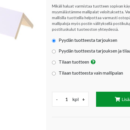
Mikäli haluat varmistaa tuotteen sopivan kä
myymälästämme mallipalat veloituksetta. Verta
mallisilla tuotteilla helpottaa varmasti ost
mallipaloja myös postin välityksellä postikul
postituskulut tuoteoston yhteydessä.
Pyydän tuotteesta tarjouksen
Pyydän tuotteesta tarjouksen ja tila
Tilaan tuotteen
Tilaan tuotteesta vain mallipalan
Määrä (kpl):
-
kpl
+
Lisä