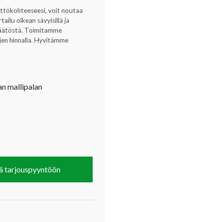
yttökohteeseesi, voit noutaa
ilu oikean sävyisillä ja
opäätöstä. Toimitamme
ujen hinnalla. Hyvitämme
an mallipalan
ä tarjouspyyntöön