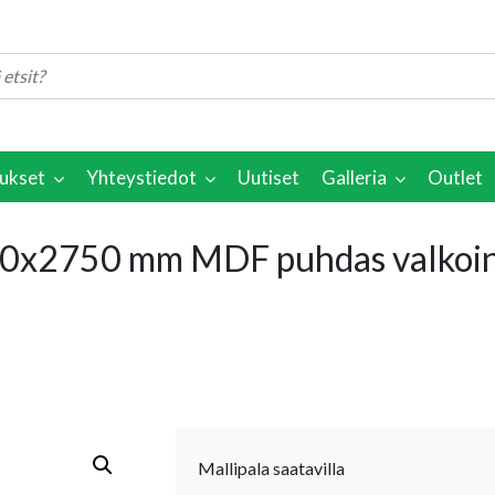
ukset
Yhteystiedot
Uutiset
Galleria
Outlet
x30x2750 mm MDF puhdas valkoi
Mallipala saatavilla