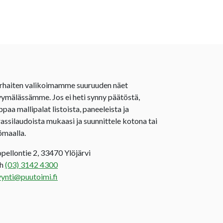
rhaiten valikoimamme suuruuden näet
ymälässämme. Jos ei heti synny päätöstä,
ppaa mallipalat listoista, paneeleista ja
rassilaudoista mukaasi ja suunnittele kotona tai
ömaalla.
opellontie 2, 33470 Ylöjärvi
uh
(03) 3142 4300
ynti@puutoimi.fi