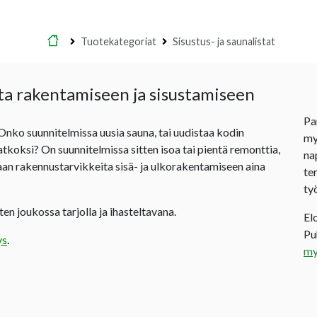
Etusivu
Tuotekategoriat
Sisustus- ja saunalistat
ta rakentamiseen ja sisustamiseen
Pa
 Onko suunnitelmissa uusia sauna, tai uudistaa kodin
my
jatkoksi? On suunnitelmissa sitten isoa tai pientä remonttia,
na
an rakennustarvikkeita sisä- ja ulkorakentamiseen aina
te
ty
en joukossa tarjolla ja ihasteltavana.
El
P
ys
.
my