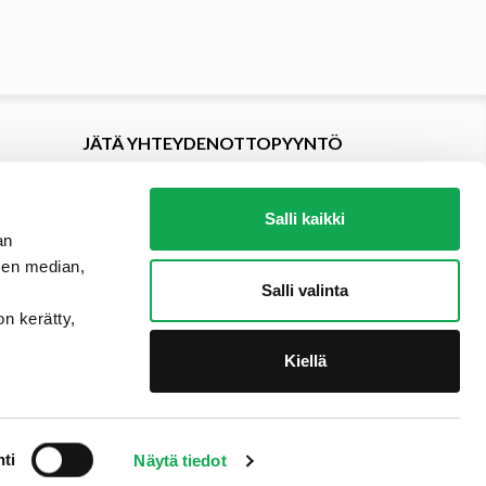
JÄTÄ YHTEYDENOTTOPYYNTÖ
Salli kaikki
an
sen median,
Salli valinta
on kerätty,
Kiellä
ti
Näytä tiedot