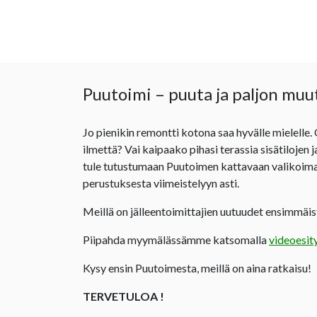
Puutoimi – puuta ja paljon muu
Jo pienikin remontti kotona saa hyvälle mielelle.
ilmettä? Vai kaipaako pihasi terassia sisätilojen 
tule tutustumaan Puutoimen kattavaan valikoima
perustuksesta viimeistelyyn asti.
Meillä on jälleentoimittajien uutuudet ensimmäist
Piipahda myymälässämme katsomalla
videoesit
Kysy ensin Puutoimesta, meillä on aina ratkaisu!
TERVETULOA !