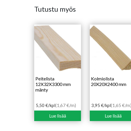
Tutustu myös
Peitelista
Kolmiolista
12X32X3300 mm
20X20X2400 mm
mänty
(1,67 €/m)
(1,65 €/m
5,50
€
/kpl
3,95
€
/kpl
Lue lisää
Lue lisää