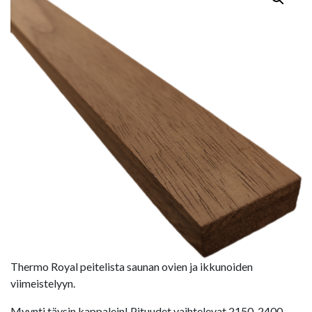
Thermo Royal peitelista saunan ovien ja ikkunoiden
viimeistelyyn.
Myynti täysin kappalein! Pituudet vaihtelevat 2150-2400