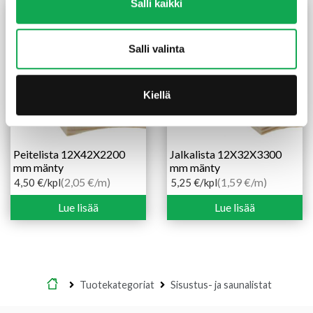
Salli kaikki
Salli valinta
Kiellä
Peitelista 12X42X2200
Jalkalista 12X32X3300
mm mänty
mm mänty
(2,05 €/m)
(1,59 €/m)
4,50
€
/kpl
5,25
€
/kpl
Lue lisää
Lue lisää
Etusivu
Tuotekategoriat
Sisustus- ja saunalistat