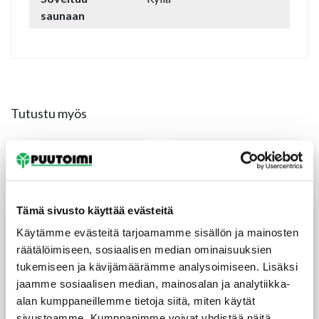
saunaan
Tutustu myös
Tämä sivusto käyttää evästeitä
Käytämme evästeitä tarjoamamme sisällön ja mainosten
räätälöimiseen, sosiaalisen median ominaisuuksien
tukemiseen ja kävijämäärämme analysoimiseen. Lisäksi
jaamme sosiaalisen median, mainosalan ja analytiikka-
alan kumppaneillemme tietoja siitä, miten käytät
Mattolista 11X16X3300
Jalkalista 12X57X3200
sivustoamme. Kumppanimme voivat yhdistää näitä