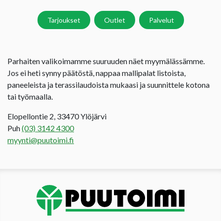
Tarjoukset
Outlet
Palvelut
Parhaiten valikoimamme suuruuden näet myymälässämme.
Jos ei heti synny päätöstä, nappaa mallipalat listoista,
paneeleista ja terassilaudoista mukaasi ja suunnittele kotona
tai työmaalla.
Elopellontie 2, 33470 Ylöjärvi
Puh
(03) 3142 4300
myynti@puutoimi.fi