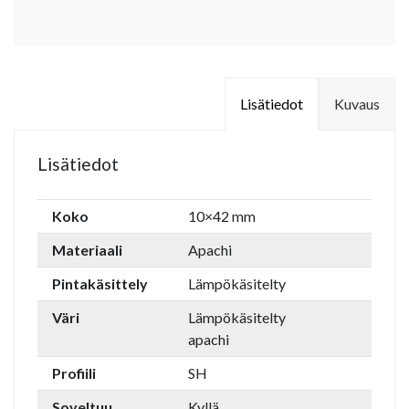
Lisätiedot
Kuvaus
Lisätiedot
Koko
10×42 mm
Materiaali
Apachi
Pintakäsittely
Lämpökäsitelty
Väri
Lämpökäsitelty
apachi
Profiili
SH
Soveltuu
Kyllä