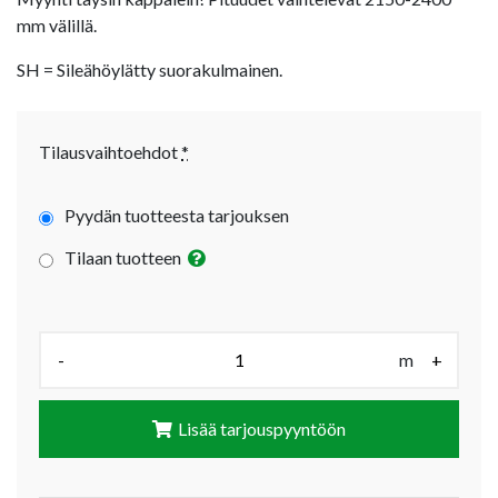
mm välillä.
SH = Sileähöylätty suorakulmainen.
Tilausvaihtoehdot
*
Pyydän tuotteesta tarjouksen
Tilaan tuotteen
Määrä (m):
-
m
+
Lisää tarjouspyyntöön