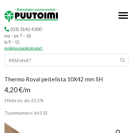
(03) 3142 4300
ma – pe 7 – 18
la 9 – 15
poikkeusaukioloajat:
Thermo Royal peitelista 10X42 mm SH
4,20
€
/m
Hinta sis. alv 25,5%
Tuotenumero: 66132