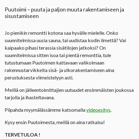
Puutoimi – puuta ja paljon muuta rakentamiseen ja
sisustamiseen
Jo pienikin remontti kotona saa hyvälle mielelle. Onko
suunnitelmissa uusia sauna, tai uudistaa kodin ilmettä? Vai
kaipaako pihasi terassia sisätilojen jatkoksi? On
suunnitelmissa sitten isoa tai pientä remonttia, tule
tutustumaan Puutoimen kattavaan valikoimaan
rakennustarvikkeita sisä- ja ulkorakentamiseen aina
perustuksesta viimeistelyyn asti.
Meillä on jälleentoimittajien uutuudet ensimmäisten joukossa
tarjolla ja ihasteltavana.
Piipahda myymälässämme katsomalla
videoesitys
.
Kysy ensin Puutoimesta, meillä on aina ratkaisu!
TERVETULOA !