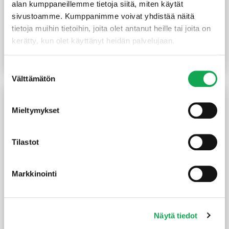
alan kumppaneillemme tietoja siitä, miten käytät
sivustoamme. Kumppanimme voivat yhdistää näitä
Kolmiolista 15X15X2400
Jalkalista 12X57X3200
tietoja muihin tietoihin, joita olet antanut heille tai joita on
mm
mm mänty
kerätty, kun olet käyttänyt heidän palvelujaan.
(1,29 €/m)
(2,47 €/m)
3,10
€
/kpl
7,90
€
/kpl
Lue lisää
Lue lisää
Suostumuksen
Välttämätön
valinta
Mieltymykset
Tilastot
Markkinointi
Reunalista 21X70/13 mm
Peitelista 12X32X3300
mänty
mm mänty
Näytä tiedot
(1,67 €/m)
5,50
€
/kpl
4,90
€
/m