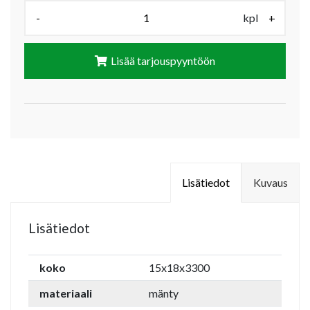
Määrä (kpl):
-
kpl
+
Lisää tarjouspyyntöön
Lisätiedot
Kuvaus
Lisätiedot
koko
15x18x3300
materiaali
mänty