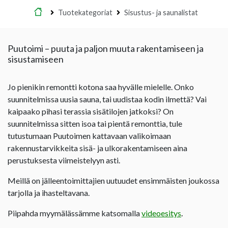
Etusivu
Tuotekategoriat
Sisustus- ja saunalistat
Puutoimi – puuta ja paljon muuta rakentamiseen ja
sisustamiseen
Jo pienikin remontti kotona saa hyvälle mielelle. Onko
suunnitelmissa uusia sauna, tai uudistaa kodin ilmettä? Vai
kaipaako pihasi terassia sisätilojen jatkoksi? On
suunnitelmissa sitten isoa tai pientä remonttia, tule
tutustumaan Puutoimen kattavaan valikoimaan
rakennustarvikkeita sisä- ja ulkorakentamiseen aina
perustuksesta viimeistelyyn asti.
Meillä on jälleentoimittajien uutuudet ensimmäisten joukossa
tarjolla ja ihasteltavana.
Piipahda myymälässämme katsomalla
videoesitys
.