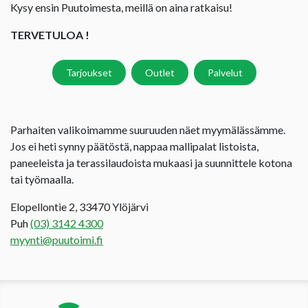
Kysy ensin Puutoimesta, meillä on aina ratkaisu!
TERVETULOA !
Tarjoukset
Outlet
Palvelut
Parhaiten valikoimamme suuruuden näet myymälässämme.
Jos ei heti synny päätöstä, nappaa mallipalat listoista,
paneeleista ja terassilaudoista mukaasi ja suunnittele kotona
tai työmaalla.
Elopellontie 2, 33470 Ylöjärvi
Puh
(03) 3142 4300
myynti@puutoimi.fi