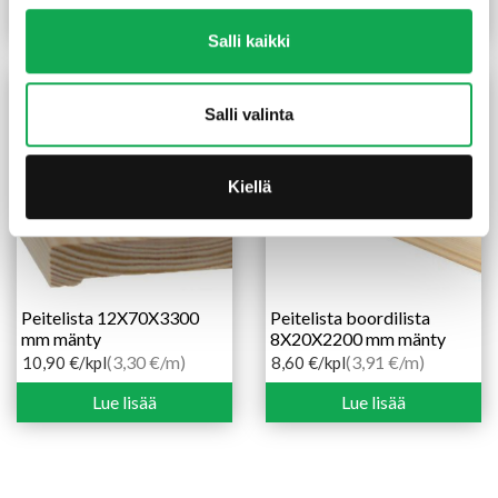
Lue lisää
Lue lisää
Salli kaikki
Salli valinta
Kiellä
Peitelista 12X70X3300
Peitelista boordilista
mm mänty
8X20X2200 mm mänty
(3,30 €/m)
(3,91 €/m)
10,90
€
/kpl
8,60
€
/kpl
Lue lisää
Lue lisää