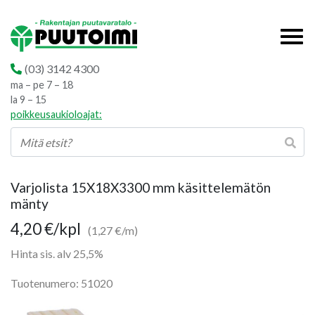
(03) 3142 4300
ma – pe 7 – 18
la 9 – 15
poikkeusaukioloajat:
Varjolista 15X18X3300 mm käsittelemätön
mänty
4,20
€
/kpl
(1,27 €/m)
Hinta sis. alv 25,5%
Tuotenumero: 51020