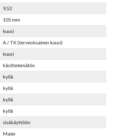
9,52
105 mm
kuusi
A / TK (terveoksainen kuusi)
kuusi
käsittelemätön
kyllä
kyllä
kyllä
kyllä
sisäkäyttöön
Maler