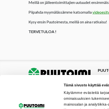
Meillä on jälleentoimittajien uutuudet ensimmäist
Piipahda myymälässämme katsomalla
videoesit
Kysy ensin Puutoimesta, meillä on aina ratkaisu!
TERVETULOA !
PUUT
Tuotte
Tarjou
Tämä sivusto käyttää eväs
Tarjou
Käytämme evästeitä tarjoa
Yhteys
ominaisuuksien tukemisee
Materi
mainosalan ja analytiikka-
Palvel