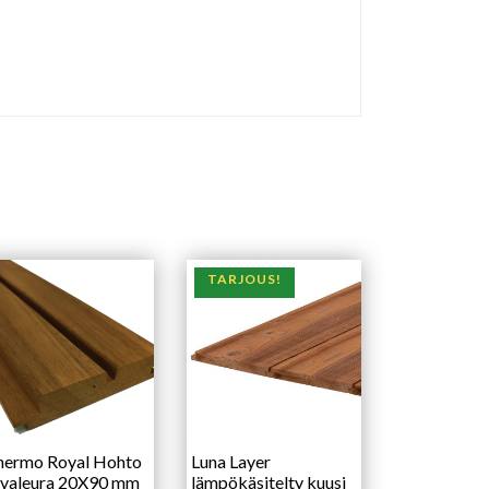
TARJOUS!
hermo Royal Hohto
Luna Layer
-valeura 20X90 mm
lämpökäsitelty kuusi