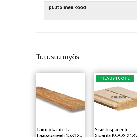
puutoimen koodi
Tutustu myös
TILAUSTUOTE
Lämpökäsitelty
Sisustuspaneeli
haapapaneeli 15X120
Siparila KOO2 21X