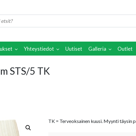
ukset
Yhteystiedot
Uutiset
Galleria
Outlet
mm STS/5 TK
TK = Terveoksainen kuusi. Myynti täysin p