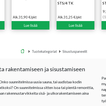
STS/4 TK
S
9
(
Alk.
31,90
€
/pkt
Alk.
31,25
€
/pkt
Hintaluokka:
Hintaluokka:
31,90 €
31,25 €
Lue lisää
Lue lisää
-
-
51,95 €
46,90 €
Etusivu
Tuotekategoriat
Sisustuspaneelit
ta rakentamiseen ja sisustamiseen
Pa
 Onko suunnitelmissa uusia sauna, tai uudistaa kodin
my
jatkoksi? On suunnitelmissa sitten isoa tai pientä remonttia,
na
an rakennustarvikkeita sisä- ja ulkorakentamiseen aina
te
ty