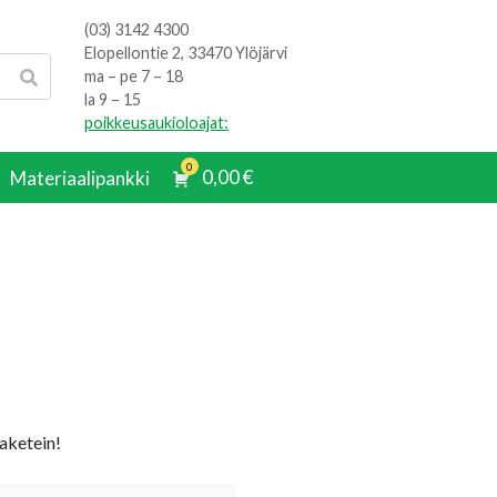
(03) 3142 4300
Elopellontie 2, 33470 Ylöjärvi
ma – pe 7 – 18
la 9 – 15
poikkeusaukioloajat:
0
0,00
€
Materiaalipankki
aketein!