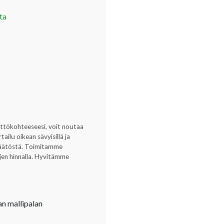
ta
yttökohteeseesi, voit noutaa
ilu oikean sävyisillä ja
opäätöstä. Toimitamme
ujen hinnalla. Hyvitämme
an mallipalan