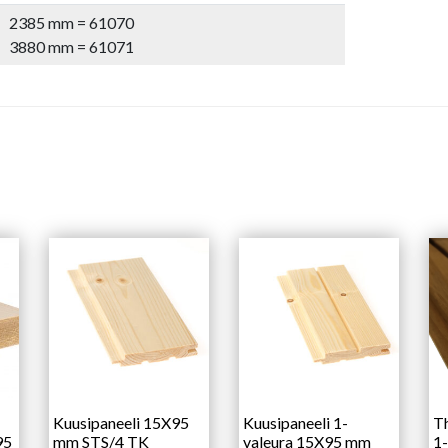
2385 mm = 61070
3880 mm = 61071
Kuusipaneeli 15X95
Kuusipaneeli 1-
T
95
mm STS/4 TK
valeura 15X95 mm
1