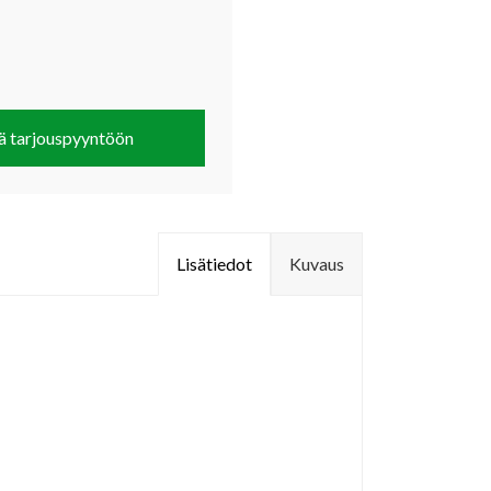
ä tarjouspyyntöön
Lisätiedot
Kuvaus