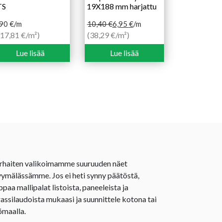
TS
19X188 mm harjattu
,90
€
/m
10,40
€
6,95
€
/m
Alkuperäinen
Nykyinen
117,81 €/m²)
(38,29 €/m²)
hinta
hinta
Lue lisää
Lue lisää
oli:
on:
10,40 €.
6,95 €.
rhaiten valikoimamme suuruuden näet
ymälässämme. Jos ei heti synny päätöstä,
ppaa mallipalat listoista, paneeleista ja
rassilaudoista mukaasi ja suunnittele kotona tai
ömaalla.