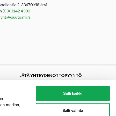
opellontie 2, 33470 Ylöjärvi
uh
(03) 3142 4300
ynti@puutoimi.fi
JÄTÄ YHTEYDENOTTOPYYNTÖ
Salli kaikki
an
sen median,
Salli valinta