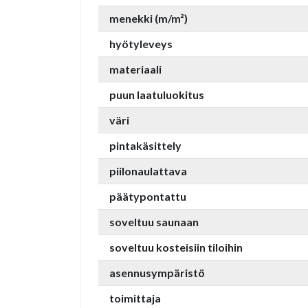
menekki (m/m²)
hyötyleveys
materiaali
puun laatuluokitus
väri
pintakäsittely
piilonaulattava
päätypontattu
soveltuu saunaan
soveltuu kosteisiin tiloihin
asennusympäristö
toimittaja