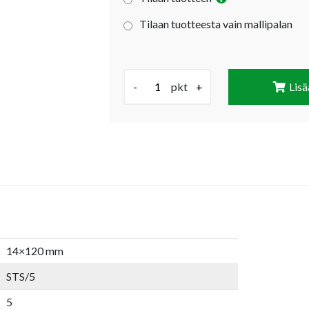
Tilaan tuotteesta vain mallipalan
Määrä (pkt):
-
pkt
+
Lisä
14×120 mm
STS/5
5