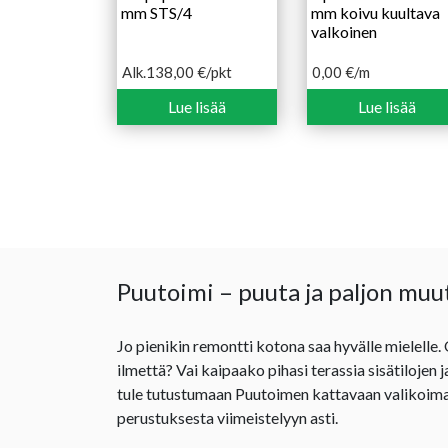
mm STS/4
mm koivu kuultava
valkoinen
Alk.
138,00
€
/pkt
0,00
€
/m
Hintaluokka:
138,00 €
Lue lisää
Lue lisää
-
178,00 €
Puutoimi – puuta ja paljon muu
Jo pienikin remontti kotona saa hyvälle mielelle.
ilmettä? Vai kaipaako pihasi terassia sisätilojen 
tule tutustumaan Puutoimen kattavaan valikoima
perustuksesta viimeistelyyn asti.