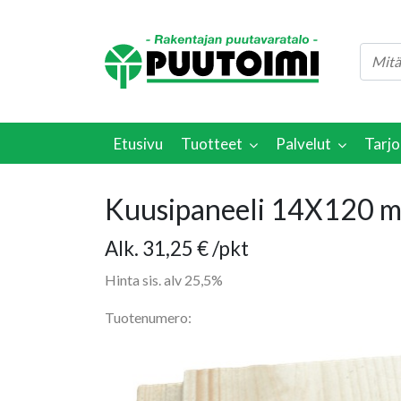
Etusivu
Tuotteet
Palvelut
Tarjo
Kuusipaneeli 14X120 
Hintaluokka:
Alk.
31,25
€
/pkt
31,25 €
Hinta sis. alv 25,5%
-
Tuotenumero:
51,00 €