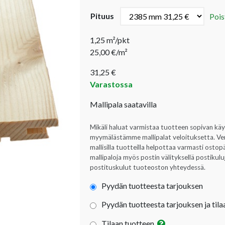
Pituus
Pois
1,25 m²/pkt
25,00 €/m²
31,25
€
Varastossa
Mallipala saatavilla
Mikäli haluat varmistaa tuotteen sopivan kä
myymälästämme mallipalat veloituksetta. Verta
mallisilla tuotteilla helpottaa varmasti ost
mallipaloja myös postin välityksellä postikul
postituskulut tuoteoston yhteydessä.
Pyydän tuotteesta tarjouksen
Pyydän tuotteesta tarjouksen ja tila
Tilaan tuotteen