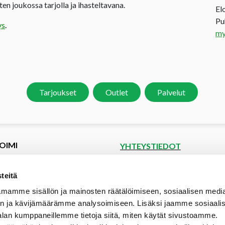
en joukossa tarjolla ja ihasteltavana.
El
P
ys
.
my
Tarjoukset
Outlet
Palvelut
OIMI
YHTEYSTIEDOT
et
Puutoimi Oy
Google Maps
kset
teitä
spyyntö
Elopellontie 2, 33470 Ylöjärvi
mamme sisällön ja mainosten räätälöimiseen, sosiaalisen medi
tiedot
Puh (03) 3142 4300 (vaihde)
n ja kävijämäärämme analysoimiseen. Lisäksi jaamme sosiaali
aalipankki
myynti@puutoimi.fi
alan kumppaneillemme tietoja siitä, miten käytät sivustoamme.
ut