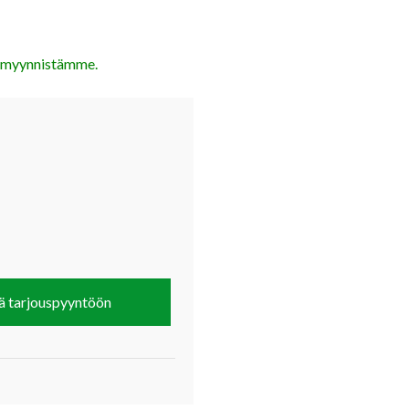
myynnistämme
.
ä tarjouspyyntöön