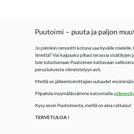
Puutoimi – puuta ja paljon muu
Jo pienikin remontti kotona saa hyvälle mielelle.
ilmettä? Vai kaipaako pihasi terassia sisätilojen 
tule tutustumaan Puutoimen kattavaan valikoima
perustuksesta viimeistelyyn asti.
Meillä on jälleentoimittajien uutuudet ensimmäist
Piipahda myymälässämme katsomalla
videoesit
Kysy ensin Puutoimesta, meillä on aina ratkaisu!
TERVETULOA !