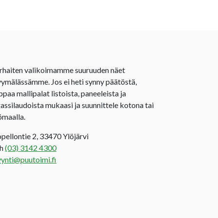
rhaiten valikoimamme suuruuden näet
ymälässämme. Jos ei heti synny päätöstä,
ppaa mallipalat listoista, paneeleista ja
rassilaudoista mukaasi ja suunnittele kotona tai
ömaalla.
opellontie 2, 33470 Ylöjärvi
uh
(03) 3142 4300
ynti@puutoimi.fi