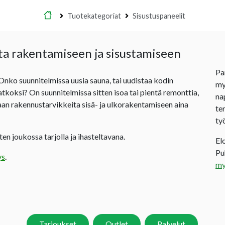
Etusivu
Tuotekategoriat
Sisustuspaneelit
ta rakentamiseen ja sisustamiseen
Pa
 Onko suunnitelmissa uusia sauna, tai uudistaa kodin
my
jatkoksi? On suunnitelmissa sitten isoa tai pientä remonttia,
na
an rakennustarvikkeita sisä- ja ulkorakentamiseen aina
te
ty
en joukossa tarjolla ja ihasteltavana.
El
P
ys
.
my
Tarjoukset
Outlet
Palvelut