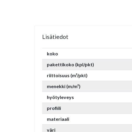
Lisätiedot
koko
pakettikoko (kpl/pkt)
riittoisuus (m²/pkt)
menekki (m/m²)
hyötyleveys
profiili
materiaali
väri