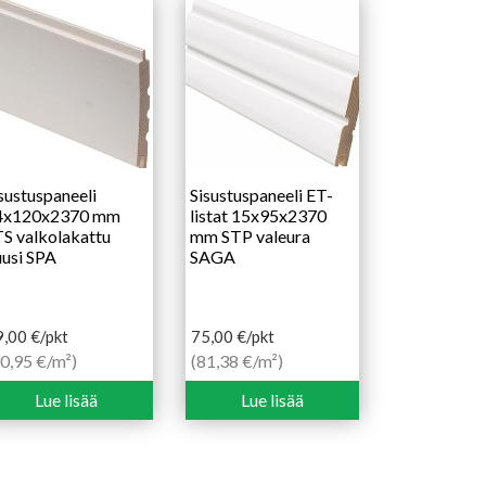
sustuspaneeli
Sisustuspaneeli ET-
4x120x2370 mm
listat 15x95x2370
S valkolakattu
mm STP valeura
usi SPA
SAGA
9,00
€
/pkt
75,00
€
/pkt
0,95 €/m²)
(81,38 €/m²)
Lue lisää
Lue lisää