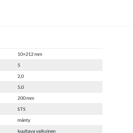
10×212 mm
5
2,0
5,0
200 mm
STS
mänty
kuultava valkoinen