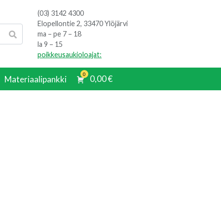
(03) 3142 4300
Elopellontie 2, 33470 Ylöjärvi
ma – pe 7 – 18
la 9 – 15
poikkeusaukioloajat:
0
0,00
€
Materiaalipankki