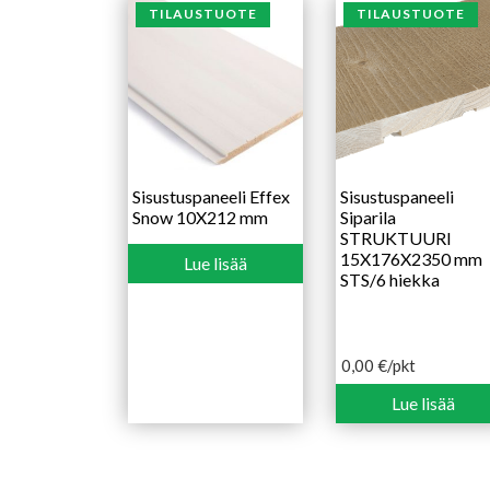
TILAUSTUOTE
TILAUSTUOTE
Sisustuspaneeli Effex
Sisustuspaneeli
Snow 10X212 mm
Siparila
STRUKTUURI
15X176X2350 mm
Lue lisää
STS/6 hiekka
0,00
€
/pkt
Lue lisää