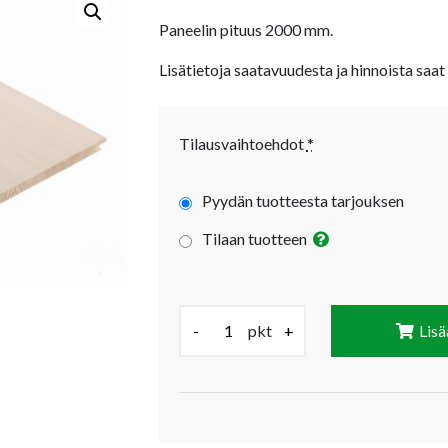
Paneelin pituus 2000 mm.
Lisätietoja saatavuudesta ja hinnoista saat
Tilausvaihtoehdot
*
Pyydän tuotteesta tarjouksen
Tilaan tuotteen
Määrä (pkt):
-
pkt
+
Lisä