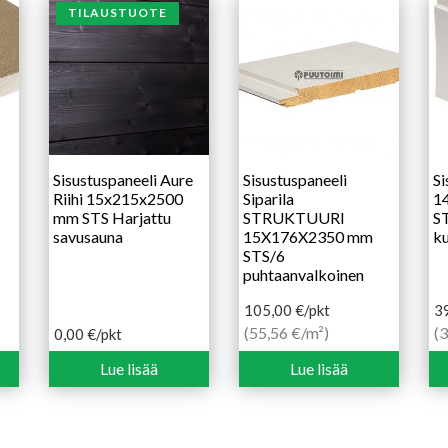
TILAUSTUOTE
Sisustuspaneeli Aure
Sisustuspaneeli
Si
Riihi 15x215x2500
Siparila
1
mm STS Harjattu
STRUKTUURI
ST
savusauna
15X176X2350 mm
ku
STS/6
puhtaanvalkoinen
105,00
€
/pkt
3
(55,56 €/m²)
(3
0,00
€
/pkt
Lue lisää
Lue lisää