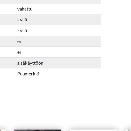
vahattu
kyllä
kyllä
ei
ei
sisäkäyttöön
Puumerkki