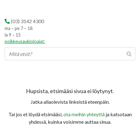
(03) 3142 4300
ma – pe 7 – 18
la 9 – 15
poikkeusaukioloajat:
Hupsista, etsimääsi sivua ei löytynyt.
Jatka allaolevista linkeistä eteenpäin.
Tai jos et löydä etsimääsi,
ota meihin yhteyttä
ja katsotaan
yhdessä, kuinka voisimme auttaa sinua.