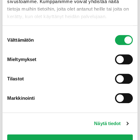
sivustoamme. Kumppanimme voivat yhdistää näitä
tietoja muihin tietoihin, joita olet antanut heille tai joita on
kerätty, kun olet käyttänyt heidän palvelujaan.
Tuotteet
Suostumuksen
Välttämätön
valinta
Mieltymykset
Tilastot
Markkinointi
Näytä tiedot
Yhteystiedot