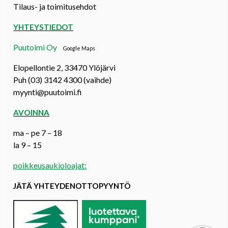
Tilaus- ja toimitusehdot
YHTEYSTIEDOT
Puutoimi Oy
Google Maps
Elopellontie 2, 33470 Ylöjärvi
Puh (03) 3142 4300 (vaihde)
myynti@puutoimi.fi
AVOINNA
ma – pe 7 – 18
la 9 – 15
poikkeusaukioloajat:
JÄTÄ YHTEYDENOTTOPYYNTÖ