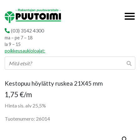
(03) 3142 4300
ma – pe 7 – 18
la 9 – 15
poikkeusaukioloajat:
Kestopuu höylätty ruskea 21X45 mm
1,75
€
/m
Hinta sis. alv 25,5%
Tuotenumero: 26014