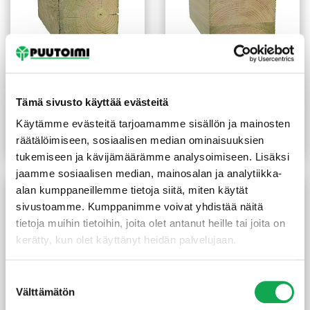
Kestopuu sahattu vihreä
Kestopuu liimattu vihreä
Tämä sivusto käyttää evästeitä
100x100x6000 mm
115x115x3000 mm
(8,83 €/m)
(21,67 €/m)
53,00
€
/kpl
65,00
€
/kpl
Käytämme evästeitä tarjoamamme sisällön ja mainosten
räätälöimiseen, sosiaalisen median ominaisuuksien
Lue lisää
Lue lisää
tukemiseen ja kävijämäärämme analysoimiseen. Lisäksi
jaamme sosiaalisen median, mainosalan ja analytiikka-
alan kumppaneillemme tietoja siitä, miten käytät
sivustoamme. Kumppanimme voivat yhdistää näitä
tietoja muihin tietoihin, joita olet antanut heille tai joita on
kerätty, kun olet käyttänyt heidän palvelujaan.
Suostumuksen
Välttämätön
valinta