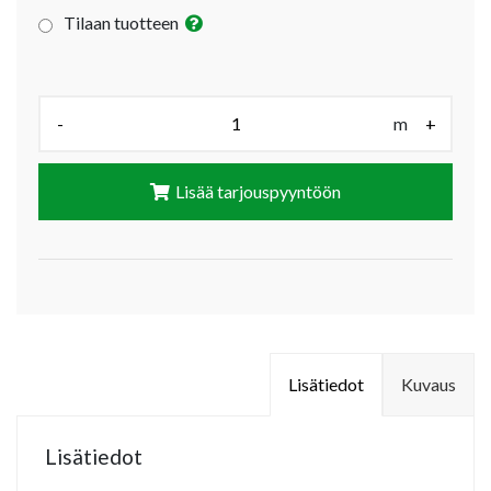
Tilaan tuotteen
Määrä (m):
-
m
+
Lisää tarjouspyyntöön
Lisätiedot
Kuvaus
Lisätiedot