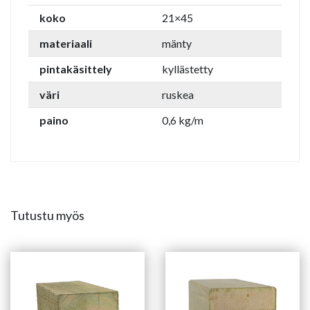
koko
21×45
materiaali
mänty
pintakäsittely
kyllästetty
väri
ruskea
paino
0,6 kg/m
Tutustu myös