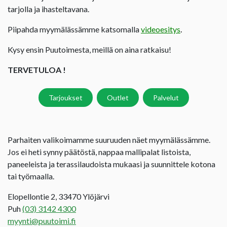
tarjolla ja ihasteltavana.
Piipahda myymälässämme katsomalla
videoesitys
.
Kysy ensin Puutoimesta, meillä on aina ratkaisu!
TERVETULOA !
Tarjoukset
Outlet
Palvelut
Parhaiten valikoimamme suuruuden näet myymälässämme.
Jos ei heti synny päätöstä, nappaa mallipalat listoista,
paneeleista ja terassilaudoista mukaasi ja suunnittele kotona
tai työmaalla.
Elopellontie 2, 33470 Ylöjärvi
Puh
(03) 3142 4300
myynti@puutoimi.fi