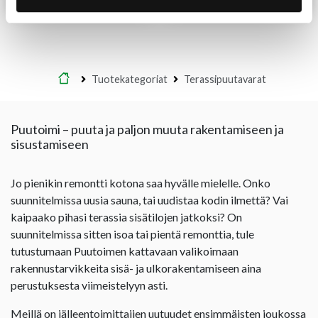
Lue lisää
Lue lisää
Etusivu
Tuotekategoriat
Terassipuutavarat
Puutoimi – puuta ja paljon muuta rakentamiseen ja
sisustamiseen
Jo pienikin remontti kotona saa hyvälle mielelle. Onko
suunnitelmissa uusia sauna, tai uudistaa kodin ilmettä? Vai
kaipaako pihasi terassia sisätilojen jatkoksi? On
suunnitelmissa sitten isoa tai pientä remonttia, tule
tutustumaan Puutoimen kattavaan valikoimaan
rakennustarvikkeita sisä- ja ulkorakentamiseen aina
perustuksesta viimeistelyyn asti.
Meillä on jälleentoimittajien uutuudet ensimmäisten joukossa