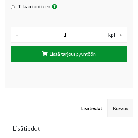
Tilaan tuotteen
Määrä (kpl):
-
kpl
+
Lisää tarjouspyyntöön
Lisätiedot
Kuvaus
Lisätiedot