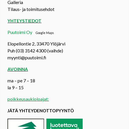
Galleria
Tilaus- ja toimitusehdot
YHTEYSTIEDOT
Puutoimi Oy
Google Maps
Elopellontie 2, 33470 Ylöjärvi
Puh (03) 3142 4300 (vaihde)
myynti@puutoimi.fi
AVOINNA
ma – pe 7 – 18
la 9 – 15
poikkeusaukioloajat:
JÄTÄ YHTEYDENOTTOPYYNTÖ