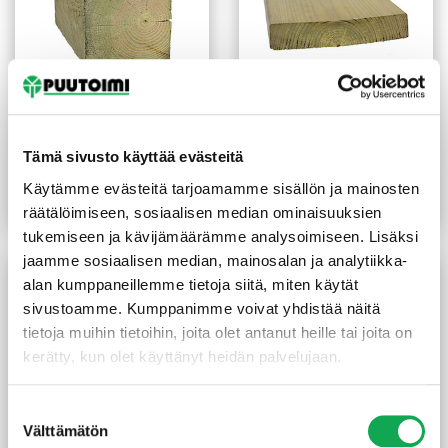
Kestopuu sahattu vihreä
Kestopuu höylätty vihreä
100x100x6000 mm
sileä 28X145 mm
Tämä sivusto käyttää evästeitä
(8,83 €/m)
(18,79 €/m²)
53,00
€
/kpl
2,80
€
/m
Käytämme evästeitä tarjoamamme sisällön ja mainosten
Lue lisää
Lue lisää
räätälöimiseen, sosiaalisen median ominaisuuksien
tukemiseen ja kävijämäärämme analysoimiseen. Lisäksi
jaamme sosiaalisen median, mainosalan ja analytiikka-
alan kumppaneillemme tietoja siitä, miten käytät
sivustoamme. Kumppanimme voivat yhdistää näitä
tietoja muihin tietoihin, joita olet antanut heille tai joita on
kerätty, kun olet käyttänyt heidän palvelujaan.
Suostumuksen
Välttämätön
valinta