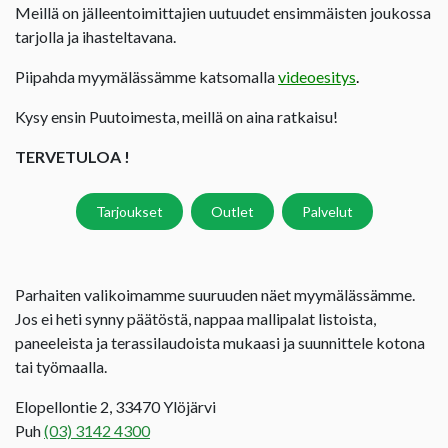
Meillä on jälleentoimittajien uutuudet ensimmäisten joukossa
tarjolla ja ihasteltavana.
Piipahda myymälässämme katsomalla
videoesitys
.
Kysy ensin Puutoimesta, meillä on aina ratkaisu!
TERVETULOA !
Tarjoukset
Outlet
Palvelut
Parhaiten valikoimamme suuruuden näet myymälässämme.
Jos ei heti synny päätöstä, nappaa mallipalat listoista,
paneeleista ja terassilaudoista mukaasi ja suunnittele kotona
tai työmaalla.
Elopellontie 2, 33470 Ylöjärvi
Puh
(03) 3142 4300