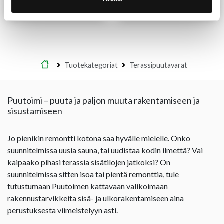
Lue lisää
Lue lisää
Etusivu
Tuotekategoriat
Terassipuutavarat
Puutoimi – puuta ja paljon muuta rakentamiseen ja
sisustamiseen
Jo pienikin remontti kotona saa hyvälle mielelle. Onko
suunnitelmissa uusia sauna, tai uudistaa kodin ilmettä? Vai
kaipaako pihasi terassia sisätilojen jatkoksi? On
suunnitelmissa sitten isoa tai pientä remonttia, tule
tutustumaan Puutoimen kattavaan valikoimaan
rakennustarvikkeita sisä- ja ulkorakentamiseen aina
perustuksesta viimeistelyyn asti.