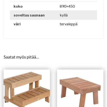
koko
890×450
soveltuu saunaan
kyllä
väri
tervaleppä
Saatat myös pitää...