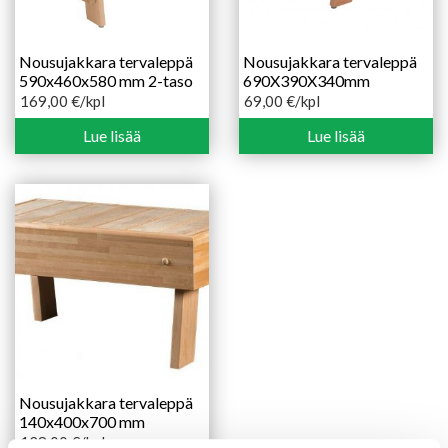
Nousujakkara tervaleppä
Nousujakkara tervaleppä
590x460x580 mm 2-taso
690X390X340mm
169,00
€
/kpl
69,00
€
/kpl
Lue lisää
Lue lisää
Nousujakkara tervaleppä
140x400x700 mm
128,00
€
/kpl