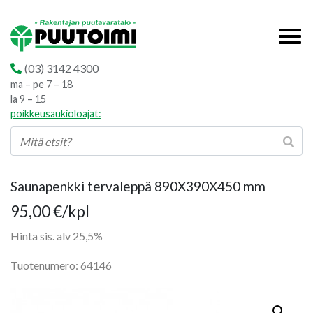
(03) 3142 4300
ma – pe 7 – 18
la 9 – 15
poikkeusaukioloajat:
Saunapenkki tervaleppä 890X390X450 mm
95,00
€
/kpl
Hinta sis. alv 25,5%
Tuotenumero: 64146