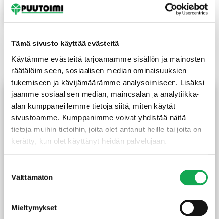
Lue lisää
Tämä sivusto käyttää evästeitä
Tutustu myös
Käytämme evästeitä tarjoamamme sisällön ja mainosten
räätälöimiseen, sosiaalisen median ominaisuuksien
tukemiseen ja kävijämäärämme analysoimiseen. Lisäksi
TARJOUS!
TARJOUS!
jaamme sosiaalisen median, mainosalan ja analytiikka-
alan kumppaneillemme tietoja siitä, miten käytät
sivustoamme. Kumppanimme voivat yhdistää näitä
tietoja muihin tietoihin, joita olet antanut heille tai joita on
kerätty, kun olet käyttänyt heidän palvelujaan.
Suostumuksen
Välttämätön
valinta
Nousujakkara
Saunapenkki tervaleppä
lämpökäsitelty haapa
Simple 680x400x400 mm
Mieltymykset
Level-3 860X565X450 mm
2-taso