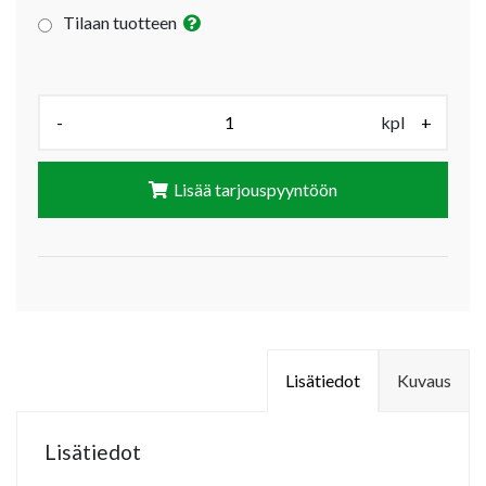
Tilaan tuotteen
Määrä (kpl):
-
kpl
+
Lisää tarjouspyyntöön
Lisätiedot
Kuvaus
Lisätiedot