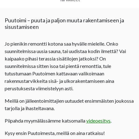
Puutoimi – puuta ja paljon muuta rakentamiseen ja
sisustamiseen
Jo pienikin remontti kotona saa hyvälle mielelle. Onko
suunnitelmissa uusia sauna, tai uudistaa kodin ilmettä? Vai
kaipaako pihasi terassia sisätilojen jatkoksi? On
suunnitelmissa sitten isoa tai pientä remonttia, tule
tutustumaan Puutoimen kattavaan valikoimaan
rakennustarvikkeita sisä- ja ulkorakentamiseen aina
perustuksesta viimeistelyyn asti.
Meillä on jälleentoimittajien uutuudet ensimmäisten joukossa
tarjolla ja ihasteltavana.
Piipahda myymälässämme katsomalla
videoesitys
.
Kysy ensin Puutoimesta, meillä on aina ratkaisu!