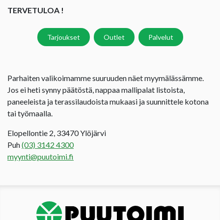
TERVETULOA !
Tarjoukset
Outlet
Palvelut
Parhaiten valikoimamme suuruuden näet myymälässämme.
Jos ei heti synny päätöstä, nappaa mallipalat listoista,
paneeleista ja terassilaudoista mukaasi ja suunnittele kotona
tai työmaalla.
Elopellontie 2, 33470 Ylöjärvi
Puh
(03) 3142 4300
myynti@puutoimi.fi