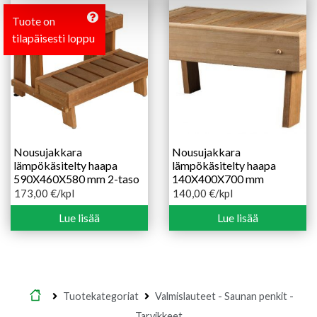
Tuote on
tilapäisesti loppu
Nousujakkara
Nousujakkara
lämpökäsitelty haapa
lämpökäsitelty haapa
590X460X580 mm 2-taso
140X400X700 mm
173,00
€
/kpl
140,00
€
/kpl
Lue lisää
Lue lisää
Etusivu
Tuotekategoriat
Valmislauteet - Saunan penkit -
Tarvikkeet