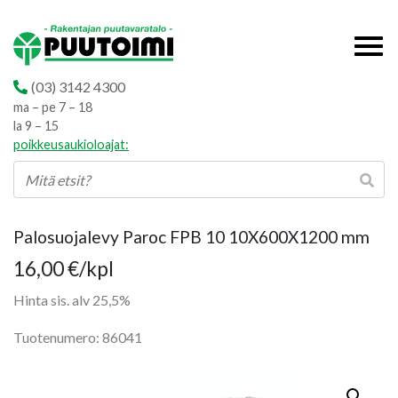
(03) 3142 4300
ma – pe 7 – 18
la 9 – 15
poikkeusaukioloajat:
Palosuojalevy Paroc FPB 10 10X600X1200 mm
16,00
€
/kpl
Hinta sis. alv 25,5%
Tuotenumero: 86041