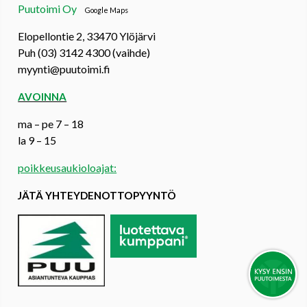
Puutoimi Oy
Google Maps
Elopellontie 2, 33470 Ylöjärvi
Puh (03) 3142 4300 (vaihde)
myynti@puutoimi.fi
AVOINNA
ma – pe 7 – 18
la 9 – 15
poikkeusaukioloajat:
JÄTÄ YHTEYDENOTTOPYYNTÖ