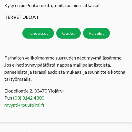
Kysy ensin Puutoimesta, meillä on aina ratkaisu!
TERVETULOA !
Tarjoukset
Outlet
Palvelut
Parhaiten valikoimamme suuruuden näet myymälässämme.
Jos ei heti synny päätöstä, nappaa mallipalat listoista,
paneeleista ja terassilaudoista mukaasi ja suunnittele kotona
tai työmaalla.
Elopellontie 2, 33470 Ylöjärvi
Puh
(03) 3142 4300
myynti@puutoimi.fi