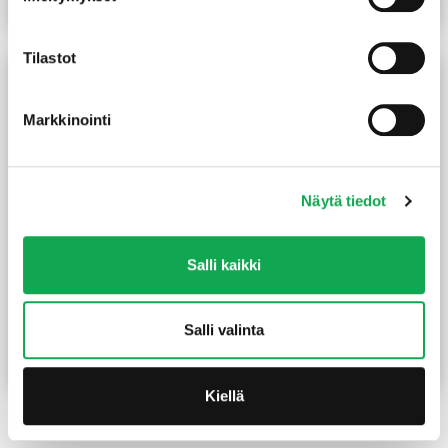
Lue lisää
Lue lisää
Tilastot
Markkinointi
Näytä tiedot
Salli kaikki
Selluvilla puhallusvilla n. 0,5
Kivivilla Paroc EX
m³/pss
125X565X1170 mm 3,97
m²/pkt
Salli valinta
19,95
€
/pss
67,00
€
/pkt
Lue lisää
Lue lisää
Kiellä