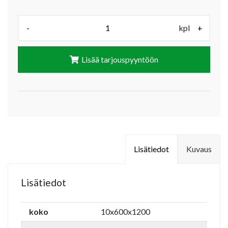
Määrä (kpl):
-
kpl
+
Lisää tarjouspyyntöön
Lisätiedot
Kuvaus
Lisätiedot
koko
10x600x1200