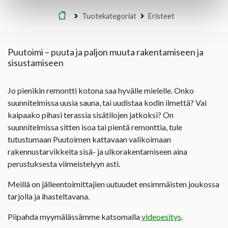
Etusivu
Tuotekategoriat
Eristeet
Puutoimi – puuta ja paljon muuta rakentamiseen ja
sisustamiseen
Jo pienikin remontti kotona saa hyvälle mielelle. Onko
suunnitelmissa uusia sauna, tai uudistaa kodin ilmettä? Vai
kaipaako pihasi terassia sisätilojen jatkoksi? On
suunnitelmissa sitten isoa tai pientä remonttia, tule
tutustumaan Puutoimen kattavaan valikoimaan
rakennustarvikkeita sisä- ja ulkorakentamiseen aina
perustuksesta viimeistelyyn asti.
Meillä on jälleentoimittajien uutuudet ensimmäisten joukossa
tarjolla ja ihasteltavana.
Piipahda myymälässämme katsomalla
videoesitys
.