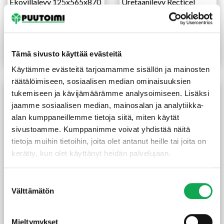
Ekovillalevy 125x565x870
Uretaanilevy Recticel
mm
EWall 50x1200x2400 mm
alumiinipintainen
ympäripontattu
67,00
€
/pkt
52,00
€
/kpl
Tämä sivusto käyttää evästeitä
Lue lisää
Lue lisää
Käytämme evästeitä tarjoamamme sisällön ja mainosten
räätälöimiseen, sosiaalisen median ominaisuuksien
tukemiseen ja kävijämäärämme analysoimiseen. Lisäksi
jaamme sosiaalisen median, mainosalan ja analytiikka-
alan kumppaneillemme tietoja siitä, miten käytät
sivustoamme. Kumppanimme voivat yhdistää näitä
tietoja muihin tietoihin, joita olet antanut heille tai joita on
kerätty, kun olet käyttänyt heidän palvelujaan.
Suostumuksen
Välttämätön
Ekovillalevy 50X565X870
Sokkelikaista 100 mm
valinta
mm
bitumi 10m
67,00
€
/pkt
9,90
€
/rll
Mieltymykset