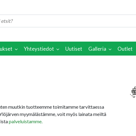
ukset
Yhteystiedot
Uutiset
Galleria
Outlet
uten muutkin tuotteemme toimitamme tarvittaessa
Ylöjärven myymälästämme, voit myös lainata meiltä
sista
palveluistamme.