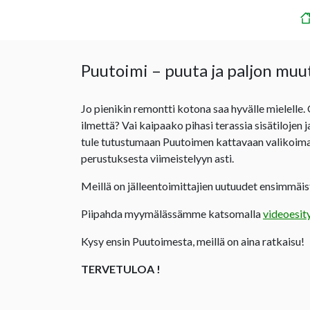
Puutoimi – puuta ja paljon muu
Jo pienikin remontti kotona saa hyvälle mielelle.
ilmettä? Vai kaipaako pihasi terassia sisätilojen 
tule tutustumaan Puutoimen kattavaan valikoima
perustuksesta viimeistelyyn asti.
Meillä on jälleentoimittajien uutuudet ensimmäist
Piipahda myymälässämme katsomalla
videoesit
Kysy ensin Puutoimesta, meillä on aina ratkaisu!
TERVETULOA !