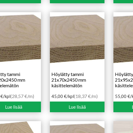
tty tammi
Höylätty tammi
Höylätt
20x2450 mm
21x70x2450 mm
21x95x
telemätön
käsittelemätön
käsittel
(28,57 €/m)
(18,37 €/m)
0
€
/kpl
45,00
€
/kpl
55,00
€
/
Lue lisää
Lue lisää