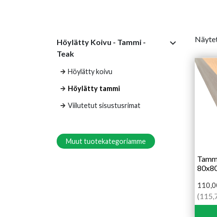
Näytet
Höylätty Koivu - Tammi -
Teak
Höylätty koivu
Höylätty tammi
Viilutetut sisustusrimat
Muut tuotekategoriamme
Tammi
80x8
110,
(115,