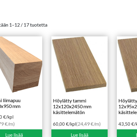
ään 1–12 / 17 tuotetta
 liimapuu
Höylätty tammi
Höylätt
0x950 mm
12x120x2450 mm
12x95x
käsittelemätön
käsittel
00
€
/kpl
79 €/m)
(24,49 €/m)
60,00
€
/kpl
43,50
€
/
Lue lisää
Lue lisää