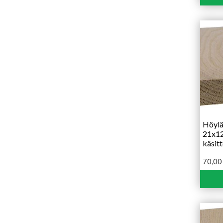
Höylä
21x1
käsit
70,0