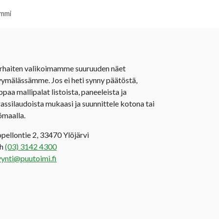
ammi
rhaiten valikoimamme suuruuden näet
ymälässämme. Jos ei heti synny päätöstä,
ppaa mallipalat listoista, paneeleista ja
rassilaudoista mukaasi ja suunnittele kotona tai
ömaalla.
opellontie 2, 33470 Ylöjärvi
uh
(03) 3142 4300
ynti@puutoimi.fi