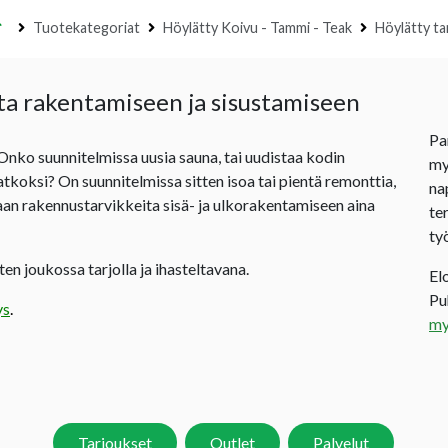
Etusivu
Tuotekategoriat
Höylätty Koivu - Tammi - Teak
Höylätty t
ta rakentamiseen ja sisustamiseen
Pa
 Onko suunnitelmissa uusia sauna, tai uudistaa kodin
my
jatkoksi? On suunnitelmissa sitten isoa tai pientä remonttia,
na
an rakennustarvikkeita sisä- ja ulkorakentamiseen aina
te
ty
en joukossa tarjolla ja ihasteltavana.
El
P
ys
.
my
Tarjoukset
Outlet
Palvelut