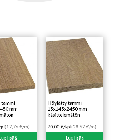
y tammi
Höylätty tammi
2450 mm
15x145x2450 mm
emätön
käsittelemätön
(17,76 €/m)
(28,57 €/m)
kpl
70,00
€
/kpl
Lue lisää
Lue lisää