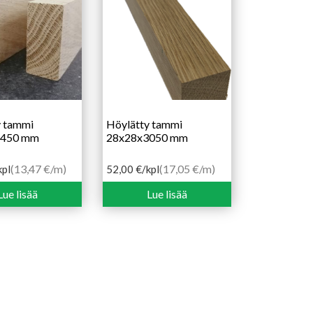
y tammi
Höylätty tammi
2450 mm
28x28x3050 mm
(13,47 €/m)
(17,05 €/m)
kpl
52,00
€
/kpl
Lue lisää
Lue lisää