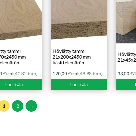
tty tammi
Höylätty tammi
Höylätt
70x2450 mm
21x200x2450 mm
21x45x
telemätön
käsittelemätön
(40,82 €/m)
(48,98 €/m)
00
€
/kpl
120,00
€
/kpl
33,00
€
/
Lue lisää
Lue lisää
1
2
→