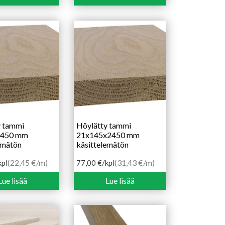
y tammi
Höylätty tammi
2450 mm
21x145x2450 mm
emätön
käsittelemätön
(22,45 €/m)
(31,43 €/m)
kpl
77,00
€
/kpl
Lue lisää
Lue lisää