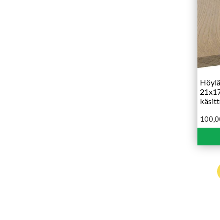
Höylä
21x1
käsit
100,