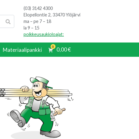
(03) 3142 4300
Elopellontie 2, 33470 Ylöjärvi
ma – pe 7 – 18
la 9 – 15
poikkeusaukioloajat:
0
0,00
€
Materiaalipankki