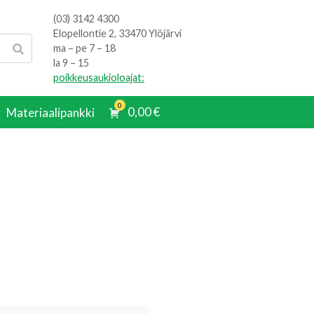
(03) 3142 4300
Elopellontie 2, 33470 Ylöjärvi
ma – pe 7 – 18
la 9 – 15
poikkeusaukioloajat:
0
0,00
€
Materiaalipankki