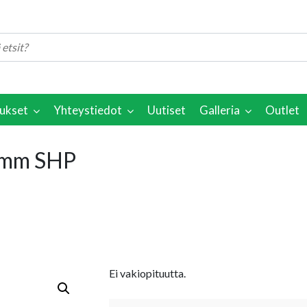
ukset
Yhteystiedot
Uutiset
Galleria
Outlet
 mm SHP
Ei vakiopituutta.