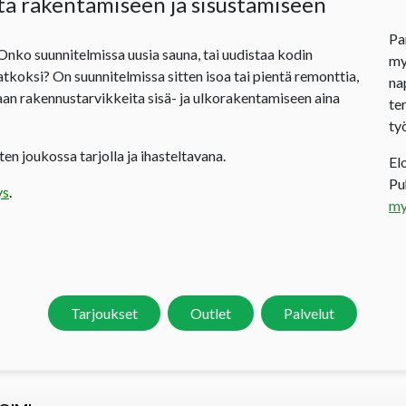
ta rakentamiseen ja sisustamiseen
Pa
 Onko suunnitelmissa uusia sauna, tai uudistaa kodin
my
jatkoksi? On suunnitelmissa sitten isoa tai pientä remonttia,
na
an rakennustarvikkeita sisä- ja ulkorakentamiseen aina
te
ty
en joukossa tarjolla ja ihasteltavana.
El
P
ys
.
my
Tarjoukset
Outlet
Palvelut