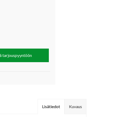
ä tarjouspyyntöön
Lisätiedot
Kuvaus