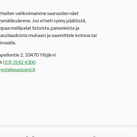
rhaiten valikoimamme suuruuden näet
ymälässämme. Jos ei heti synny päätöstä,
ppaa mallipalat listoista, paneeleista ja
rassilaudoista mukaasi ja suunnittele kotona tai
ömaalla.
opellontie 2, 33470 Ylöjärvi
uh
(03) 3142 4300
ynti@puutoimi.fi