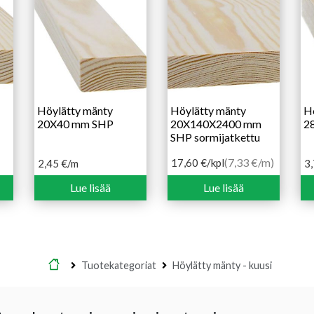
Höylätty mänty
Höylätty mänty
H
20X40 mm SHP
20X140X2400 mm
2
SHP sormijatkettu
(7,33 €/m)
17,60
€
/kpl
2,45
€
/m
3
Lue lisää
Lue lisää
Etusivu
Tuotekategoriat
Höylätty mänty - kuusi