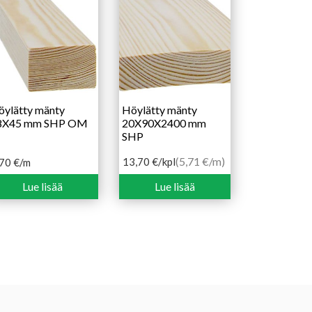
öylätty mänty
Höylätty mänty
8X45 mm SHP OM
20X90X2400 mm
SHP
(5,71 €/m)
13,70
€
/kpl
,70
€
/m
Lue lisää
Lue lisää