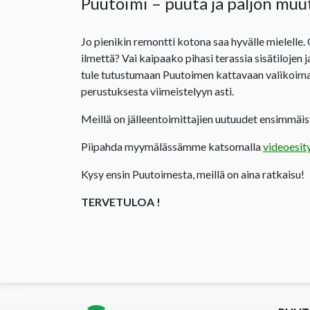
Puutoimi – puuta ja paljon muu
Jo pienikin remontti kotona saa hyvälle mielelle.
ilmettä? Vai kaipaako pihasi terassia sisätilojen 
tule tutustumaan Puutoimen kattavaan valikoima
perustuksesta viimeistelyyn asti.
Meillä on jälleentoimittajien uutuudet ensimmäist
Piipahda myymälässämme katsomalla
videoesit
Kysy ensin Puutoimesta, meillä on aina ratkaisu!
TERVETULOA !