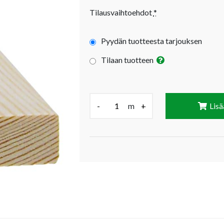
Tilausvaihtoehdot
*
Pyydän tuotteesta tarjouksen
Tilaan tuotteen
Määrä (m):
-
m
+
Lisä