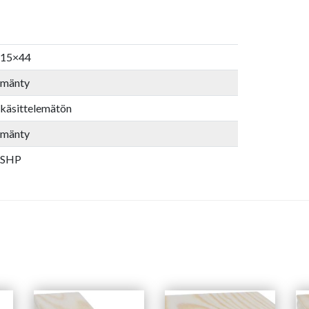
15×44
mänty
käsittelemätön
mänty
SHP