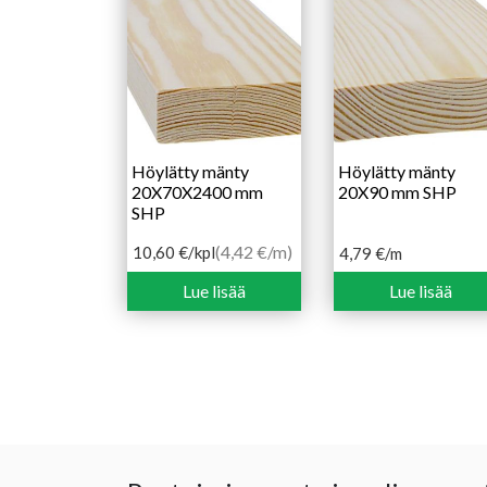
Höylätty mänty
Höylätty mänty
20X70X2400 mm
20X90 mm SHP
SHP
(4,42 €/m)
10,60
€
/kpl
4,79
€
/m
Lue lisää
Lue lisää