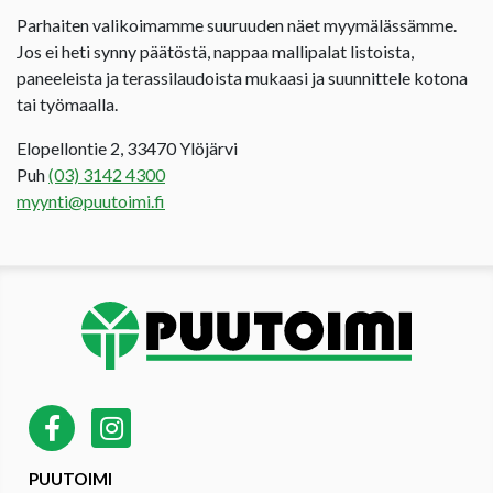
Parhaiten valikoimamme suuruuden näet myymälässämme.
Jos ei heti synny päätöstä, nappaa mallipalat listoista,
paneeleista ja terassilaudoista mukaasi ja suunnittele kotona
tai työmaalla.
Elopellontie 2, 33470 Ylöjärvi
Puh
(03) 3142 4300
myynti@puutoimi.fi
PUUTOIMI