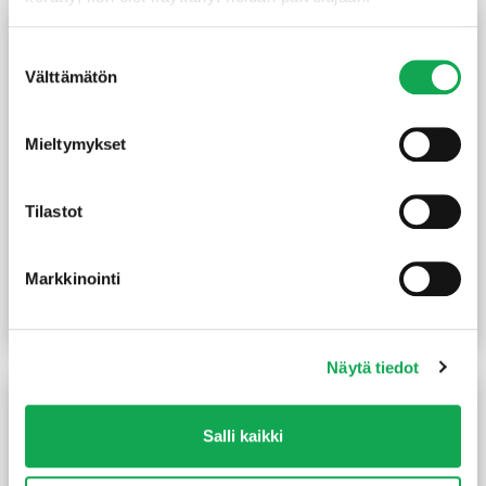
Suostumuksen
Välttämätön
valinta
Mieltymykset
Tilastot
Alumiinipaperi 125 cm 30
Laakaovi 10X21 valkoinen
m²/rll Paavo
Markkinointi
20,90
€
/rll
57,00
€
/kpl
Lue lisää
Lue lisää
Näytä tiedot
Salli kaikki