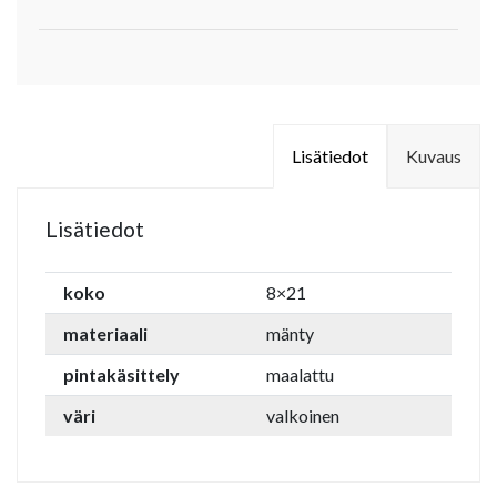
Lisätiedot
Kuvaus
Lisätiedot
koko
8×21
materiaali
mänty
pintakäsittely
maalattu
väri
valkoinen