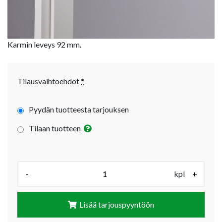
Karmin leveys 92 mm.
Tilausvaihtoehdot
*
Pyydän tuotteesta tarjouksen
Tilaan tuotteen
Määrä (kpl):
-
kpl
+
Lisää tarjouspyyntöön