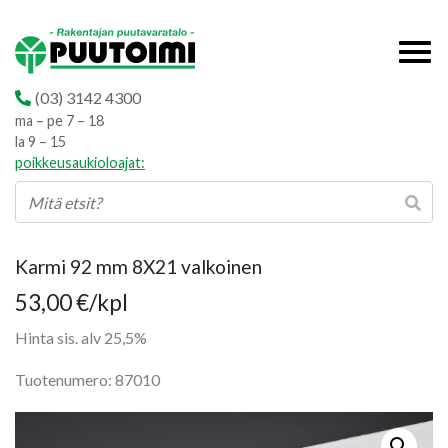
(03) 3142 4300
ma – pe 7 – 18
la 9 – 15
poikkeusaukioloajat:
Karmi 92 mm 8X21 valkoinen
53,00
€
/kpl
Hinta sis. alv 25,5%
Tuotenumero: 87010