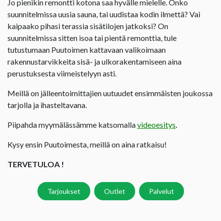
Jo pienikin remontti kotona saa hyvälle mielelle. Onko
suunnitelmissa uusia sauna, tai uudistaa kodin ilmettä? Vai
kaipaako pihasi terassia sisätilojen jatkoksi? On
suunnitelmissa sitten isoa tai pientä remonttia, tule
tutustumaan Puutoimen kattavaan valikoimaan
rakennustarvikkeita sisä- ja ulkorakentamiseen aina
perustuksesta viimeistelyyn asti.
Meillä on jälleentoimittajien uutuudet ensimmäisten joukossa
tarjolla ja ihasteltavana.
Piipahda myymälässämme katsomalla
videoesitys
.
Kysy ensin Puutoimesta, meillä on aina ratkaisu!
TERVETULOA !
Tarjoukset
Outlet
Palvelut