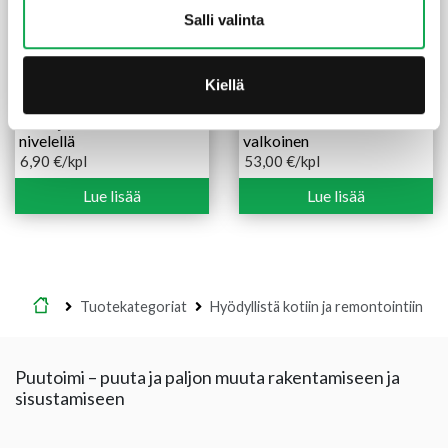
Salli valinta
Kiellä
Säätöjalka Rollmex M8x40
Karmi 92 mm 9X21
nivelellä
valkoinen
6,90
€
/kpl
53,00
€
/kpl
Lue lisää
Lue lisää
Etusivu
Tuotekategoriat
Hyödyllistä kotiin ja remontointiin
Puutoimi – puuta ja paljon muuta rakentamiseen ja
sisustamiseen