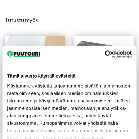
Tutustu myös
Tämä sivusto käyttää evästeitä
Käytämme evästeitä tarjoamamme sisällön ja mainosten
räätälöimiseen, sosiaalisen median ominaisuuksien
tukemiseen ja kävijämäärämme analysoimiseen. Lisäksi
Suojakartonki Elbotek 30
Lastukiila Kiilax 20 kpl/pkt
jaamme sosiaalisen median, mainosalan ja analytiikka-
m² muovipinta
alan kumppaneillemme tietoja siitä, miten käytät
22,80
€
/rll
4,55
€
/pkt
sivustoamme. Kumppanimme voivat yhdistää näitä
Lue lisää
Lue lisää
tietoja muihin tietoihin, joita olet antanut heille tai joita on
kerätty, kun olet käyttänyt heidän palvelujaan.