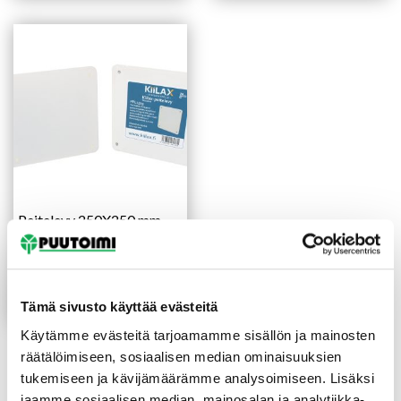
Peitelevy 250X250 mm
valkea
11,50
€
/kpl
2,30
€
/kpl
-80%
Lue lisää
Tämä sivusto käyttää evästeitä
Käytämme evästeitä tarjoamamme sisällön ja mainosten
räätälöimiseen, sosiaalisen median ominaisuuksien
tukemiseen ja kävijämäärämme analysoimiseen. Lisäksi
jaamme sosiaalisen median, mainosalan ja analytiikka-