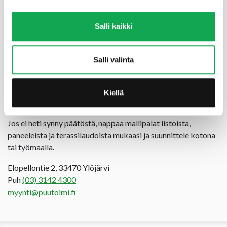
Piipahda myymälässämme katsomalla
videoesitys
.
Kysy ensin Puutoimesta, meillä on aina ratkaisu!
Salli kaikki
TERVETULOA !
Salli valinta
Tarjoukset
Outlet
Palvelut
Kiellä
Parhaiten valikoimamme suuruuden näet myymälässämme.
Jos ei heti synny päätöstä, nappaa mallipalat listoista,
paneeleista ja terassilaudoista mukaasi ja suunnittele kotona
tai työmaalla.
Elopellontie 2, 33470 Ylöjärvi
Puh
(03) 3142 4300
myynti@puutoimi.fi