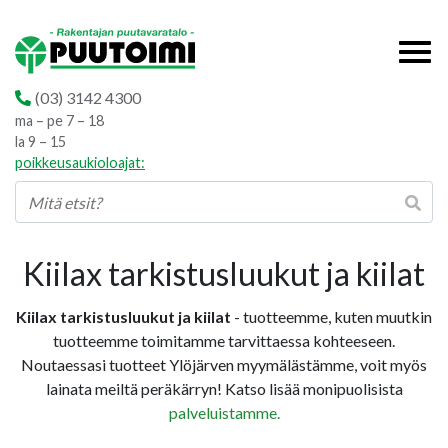
(03) 3142 4300
ma – pe 7 – 18
la 9 – 15
poikkeusaukioloajat:
Kiilax tarkistusluukut ja kiilat
Kiilax tarkistusluukut ja kiilat
- tuotteemme, kuten muutkin
tuotteemme toimitamme tarvittaessa kohteeseen.
Noutaessasi tuotteet Ylöjärven myymälästämme, voit myös
lainata meiltä peräkärryn! Katso lisää monipuolisista
palveluistamme.