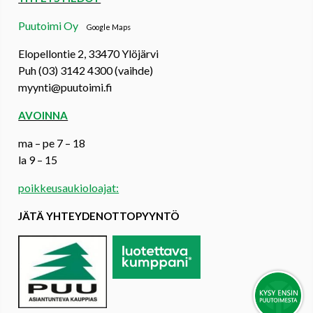
Puutoimi Oy
Google Maps
Elopellontie 2, 33470 Ylöjärvi
Puh (03) 3142 4300 (vaihde)
myynti@puutoimi.fi
AVOINNA
ma – pe 7 – 18
la 9 – 15
poikkeusaukioloajat:
JÄTÄ YHTEYDENOTTOPYYNTÖ