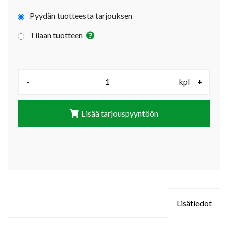
Pyydän tuotteesta tarjouksen
Tilaan tuotteen
Määrä (kpl):
-
kpl
+
Lisää tarjouspyyntöön
Lisätiedot