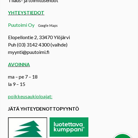
Tilaus- ja toimitusehdot
YHTEYSTIEDOT
Puutoimi Oy
Google Maps
Elopellontie 2, 33470 Ylöjärvi
Puh (03) 3142 4300 (vaihde)
myynti@puutoimi.fi
AVOINNA
ma – pe 7 – 18
la 9 – 15
poikkeusaukioloajat:
JÄTÄ YHTEYDENOTTOPYYNTÖ