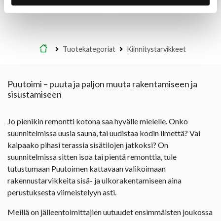
Etusivu
Tuotekategoriat
Kiinnitystarvikkeet
Puutoimi – puuta ja paljon muuta rakentamiseen ja
sisustamiseen
Jo pienikin remontti kotona saa hyvälle mielelle. Onko
suunnitelmissa uusia sauna, tai uudistaa kodin ilmettä? Vai
kaipaako pihasi terassia sisätilojen jatkoksi? On
suunnitelmissa sitten isoa tai pientä remonttia, tule
tutustumaan Puutoimen kattavaan valikoimaan
rakennustarvikkeita sisä- ja ulkorakentamiseen aina
perustuksesta viimeistelyyn asti.
Meillä on jälleentoimittajien uutuudet ensimmäisten joukossa