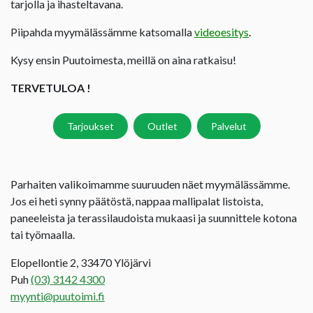
tarjolla ja ihasteltavana.
Piipahda myymälässämme katsomalla
videoesitys
.
Kysy ensin Puutoimesta, meillä on aina ratkaisu!
TERVETULOA !
Tarjoukset
Outlet
Palvelut
Parhaiten valikoimamme suuruuden näet myymälässämme.
Jos ei heti synny päätöstä, nappaa mallipalat listoista,
paneeleista ja terassilaudoista mukaasi ja suunnittele kotona
tai työmaalla.
Elopellontie 2, 33470 Ylöjärvi
Puh
(03) 3142 4300
myynti@puutoimi.fi