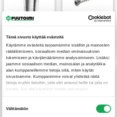
Teräsjalka kiilamalli
Terassiruuvi 4,2X35 mm
49x49x600 mm sinkitty
Wubau ruostumaton
Tämä sivusto käyttää evästeitä
kirkas 250 kpl/pkt
4,55
€
/kpl
14,50
€
/pkt
Käytämme evästeitä tarjoamamme sisällön ja mainosten
räätälöimiseen, sosiaalisen median ominaisuuksien
Lue lisää
Lue lisää
tukemiseen ja kävijämäärämme analysoimiseen. Lisäksi
jaamme sosiaalisen median, mainosalan ja analytiikka-
alan kumppaneillemme tietoja siitä, miten käytät
sivustoamme. Kumppanimme voivat yhdistää näitä
tietoja muihin tietoihin, joita olet antanut heille tai joita on
kerätty, kun olet käyttänyt heidän palvelujaan.
Suostumuksen
Välttämätön
valinta