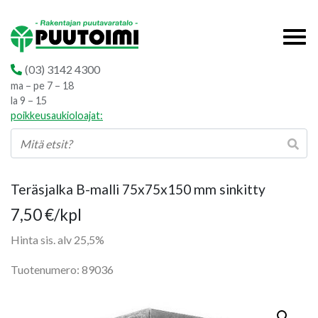
(03) 3142 4300
ma – pe 7 – 18
la 9 – 15
poikkeusaukioloajat:
Teräsjalka B-malli 75x75x150 mm sinkitty
7,50
€
/kpl
Hinta sis. alv 25,5%
Tuotenumero: 89036