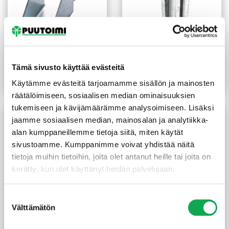
Palkkikenkä N-malli
Teräsjalka kiilamalli
48X136 mm sinkitty
49x49x600 mm sinkitty
2,90
€
/kpl
4,55
€
/kpl
Tämä sivusto käyttää evästeitä
Käytämme evästeitä tarjoamamme sisällön ja mainosten
Lue lisää
Lue lisää
räätälöimiseen, sosiaalisen median ominaisuuksien
tukemiseen ja kävijämäärämme analysoimiseen. Lisäksi
jaamme sosiaalisen median, mainosalan ja analytiikka-
alan kumppaneillemme tietoja siitä, miten käytät
sivustoamme. Kumppanimme voivat yhdistää näitä
tietoja muihin tietoihin, joita olet antanut heille tai joita on
kerätty, kun olet käyttänyt heidän palvelujaan.
Suostumuksen
Välttämätön
valinta
Palkkikenkä N-malli
Reikävanne 19X0,75 mm