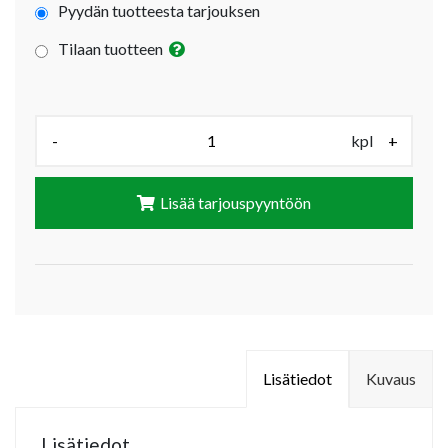
Pyydän tuotteesta tarjouksen
Tilaan tuotteen
Määrä (kpl):
-
kpl
+
Lisää tarjouspyyntöön
Lisätiedot
Kuvaus
Lisätiedot