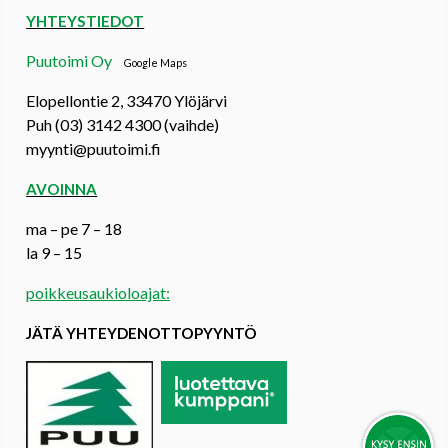
YHTEYSTIEDOT
Puutoimi Oy
Google Maps
Elopellontie 2, 33470 Ylöjärvi
Puh (03) 3142 4300 (vaihde)
myynti@puutoimi.fi
AVOINNA
ma – pe 7 – 18
la 9 – 15
poikkeusaukioloajat:
JÄTÄ YHTEYDENOTTOPYYNTÖ