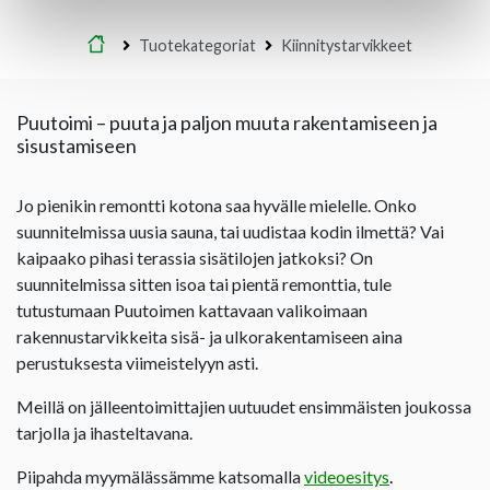
Etusivu
Tuotekategoriat
Kiinnitystarvikkeet
Puutoimi – puuta ja paljon muuta rakentamiseen ja
sisustamiseen
Jo pienikin remontti kotona saa hyvälle mielelle. Onko
suunnitelmissa uusia sauna, tai uudistaa kodin ilmettä? Vai
kaipaako pihasi terassia sisätilojen jatkoksi? On
suunnitelmissa sitten isoa tai pientä remonttia, tule
tutustumaan Puutoimen kattavaan valikoimaan
rakennustarvikkeita sisä- ja ulkorakentamiseen aina
perustuksesta viimeistelyyn asti.
Meillä on jälleentoimittajien uutuudet ensimmäisten joukossa
tarjolla ja ihasteltavana.
Piipahda myymälässämme katsomalla
videoesitys
.