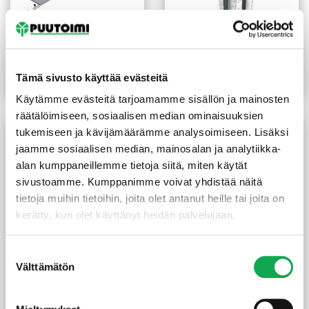
Naulauslevy 100x200x2
Teräsjalka kiilamalli
mm sinkitty
102x102x750 mm sinkitty
2,70
€
/kpl
10,50
€
/kpl
Tämä sivusto käyttää evästeitä
Lue lisää
Lue lisää
Käytämme evästeitä tarjoamamme sisällön ja mainosten
räätälöimiseen, sosiaalisen median ominaisuuksien
tukemiseen ja kävijämäärämme analysoimiseen. Lisäksi
jaamme sosiaalisen median, mainosalan ja analytiikka-
alan kumppaneillemme tietoja siitä, miten käytät
sivustoamme. Kumppanimme voivat yhdistää näitä
tietoja muihin tietoihin, joita olet antanut heille tai joita on
kerätty, kun olet käyttänyt heidän palvelujaan.
Suostumuksen
Välttämätön
valinta
Pilarikenkä U-malli 75 mm
Naulauslevy 40x120x2 mm
75x70x120 mm
sinkitty
13,75
€
/KPL
0,70
€
/kpl