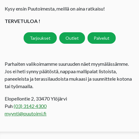
Kysy ensin Puutoimesta, meillä on aina ratkaisu!
TERVETULOA !
Tarjoukset
Outlet
Palvelut
Parhaiten valikoimamme suuruuden näet myymälässämme.
Jos ei heti synny päätöstä, nappaa mallipalat listoista,
paneeleista ja terassilaudoista mukaasi ja suunnittele kotona
tai työmaalla.
Elopellontie 2, 33470 Ylöjärvi
Puh
(03) 3142 4300
myynti@puutoimi.fi