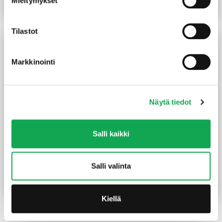
Mieltymykset
Lue lisää
Lue lisää
Tilastot
Markkinointi
Näytä tiedot
Salli kaikki
Terassiruuvi 4,2X45 mm
Terassiruuvi 4,2X35 mm
ruostumaton A2 kirkas
Wubau ruostumaton
200 kpl/pkt
kirkas 250 kpl/pkt
Salli valinta
15,50
€
14,50
€
/pkt
Lue lisää
Lue lisää
Kiellä