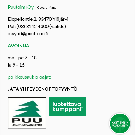
Puutoimi Oy
Google Maps
Elopellontie 2, 33470 Ylöjärvi
Puh (03) 3142 4300 (vaihde)
myynti@puutoimi.fi
AVOINNA
ma – pe 7 – 18
la 9 – 15
poikkeusaukioloajat:
JÄTÄ YHTEYDENOTTOPYYNTÖ