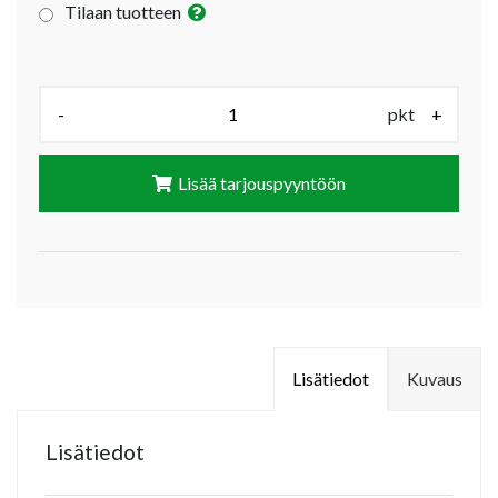
Tilaan tuotteen
Määrä (pkt):
-
pkt
+
Lisää tarjouspyyntöön
Lisätiedot
Kuvaus
Lisätiedot