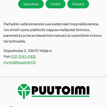
Tarjoukset
Outlet
Palvelut
Parhaiten valikoimamme suuruuden näet myymälässämme.
Jos ei heti synny päätöstä, nappaa mallipalat listoista,
paneeleista ja terassilaudoista mukaasi ja suunnittele kotona
tai työmaalla.
Elopellontie 2, 33470 Ylöjärvi
Puh
(03) 3142 4300
myynti@puutoimi.fi