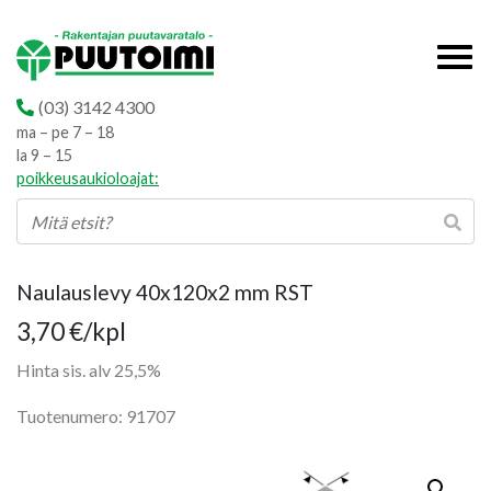
(03) 3142 4300
ma – pe 7 – 18
la 9 – 15
poikkeusaukioloajat:
Naulauslevy 40x120x2 mm RST
3,70
€
/kpl
Hinta sis. alv 25,5%
Tuotenumero: 91707