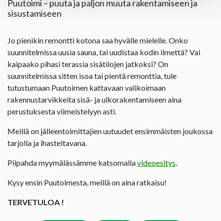
Puutoimi – puuta ja paljon muuta rakentamiseen ja
sisustamiseen
Jo pienikin remontti kotona saa hyvälle mielelle. Onko
suunnitelmissa uusia sauna, tai uudistaa kodin ilmettä? Vai
kaipaako pihasi terassia sisätilojen jatkoksi? On
suunnitelmissa sitten isoa tai pientä remonttia, tule
tutustumaan Puutoimen kattavaan valikoimaan
rakennustarvikkeita sisä- ja ulkorakentamiseen aina
perustuksesta viimeistelyyn asti.
Meillä on jälleentoimittajien uutuudet ensimmäisten joukossa
tarjolla ja ihasteltavana.
Piipahda myymälässämme katsomalla
videoesitys
.
Kysy ensin Puutoimesta, meillä on aina ratkaisu!
TERVETULOA !