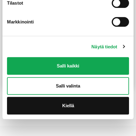
Tilastot
Markkinointi
Näytä tiedot
Teräsjalka kiilamalli
Teräsjalka B-malli
Salli kaikki
91x91x750 mm sinkitty
91x91x150 mm sinkitty
9,90
€
/kpl
8,50
€
/kpl
Lue lisää
Lue lisää
Salli valinta
Kiellä
Etusivu
Tuotekategoriat
Kiinnitystarvikkeet