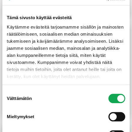
1,65
€
/kpl
2,20
€
/kpl
Lue lisää
Lue lisää
Tämä sivusto käyttää evästeitä
Käytämme evästeitä tarjoamamme sisällön ja mainosten
räätälöimiseen, sosiaalisen median ominaisuuksien
tukemiseen ja kävijämäärämme analysoimiseen. Lisäksi
jaamme sosiaalisen median, mainosalan ja analytiikka-
alan kumppaneillemme tietoja siitä, miten käytät
sivustoamme. Kumppanimme voivat yhdistää näitä
tietoja muihin tietoihin, joita olet antanut heille tai joita on
kerätty, kun olet käyttänyt heidän palvelujaan.
Reikävanne 19X0,75 mm
Naulauslevy 40x120x2 mm
Suostumuksen
10 m/rll
sinkitty
Välttämätön
valinta
15,20
€
/kpl
0,70
€
/kpl
Lue lisää
Lue lisää
Mieltymykset