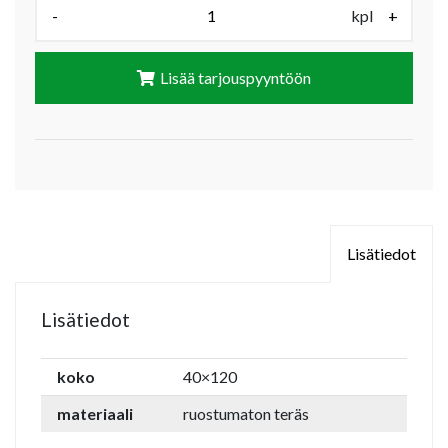
Määrä (kpl):
-
kpl
+
Lisää tarjouspyyntöön
Lisätiedot
Lisätiedot
koko
40×120
materiaali
ruostumaton teräs