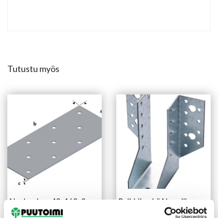
Tutustu myös
Naulauslevy 40x160x2 mm
Palkkikenkä N-malli
sinkitty
48X95 mm sinkitty