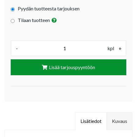
Pyydän tuotteesta tarjouksen
Tilaan tuotteen
Määrä (kpl):
-
kpl
+
Lisää tarjouspyyntöön
Lisätiedot
Kuvaus