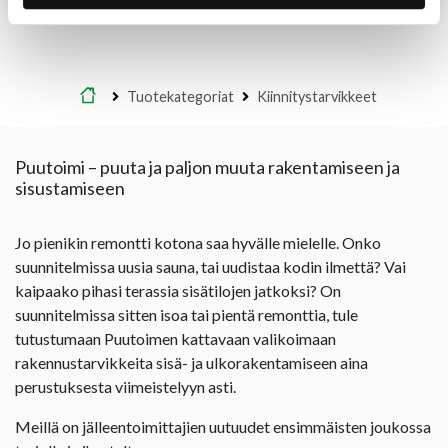
Etusivu
Tuotekategoriat
Kiinnitystarvikkeet
Puutoimi – puuta ja paljon muuta rakentamiseen ja
sisustamiseen
Jo pienikin remontti kotona saa hyvälle mielelle. Onko
suunnitelmissa uusia sauna, tai uudistaa kodin ilmettä? Vai
kaipaako pihasi terassia sisätilojen jatkoksi? On
suunnitelmissa sitten isoa tai pientä remonttia, tule
tutustumaan Puutoimen kattavaan valikoimaan
rakennustarvikkeita sisä- ja ulkorakentamiseen aina
perustuksesta viimeistelyyn asti.
Meillä on jälleentoimittajien uutuudet ensimmäisten joukossa