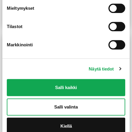
48X196 mm sinkitty
91x91x750 mm sinkitty
Mieltymykset
5,85
€
/kpl
9,90
€
/kpl
Lue lisää
Lue lisää
Tilastot
Markkinointi
Näytä tiedot
Salli kaikki
Yleisruuvi 4X25 mm RST
Kulmalevy 90x90x65x2,5
uppokanta täyskierre 200
mm sinkitty vahvistettu
Salli valinta
kpl/pkt
11,90
€
/pkt
1,50
€
/kpl
Kiellä
Lue lisää
Lue lisää