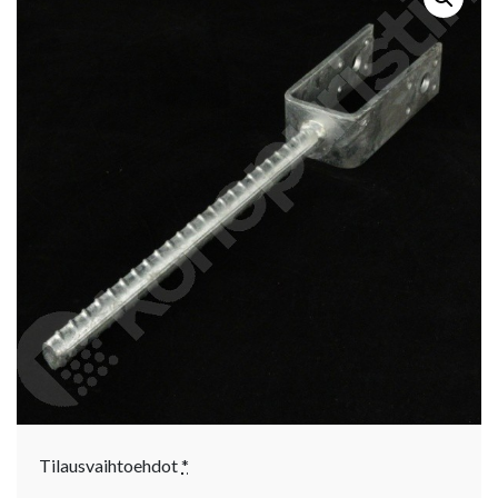
Tilausvaihtoehdot
*