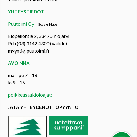
YHTEYSTIEDOT
Puutoimi Oy
Google Maps
Elopellontie 2, 33470 Ylöjärvi
Puh (03) 3142 4300 (vaihde)
myynti@puutoimi.fi
AVOINNA
ma – pe 7 – 18
la 9 – 15
poikkeusaukioloajat:
JÄTÄ YHTEYDENOTTOPYYNTÖ