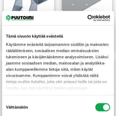
Palkkikenkä N-malli
Naulauslevy 100x200x2
48X106 mm sinkitty
mm sinkitty
Tämä sivusto käyttää evästeitä
2,55
€
/kpl
2,70
€
/kpl
Käytämme evästeitä tarjoamamme sisällön ja mainosten
Lue lisää
Lue lisää
räätälöimiseen, sosiaalisen median ominaisuuksien
tukemiseen ja kävijämäärämme analysoimiseen. Lisäksi
jaamme sosiaalisen median, mainosalan ja analytiikka-
alan kumppaneillemme tietoja siitä, miten käytät
sivustoamme. Kumppanimme voivat yhdistää näitä
tietoja muihin tietoihin, joita olet antanut heille tai joita on
kerätty, kun olet käyttänyt heidän palvelujaan.
Suostumuksen
Välttämätön
valinta
Palkkikenkä N-malli
Teräsjalka kiilamalli