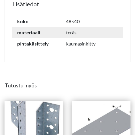
Lisätiedot
koko
48×40
materiaali
teräs
pintakäsittely
kuumasinkitty
Tutustu myös