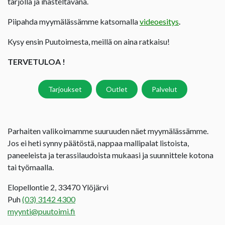
tarjolla ja ihasteltavana.
Piipahda myymälässämme katsomalla
videoesitys
.
Kysy ensin Puutoimesta, meillä on aina ratkaisu!
TERVETULOA !
Tarjoukset
Outlet
Palvelut
Parhaiten valikoimamme suuruuden näet myymälässämme.
Jos ei heti synny päätöstä, nappaa mallipalat listoista,
paneeleista ja terassilaudoista mukaasi ja suunnittele kotona
tai työmaalla.
Elopellontie 2, 33470 Ylöjärvi
Puh
(03) 3142 4300
myynti@puutoimi.fi