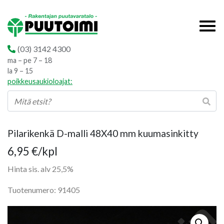
(03) 3142 4300
ma – pe 7 – 18
la 9 – 15
poikkeusaukioloajat:
Pilarikenkä D-malli 48X40 mm kuumasinkitty
6,95
€
/kpl
Hinta sis. alv 25,5%
Tuotenumero: 91405